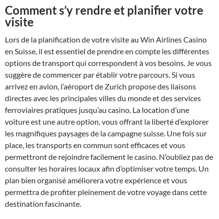
Comment s’y rendre et planifier votre
visite
Lors de la planification de votre visite au Win Airlines Casino
en Suisse, il est essentiel de prendre en compte les différentes
options de transport qui correspondent à vos besoins. Je vous
suggère de commencer par établir votre parcours. Si vous
arrivez en avion, l’aéroport de Zurich propose des liaisons
directes avec les principales villes du monde et des services
ferroviaires pratiques jusqu’au casino. La location d’une
voiture est une autre option, vous offrant la liberté d’explorer
les magnifiques paysages de la campagne suisse. Une fois sur
place, les transports en commun sont efficaces et vous
permettront de rejoindre facilement le casino. N’oubliez pas de
consulter les horaires locaux afin d’optimiser votre temps. Un
plan bien organisé améliorera votre expérience et vous
permettra de profiter pleinement de votre voyage dans cette
destination fascinante.