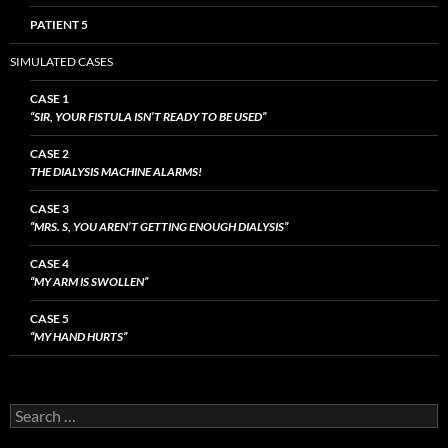
PATIENT 5
SIMULATED CASES
CASE 1
“SIR, YOUR FISTULA ISN’T READY TO BE USED”
CASE 2
THE DIALYSIS MACHINE ALARMS!
CASE 3
“MRS. S, YOU AREN’T GETTING ENOUGH DIALYSIS”
CASE 4
“MY ARM IS SWOLLEN”
CASE 5
“MY HAND HURTS”
Search
for: