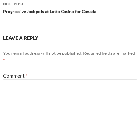
NEXT POST
Progressive Jackpots at Lotto Casino for Canada
LEAVE A REPLY
Your email address will not be published.
Required fields are marked
*
Comment
*