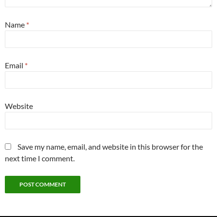
Name
*
Email
*
Website
Save my name, email, and website in this browser for the
next time I comment.