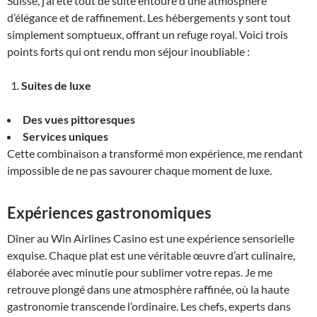
Suisse, j’ai été tout de suite entouré d’une atmosphère
d’élégance et de raffinement. Les hébergements y sont tout
simplement somptueux, offrant un refuge royal. Voici trois
points forts qui ont rendu mon séjour inoubliable :
Suites de luxe
Des vues pittoresques
Services uniques
Cette combinaison a transformé mon expérience, me rendant
impossible de ne pas savourer chaque moment de luxe.
Expériences gastronomiques
Dîner au Win Airlines Casino est une expérience sensorielle
exquise. Chaque plat est une véritable œuvre d’art culinaire,
élaborée avec minutie pour sublimer votre repas. Je me
retrouve plongé dans une atmosphère raffinée, où la haute
gastronomie transcende l’ordinaire. Les chefs, experts dans