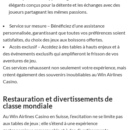
élégants conçus pour la détente et les échanges avec des
joueurs partageant les mêmes passions.
Service sur mesure – Bénéficiez d’une assistance
personnalisée, garantissant que toutes vos préférences soient
satisfaites, du choix des jeux aux boissons offertes.
Accès exclusif – Accédez à des tables à hauts enjeux et à
des événements exclusifs qui amplifieront le frisson de vos
aventures de jeu.
Ces services rehaussent non seulement votre expérience, mais
créent également des souvenirs inoubliables au Win Airlines
Casino.
Restauration et divertissements de
classe mondiale
Au Win Airlines Casino en Suisse, l’excitation ne se limite pas
aux tables de jeux ; elle s’étend à une expérience