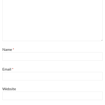
Name
*
Email
*
Website