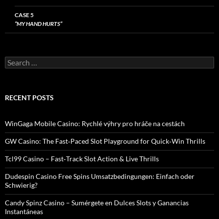
CASE 5
“MY HAND HURTS”
Search
for:
RECENT POSTS
WinGaga Mobile Casino: Rychlé výhry pro hráče na cestách
GW Casino: The Fast‑Paced Slot Playground for Quick‑Win Thrills
Tcl99 Casino – Fast‑Track Slot Action & Live Thrills
Dudespin Casino Free Spins Umsatzbedingungen: Einfach oder
Schwierig?
Candy Spinz Casino – Sumérgete en Dulces Slots y Ganancias
Instantáneas