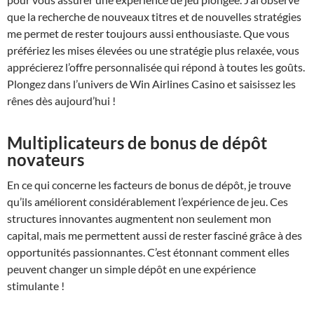
que la recherche de nouveaux titres et de nouvelles stratégies
me permet de rester toujours aussi enthousiaste. Que vous
préfériez les mises élevées ou une stratégie plus relaxée, vous
apprécierez l’offre personnalisée qui répond à toutes les goûts.
Plongez dans l’univers de Win Airlines Casino et saisissez les
rênes dès aujourd’hui !
Multiplicateurs de bonus de dépôt
novateurs
En ce qui concerne les facteurs de bonus de dépôt, je trouve
qu’ils améliorent considérablement l’expérience de jeu. Ces
structures innovantes augmentent non seulement mon
capital, mais me permettent aussi de rester fasciné grâce à des
opportunités passionnantes. C’est étonnant comment elles
peuvent changer un simple dépôt en une expérience
stimulante !