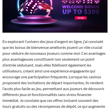
En explorant l’univers des jeux d’argent en ligne, j’ai constaté
que les bonus de bienvenue améliorés jouent un rôle crucial
pour séduire de nouveaux joueurs comme moi. Ces avantages
plus avantageuses constituent non seulement un point
d’entrée séduisant, mais elles fidélisent également les
utilisateurs, créant ainsi une expérience engageante qui
encourage une participation fréquente. Lorsque les casinos
proposent des incitations de départ importantes, ils rendent
l’accès plus facile au jeu, permettant aux joueurs de découvrir
différents jeux et fonctionnalités sans stress financier
immédiat. Je constate que ces offres incluent souvent des
tours gratuits ou des récompenses de dépôt, ce qui augmente