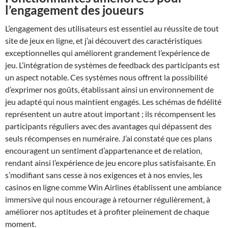
l’engagement des joueurs
L’engagement des utilisateurs est essentiel au réussite de tout
site de jeux en ligne, et j’ai découvert des caractéristiques
exceptionnelles qui améliorent grandement l’expérience de
jeu. L’intégration de systèmes de feedback des participants est
un aspect notable. Ces systèmes nous offrent la possibilité
d’exprimer nos goûts, établissant ainsi un environnement de
jeu adapté qui nous maintient engagés. Les schémas de fidélité
représentent un autre atout important ; ils récompensent les
participants réguliers avec des avantages qui dépassent des
seuls récompenses en numéraire. J’ai constaté que ces plans
encouragent un sentiment d’appartenance et de relation,
rendant ainsi l’expérience de jeu encore plus satisfaisante. En
s’modifiant sans cesse à nos exigences et à nos envies, les
casinos en ligne comme Win Airlines établissent une ambiance
immersive qui nous encourage à retourner régulièrement, à
améliorer nos aptitudes et à profiter pleinement de chaque
moment.