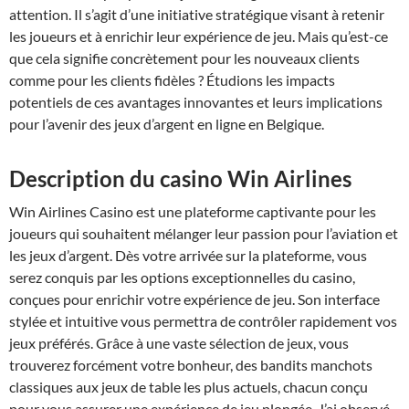
attention. Il s’agit d’une initiative stratégique visant à retenir
les joueurs et à enrichir leur expérience de jeu. Mais qu’est-ce
que cela signifie concrètement pour les nouveaux clients
comme pour les clients fidèles ? Étudions les impacts
potentiels de ces avantages innovantes et leurs implications
pour l’avenir des jeux d’argent en ligne en Belgique.
Description du casino Win Airlines
Win Airlines Casino est une plateforme captivante pour les
joueurs qui souhaitent mélanger leur passion pour l’aviation et
les jeux d’argent. Dès votre arrivée sur la plateforme, vous
serez conquis par les options exceptionnelles du casino,
conçues pour enrichir votre expérience de jeu. Son interface
stylée et intuitive vous permettra de contrôler rapidement vos
jeux préférés. Grâce à une vaste sélection de jeux, vous
trouverez forcément votre bonheur, des bandits manchots
classiques aux jeux de table les plus actuels, chacun conçu
pour vous assurer une expérience de jeu plongée. J’ai observé