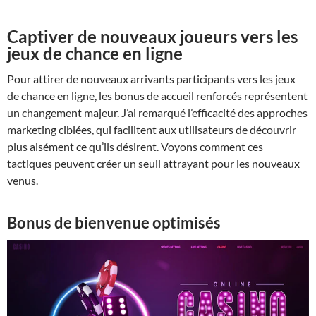
Captiver de nouveaux joueurs vers les
jeux de chance en ligne
Pour attirer de nouveaux arrivants participants vers les jeux
de chance en ligne, les bonus de accueil renforcés représentent
un changement majeur. J’ai remarqué l’efficacité des approches
marketing ciblées, qui facilitent aux utilisateurs de découvrir
plus aisément ce qu’ils désirent. Voyons comment ces
tactiques peuvent créer un seuil attrayant pour les nouveaux
venus.
Bonus de bienvenue optimisés