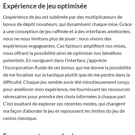
Expérience de jeu optimisée
L’expérience de jeu est sublimée par des multiplicateurs de
bonus de dépôt novateurs, qui dynamisent chaque mise. Grâce
à une conception de jeu raffinée et à des interfaces améliorées,
nous ne nous limitons plus de jouer ; nous vivons des
expériences engageantes. Ces facteurs amplifient nos mises,
nous offrant la possibilité ainsi de optimiser nos bénéfices
potentiels. En naviguant dans l’interface, j’apprécie
l’incorporation fluide de ces bonus, qui me donne la possibilité
de me focaliser sur la tactique plutôt que de me perdre dans la
difficulté. Chaque jeu semble avoir été minutieusement conçu
pour améliorer mon expérience, me fournissant les ressources
nécessaires pour prendre des choix informées à chaque pari.
C’est exaltant de explorer ces récentes modes, qui changent
ma façon d’aborder le jeu et repoussent les limites du jeu de
casino classique.