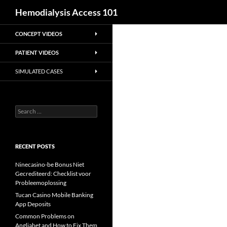
Search
Hemodialysis Access 101
Skip
CONCEPT VIDEOS
to
content
PATIENT VIDEOS
SIMULATED CASES
Search
for:
RECENT POSTS
Ninecasino-be Bonus Niet
Gecrediteerd: Checklist voor
Probleemoplossing
Tucan Casino Mobile Banking
App Deposits
Common Problems on
Angliabet and How to Fix Them