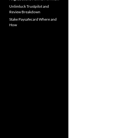
Unlimluck Trustpilot and
Review Breakdown
Stake Paysafecard Where and
How