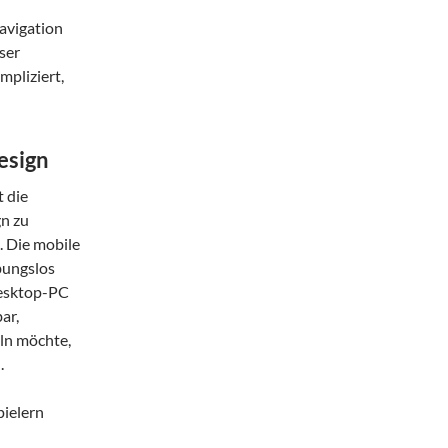
Navigation
ser
mpliziert,
esign
 die
gn zu
. Die mobile
ibungslos
Desktop-PC
ar,
ln möchte,
.
pielern