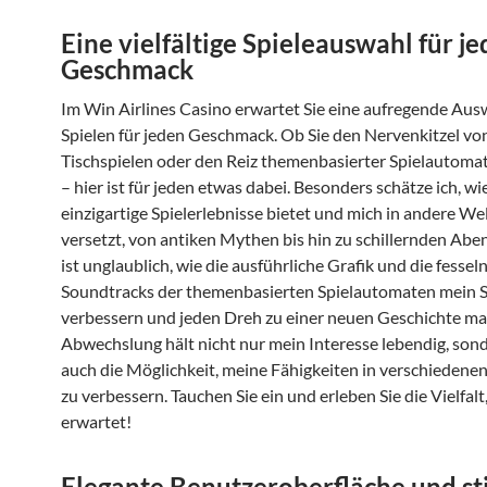
Eine vielfältige Spieleauswahl für j
Geschmack
Im Win Airlines Casino erwartet Sie eine aufregende Aus
Spielen für jeden Geschmack. Ob Sie den Nervenkitzel vo
Tischspielen oder den Reiz themenbasierter Spielautoma
– hier ist für jeden etwas dabei. Besonders schätze ich, wie
einzigartige Spielerlebnisse bietet und mich in andere We
versetzt, von antiken Mythen bis hin zu schillernden Abe
ist unglaublich, wie die ausführliche Grafik und die fesse
Soundtracks der themenbasierten Spielautomaten mein S
verbessern und jeden Dreh zu einer neuen Geschichte ma
Abwechslung hält nicht nur mein Interesse lebendig, sond
auch die Möglichkeit, meine Fähigkeiten in verschiedenen 
zu verbessern. Tauchen Sie ein und erleben Sie die Vielfalt,
erwartet!
Elegante Benutzeroberfläche und sti