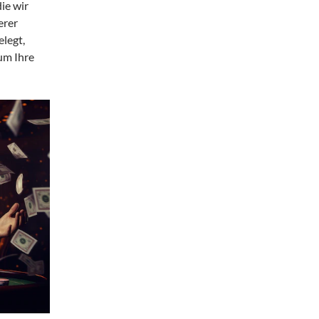
ie wir
erer
elegt,
um Ihre