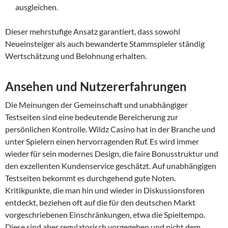
ausgleichen.
Dieser mehrstufige Ansatz garantiert, dass sowohl
Neueinsteiger als auch bewanderte Stammspieler ständig
Wertschätzung und Belohnung erhalten.
Ansehen und Nutzererfahrungen
Die Meinungen der Gemeinschaft und unabhängiger
Testseiten sind eine bedeutende Bereicherung zur
persönlichen Kontrolle. Wildz Casino hat in der Branche und
unter Spielern einen hervorragenden Ruf. Es wird immer
wieder für sein modernes Design, die faire Bonusstruktur und
den exzellenten Kundenservice geschätzt. Auf unabhängigen
Testseiten bekommt es durchgehend gute Noten.
Kritikpunkte, die man hin und wieder in Diskussionsforen
entdeckt, beziehen oft auf die für den deutschen Markt
vorgeschriebenen Einschränkungen, etwa die Spieltempo.
Diese sind aber regulatorisch vorgegeben und nicht dem