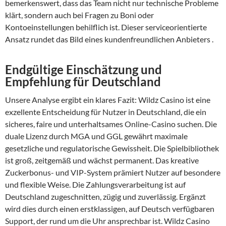
bemerkenswert, dass das Team nicht nur technische Probleme
klärt, sondern auch bei Fragen zu Boni oder
Kontoeinstellungen behilflich ist. Dieser serviceorientierte
Ansatz rundet das Bild eines kundenfreundlichen Anbieters .
Endgültige Einschätzung und
Empfehlung für Deutschland
Unsere Analyse ergibt ein klares Fazit: Wildz Casino ist eine
exzellente Entscheidung für Nutzer in Deutschland, die ein
sicheres, faire und unterhaltsames Online-Casino suchen. Die
duale Lizenz durch MGA und GGL gewährt maximale
gesetzliche und regulatorische Gewissheit. Die Spielbibliothek
ist groß, zeitgemäß und wächst permanent. Das kreative
Zuckerbonus- und VIP-System prämiert Nutzer auf besondere
und flexible Weise. Die Zahlungsverarbeitung ist auf
Deutschland zugeschnitten, zügig und zuverlässig. Ergänzt
wird dies durch einen erstklassigen, auf Deutsch verfügbaren
Support, der rund um die Uhr ansprechbar ist. Wildz Casino