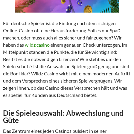
Für deutsche Spieler ist die Findung nach dem richtigen
Online-Casino oft eine Herausforderung. Soll es nur Spaß
machen, oder muss auch alles sicher und fair zugehen? Wir
haben das
wildz casino
einem genauen Check unterzogen. Im
Mittelpunkt standen die Punkte, die für Sie wichtig sind:
Besitzt es die notwendigen Lizenzen? Wie steht es um den
Spielerschutz? Ist die Auswahl an Spielen groß genug und sind
die Boni klar? Wildz Casino wirbt mit einem modernen Auftritt
und dem Versprechen eines sicheren Spielvergnügens. Wir
zeigen Ihnen, ob das Casino dieses Versprechen hält und was
es speziell für Kunden aus Deutschland bietet.
Die Spieleauswahl: Abwechslung und
Güte
Das Zentrum eines jeden Casinos pulsiert in seiner