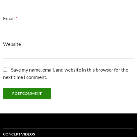
Email
*
Website
Save my name, email, and website in this browser for the
next time I comment.
CONCEPT VIDEOS