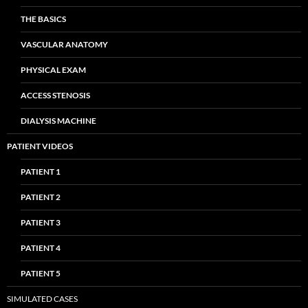
THE BASICS
VASCULAR ANATOMY
PHYSICAL EXAM
ACCESS STENOSIS
DIALYSIS MACHINE
PATIENT VIDEOS
PATIENT 1
PATIENT 2
PATIENT 3
PATIENT 4
PATIENT 5
SIMULATED CASES