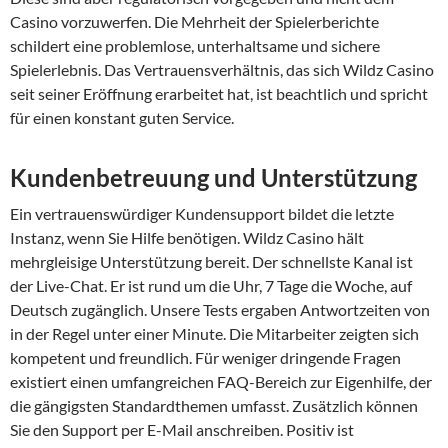
Casino vorzuwerfen. Die Mehrheit der Spielerberichte
schildert eine problemlose, unterhaltsame und sichere
Spielerlebnis. Das Vertrauensverhältnis, das sich Wildz Casino
seit seiner Eröffnung erarbeitet hat, ist beachtlich und spricht
für einen konstant guten Service.
Kundenbetreuung und Unterstützung
Ein vertrauenswürdiger Kundensupport bildet die letzte
Instanz, wenn Sie Hilfe benötigen. Wildz Casino hält
mehrgleisige Unterstützung bereit. Der schnellste Kanal ist
der Live-Chat. Er ist rund um die Uhr, 7 Tage die Woche, auf
Deutsch zugänglich. Unsere Tests ergaben Antwortzeiten von
in der Regel unter einer Minute. Die Mitarbeiter zeigten sich
kompetent und freundlich. Für weniger dringende Fragen
existiert einen umfangreichen FAQ-Bereich zur Eigenhilfe, der
die gängigsten Standardthemen umfasst. Zusätzlich können
Sie den Support per E-Mail anschreiben. Positiv ist