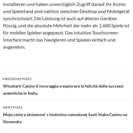
installieren und haben unverzüglich Zugriff darauf. Ihr Konto
und Spielstand sind nahtlos zwischen Desktop und Mobilgerät
synchronisiert. Die Leistung ist auch auf älteren Geräten
flüssig, und die absolute Mehrheit der mehr als 1.600 Spiele ist
für mobiles Spielen angepasst. Das intuitive Touchscreen-
Interface macht das Navigieren und Spielen einfach und
angenehm.
Post
PREVIOUS POST
navigation
Winshark Casino ti incoraggia a esplorare la felicità delle successi
autentiche in Italia.
NEXT POST
Moja cesta a skúsenosť s hodnotou návodovej časti Stake Casino na
Slovensku