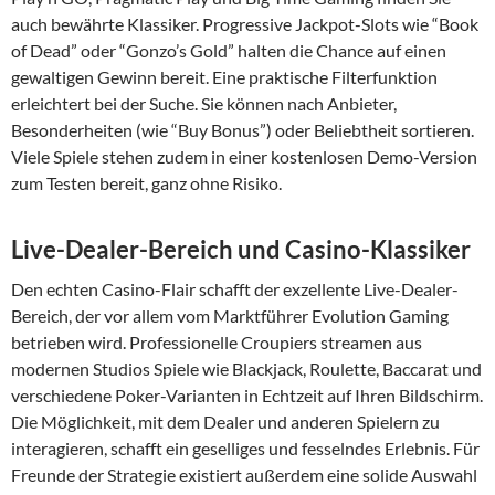
auch bewährte Klassiker. Progressive Jackpot-Slots wie “Book
of Dead” oder “Gonzo’s Gold” halten die Chance auf einen
gewaltigen Gewinn bereit. Eine praktische Filterfunktion
erleichtert bei der Suche. Sie können nach Anbieter,
Besonderheiten (wie “Buy Bonus”) oder Beliebtheit sortieren.
Viele Spiele stehen zudem in einer kostenlosen Demo-Version
zum Testen bereit, ganz ohne Risiko.
Live-Dealer-Bereich und Casino-Klassiker
Den echten Casino-Flair schafft der exzellente Live-Dealer-
Bereich, der vor allem vom Marktführer Evolution Gaming
betrieben wird. Professionelle Croupiers streamen aus
modernen Studios Spiele wie Blackjack, Roulette, Baccarat und
verschiedene Poker-Varianten in Echtzeit auf Ihren Bildschirm.
Die Möglichkeit, mit dem Dealer und anderen Spielern zu
interagieren, schafft ein geselliges und fesselndes Erlebnis. Für
Freunde der Strategie existiert außerdem eine solide Auswahl