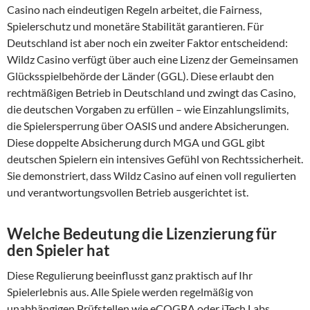
Casino nach eindeutigen Regeln arbeitet, die Fairness,
Spielerschutz und monetäre Stabilität garantieren. Für
Deutschland ist aber noch ein zweiter Faktor entscheidend:
Wildz Casino verfügt über auch eine Lizenz der Gemeinsamen
Glücksspielbehörde der Länder (GGL). Diese erlaubt den
rechtmäßigen Betrieb in Deutschland und zwingt das Casino,
die deutschen Vorgaben zu erfüllen – wie Einzahlungslimits,
die Spielersperrung über OASIS und andere Absicherungen.
Diese doppelte Absicherung durch MGA und GGL gibt
deutschen Spielern ein intensives Gefühl von Rechtssicherheit.
Sie demonstriert, dass Wildz Casino auf einen voll regulierten
und verantwortungsvollen Betrieb ausgerichtet ist.
Welche Bedeutung die Lizenzierung für
den Spieler hat
Diese Regulierung beeinflusst ganz praktisch auf Ihr
Spielerlebnis aus. Alle Spiele werden regelmäßig von
unabhängigen Prüfstellen wie eCOGRA oder iTech Labs