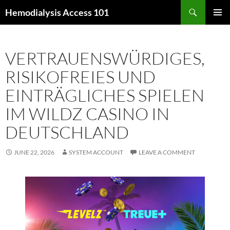
Skip
Search
Hemodialysis Access 101
to
PRIMAR
content
MENU
VERTRAUENSWÜRDIGES,
RISIKOFREIES UND
EINTRÄGLICHES SPIELEN
IM WILDZ CASINO IN
DEUTSCHLAND
JUNE 22, 2026
SYSTEM ACCOUNT
LEAVE A COMMENT