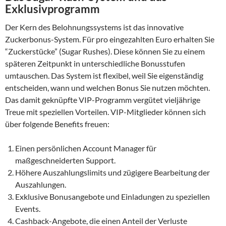
Exklusivprogramm
Der Kern des Belohnungssystems ist das innovative
Zuckerbonus-System. Für pro eingezahlten Euro erhalten Sie
“Zuckerstücke” (Sugar Rushes). Diese können Sie zu einem
späteren Zeitpunkt in unterschiedliche Bonusstufen
umtauschen. Das System ist flexibel, weil Sie eigenständig
entscheiden, wann und welchen Bonus Sie nutzen möchten.
Das damit geknüpfte VIP-Programm vergütet vieljährige
Treue mit speziellen Vorteilen. VIP-Mitglieder können sich
über folgende Benefits freuen:
Einen persönlichen Account Manager für
maßgeschneiderten Support.
Höhere Auszahlungslimits und zügigere Bearbeitung der
Auszahlungen.
Exklusive Bonusangebote und Einladungen zu speziellen
Events.
Cashback-Angebote, die einen Anteil der Verluste