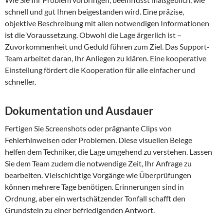
schnell und gut Ihnen beigestanden wird. Eine präzise,
objektive Beschreibung mit allen notwendigen Informationen
ist die Voraussetzung. Obwohl die Lage ärgerlich ist –
Zuvorkommenheit und Geduld führen zum Ziel. Das Support-
Team arbeitet daran, Ihr Anliegen zu klären. Eine kooperative
Einstellung fördert die Kooperation für alle einfacher und
schneller.
Dokumentation und Ausdauer
Fertigen Sie Screenshots oder prägnante Clips von
Fehlerhinweisen oder Problemen. Diese visuellen Belege
helfen dem Techniker, die Lage umgehend zu verstehen. Lassen
Sie dem Team zudem die notwendige Zeit, Ihr Anfrage zu
bearbeiten. Vielschichtige Vorgänge wie Überprüfungen
können mehrere Tage benötigen. Erinnerungen sind in
Ordnung, aber ein wertschätzender Tonfall schafft den
Grundstein zu einer befriedigenden Antwort.