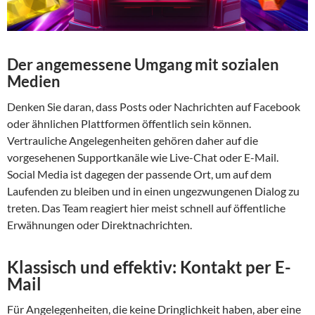
Der angemessene Umgang mit sozialen
Medien
Denken Sie daran, dass Posts oder Nachrichten auf Facebook
oder ähnlichen Plattformen öffentlich sein können.
Vertrauliche Angelegenheiten gehören daher auf die
vorgesehenen Supportkanäle wie Live-Chat oder E-Mail.
Social Media ist dagegen der passende Ort, um auf dem
Laufenden zu bleiben und in einen ungezwungenen Dialog zu
treten. Das Team reagiert hier meist schnell auf öffentliche
Erwähnungen oder Direktnachrichten.
Klassisch und effektiv: Kontakt per E-
Mail
Für Angelegenheiten, die keine Dringlichkeit haben, aber eine