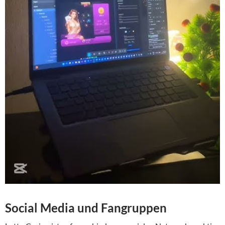
Social Media und Fangruppen