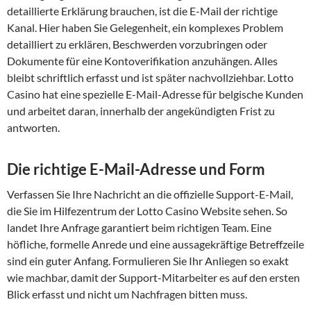
detaillierte Erklärung brauchen, ist die E-Mail der richtige
Kanal. Hier haben Sie Gelegenheit, ein komplexes Problem
detailliert zu erklären, Beschwerden vorzubringen oder
Dokumente für eine Kontoverifikation anzuhängen. Alles
bleibt schriftlich erfasst und ist später nachvollziehbar. Lotto
Casino hat eine spezielle E-Mail-Adresse für belgische Kunden
und arbeitet daran, innerhalb der angekündigten Frist zu
antworten.
Die richtige E-Mail-Adresse und Form
Verfassen Sie Ihre Nachricht an die offizielle Support-E-Mail,
die Sie im Hilfezentrum der Lotto Casino Website sehen. So
landet Ihre Anfrage garantiert beim richtigen Team. Eine
höfliche, formelle Anrede und eine aussagekräftige Betreffzeile
sind ein guter Anfang. Formulieren Sie Ihr Anliegen so exakt
wie machbar, damit der Support-Mitarbeiter es auf den ersten
Blick erfasst und nicht um Nachfragen bitten muss.