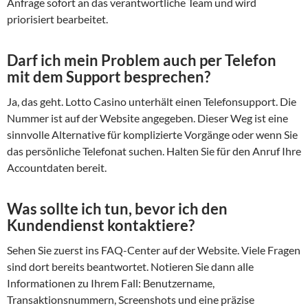
Anfrage sofort an das verantwortliche Team und wird
priorisiert bearbeitet.
Darf ich mein Problem auch per Telefon
mit dem Support besprechen?
Ja, das geht. Lotto Casino unterhält einen Telefonsupport. Die
Nummer ist auf der Website angegeben. Dieser Weg ist eine
sinnvolle Alternative für komplizierte Vorgänge oder wenn Sie
das persönliche Telefonat suchen. Halten Sie für den Anruf Ihre
Accountdaten bereit.
Was sollte ich tun, bevor ich den
Kundendienst kontaktiere?
Sehen Sie zuerst ins FAQ-Center auf der Website. Viele Fragen
sind dort bereits beantwortet. Notieren Sie dann alle
Informationen zu Ihrem Fall: Benutzername,
Transaktionsnummern, Screenshots und eine präzise