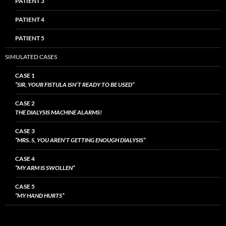
PATIENT 3
PATIENT 4
PATIENT 5
SIMULATED CASES
CASE 1
“SIR, YOUR FISTULA ISN’T READY TO BE USED”
CASE 2
THE DIALYSIS MACHINE ALARMS!
CASE 3
“MRS. S, YOU AREN’T GETTING ENOUGH DIALYSIS”
CASE 4
“MY ARM IS SWOLLEN”
CASE 5
“MY HAND HURTS”