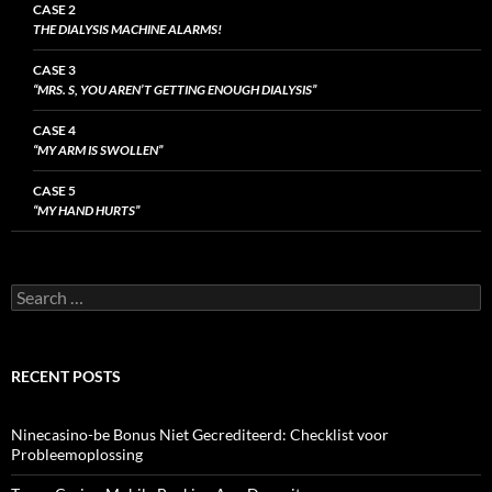
CASE 2
THE DIALYSIS MACHINE ALARMS!
CASE 3
“MRS. S, YOU AREN’T GETTING ENOUGH DIALYSIS”
CASE 4
“MY ARM IS SWOLLEN”
CASE 5
“MY HAND HURTS”
Search
for:
RECENT POSTS
Ninecasino-be Bonus Niet Gecrediteerd: Checklist voor
Probleemoplossing