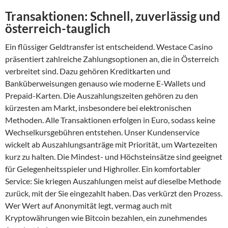
Transaktionen: Schnell, zuverlässig und
österreich-tauglich
Ein flüssiger Geldtransfer ist entscheidend. Westace Casino
präsentiert zahlreiche Zahlungsoptionen an, die in Österreich
verbreitet sind. Dazu gehören Kreditkarten und
Banküberweisungen genauso wie moderne E-Wallets und
Prepaid-Karten. Die Auszahlungszeiten gehören zu den
kürzesten am Markt, insbesondere bei elektronischen
Methoden. Alle Transaktionen erfolgen in Euro, sodass keine
Wechselkursgebühren entstehen. Unser Kundenservice
wickelt ab Auszahlungsanträge mit Priorität, um Wartezeiten
kurz zu halten. Die Mindest- und Höchsteinsätze sind geeignet
für Gelegenheitsspieler und Highroller. Ein komfortabler
Service: Sie kriegen Auszahlungen meist auf dieselbe Methode
zurück, mit der Sie eingezahlt haben. Das verkürzt den Prozess.
Wer Wert auf Anonymität legt, vermag auch mit
Kryptowährungen wie Bitcoin bezahlen, ein zunehmendes