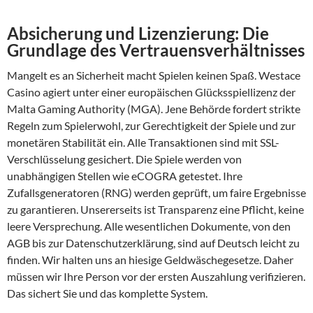
Absicherung und Lizenzierung: Die
Grundlage des Vertrauensverhältnisses
Mangelt es an Sicherheit macht Spielen keinen Spaß. Westace
Casino agiert unter einer europäischen Glücksspiellizenz der
Malta Gaming Authority (MGA). Jene Behörde fordert strikte
Regeln zum Spielerwohl, zur Gerechtigkeit der Spiele und zur
monetären Stabilität ein. Alle Transaktionen sind mit SSL-
Verschlüsselung gesichert. Die Spiele werden von
unabhängigen Stellen wie eCOGRA getestet. Ihre
Zufallsgeneratoren (RNG) werden geprüft, um faire Ergebnisse
zu garantieren. Unsererseits ist Transparenz eine Pflicht, keine
leere Versprechung. Alle wesentlichen Dokumente, von den
AGB bis zur Datenschutzerklärung, sind auf Deutsch leicht zu
finden. Wir halten uns an hiesige Geldwäschegesetze. Daher
müssen wir Ihre Person vor der ersten Auszahlung verifizieren.
Das sichert Sie und das komplette System.