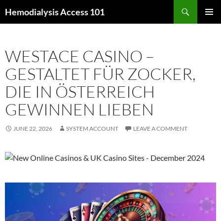
Skip
Search
Hemodialysis Access 101
to
PRIMAR
content
MENU
WESTACE CASINO –
GESTALTET FÜR ZOCKER,
DIE IN ÖSTERREICH
GEWINNEN LIEBEN
JUNE 22, 2026
SYSTEM ACCOUNT
LEAVE A COMMENT