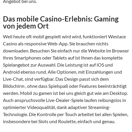
Angebot bei uns.
Das mobile Casino-Erlebnis: Gaming
von jedem Ort
Weil heute oft mobil gespielt wird wird, funktioniert Westace
Casino als responsive Web-App. Sie brauchen nichts
downloaden. Besuchen Sie einfach nur die Website im Browser
Ihres Smartphones oder Tablets auf ist Ihnen das komplette
Spielangebot zur Auswahl. Die Leistung ist auf iOS und
Android ebenso rund. Alle Optionen, mit Einzahlungen und
Live-Chat, sind verfügbar. Das Design passt sich dem
Bildschirm , ohne dass Spielspaß oder Features beeinträchtigt
werden. Mobil zu gamen ist bei uns gleich gut wie am Desktop.
Auch anspruchsvolle Live-Dealer-Spiele laufen reibungslos in
optimierter Videoqualität, dank adaptiver Streaming-
Technologie. Die Kontrolle per Touch arbeitet bei allen Spielen,
insbesondere bei Slots und Roulette, einfach und genau.