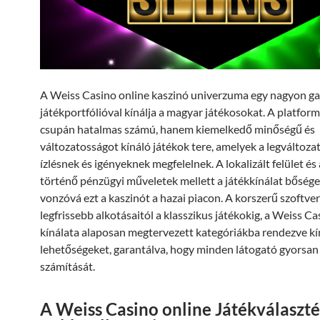
A Weiss Casino online kaszinó univerzuma egy nagyon g
játékportfólióval kínálja a magyar játékosokat. A platfor
csupán hatalmas számú, hanem kiemelkedő minőségű és
változatosságot kínáló játékok tere, amelyek a legváltoz
ízlésnek és igényeknek megfelelnek. A lokalizált felület és
történő pénzügyi műveletek mellett a játékkínálat bősége 
vonzóvá ezt a kaszinót a hazai piacon. A korszerű szoftver
legfrissebb alkotásaitól a klasszikus játékokig, a Weiss Ca
kínálata alaposan megtervezett kategóriákba rendezve kín
lehetőségeket, garantálva, hogy minden látogató gyorsan 
számítását.
A Weiss Casino online Játékválaszt