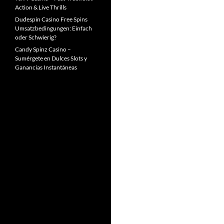
Action & Live Thrills
Dudespin Casino Free Spins
Umsatzbedingungen: Einfach
oder Schwierig?
Candy Spinz Casino –
Sumérgete en Dulces Slots y
Ganancias Instantáneas