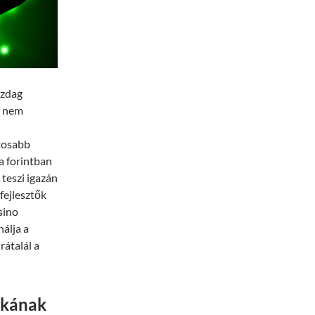
azdag
m nem
atosabb
 a forintban
teszi igazán
fejlesztők
sino
álja a
rátalál a
ékának