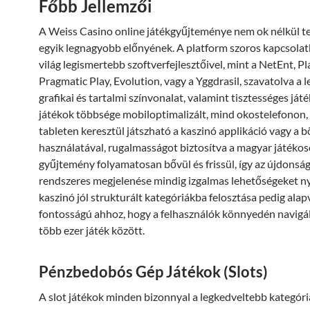
Főbb Jellemzői
A Weiss Casino online játékgyűjteménye nem ok nélkül t
egyik legnagyobb előnyének. A platform szoros kapcsolatb
világ legismertebb szoftverfejlesztőivel, mint a NetEnt, P
Pragmatic Play, Evolution, vagy a Yggdrasil, szavatolva a 
grafikai és tartalmi színvonalat, valamint tisztességes já
játékok többsége mobiloptimalizált, mind okostelefonon, 
tableten keresztül játszható a kaszinó applikáció vagy a 
használatával, rugalmasságot biztosítva a magyar játéko
gyűjtemény folyamatosan bővül és frissül, így az újdonsá
rendszeres megjelenése mindig izgalmas lehetőségeket ny
kaszinó jól strukturált kategóriákba felosztása pedig alap
fontosságú ahhoz, hogy a felhasználók könnyedén navigá
több ezer játék között.
Pénzbedobós Gép Játékok (Slots)
A slot játékok minden bizonnyal a legkedveltebb kategóri