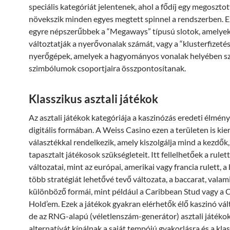
speciális kategóriát jelentenek, ahol a fődíj egy megoszto
növekszik minden egyes megtett spinnel a rendszerben. E
egyre népszerűbbek a “Megaways” típusú slotok, amelye
változtatják a nyerővonalak számát, vagy a “klusterfizeté
nyerőgépek, amelyek a hagyományos vonalak helyében 
szimbólumok csoportjaira összpontosítanak.
Klasszikus asztali játékok
Az asztali játékok kategóriája a kaszinózás eredeti élmény
digitális formában. A Weiss Casino ezen a területen is ki
választékkal rendelkezik, amely kiszolgálja mind a kezdők
tapasztalt játékosok szükségleteit. Itt fellelhetőek a rule
változatai, mint az európai, amerikai vagy francia rulett, a
több stratégiát lehetővé tevő változata, a baccarat, valam
különböző formái, mint például a Caribbean Stud vagy a 
Hold’em. Ezek a játékok gyakran elérhetők élő kaszinó vál
de az RNG-alapú (véletlenszám-generátor) asztali játéko
alternatívát kínálnak a saját tempójú gyakorlásra és a kla