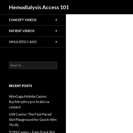
Search
Hemodialysis Access 101
Skip
CONCEPT VIDEOS
to
content
PATIENT VIDEOS
SIMULATED CASES
Search
for:
RECENT POSTS
WinGaga Mobile Casino:
Rychlé výhry pro hráče na
cestách
GW Casino: The Fast‑Paced
Slot Playground for Quick‑Win
Thrills
Tcl99 Casino – Fast‑Track Slot