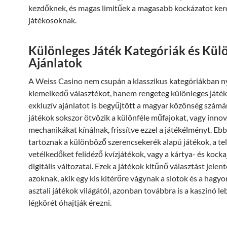
kezdőknek, és magas limitűek a magasabb kockázatot ker
játékosoknak.
Különleges Játék Kategóriák és Kül
Ajánlatok
A Weiss Casino nem csupán a klasszikus kategóriákban n
kiemelkedő választékot, hanem rengeteg különleges játék
exkluzív ajánlatot is begyűjtött a magyar közönség számár
játékok sokszor ötvözik a különféle műfajokat, vagy innov
mechanikákat kínálnak, frissítve ezzel a játékélményt. Eb
tartoznak a különböző szerencsekerék alapú játékok, a tel
vetélkedőket felidéző kvízjátékok, vagy a kártya- és kock
digitális változatai. Ezek a játékok kitűnő választást jelen
azoknak, akik egy kis kitérőre vágynak a slotok és a hag
asztali játékok világától, azonban továbbra is a kaszinó le
légkörét óhajtják érezni.