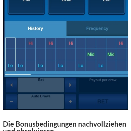
Die Bonusbedingungen nachvollziehen
und absolvieren