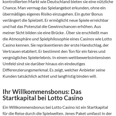
kontrollierten Markt wie Deutschland bieten sie eine nützliche
Chance. Man vermag das Spielangebot erkunden, ohne ein
übermäßiges eigenes Risiko einzugehen. Ein guter Bonus
verlängert die Spielzeit. Er ermöglicht neue Spiele erreichbar
und hat das Potenzial die Gewinnchancen erhöhen. Aus
meiner Sicht bilden sie eine Brücke . Über sie erschließt man
die Atmosphäre und Spielphilosophie eines Casinos wie Lotto
Casino kennen. Sie repräsentieren der erste Handschlag, der
Vertrauen etabliert. Er bestimmt den Ton für ein faires und
vergnügliches Spielerlebnis. In einem wettbewerbsintensiven
Umfeld sind sie darüber hinaus ein eindeutiges
Differenzierungsmerkmal. Es zeigt, welcher Anbieter seine
Kunden tatsächlich achtet und langfristig binden will.
Ihr Willkommensbonus: Das
Startkapital bei Lotto Casino
Ein Willkommensbonus bei Lotto Casino ist ein Startkapital
für die Reise durch die Spielwelten. Jenes Paket umfasst in der