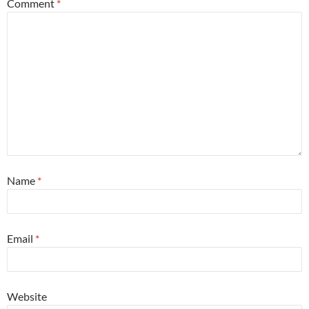
Comment
*
Name
*
Email
*
Website