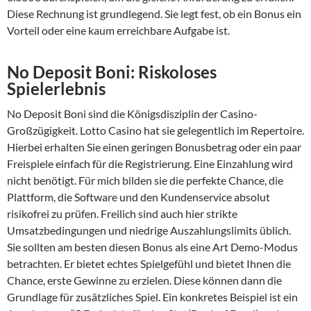
Diese Rechnung ist grundlegend. Sie legt fest, ob ein Bonus ein
Vorteil oder eine kaum erreichbare Aufgabe ist.
No Deposit Boni: Riskoloses
Spielerlebnis
No Deposit Boni sind die Königsdisziplin der Casino-
Großzügigkeit. Lotto Casino hat sie gelegentlich im Repertoire.
Hierbei erhalten Sie einen geringen Bonusbetrag oder ein paar
Freispiele einfach für die Registrierung. Eine Einzahlung wird
nicht benötigt. Für mich bilden sie die perfekte Chance, die
Plattform, die Software und den Kundenservice absolut
risikofrei zu prüfen. Freilich sind auch hier strikte
Umsatzbedingungen und niedrige Auszahlungslimits üblich.
Sie sollten am besten diesen Bonus als eine Art Demo-Modus
betrachten. Er bietet echtes Spielgefühl und bietet Ihnen die
Chance, erste Gewinne zu erzielen. Diese können dann die
Grundlage für zusätzliches Spiel. Ein konkretes Beispiel ist ein