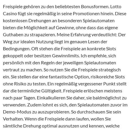
Freispiele gehören zu den beliebtesten Bonusformen. Lotto
Casino fügt sie regelmäßig in seine Promotionen hinein. Diese
kostenlosen Drehungen an besonderen Spielautomaten
bieten die Möglichkeit auf Gewinne, ohne dass das eigene
Guthaben zu strapazieren. Meine Erfahrung verdeutlicht: Der
Weg zur idealen Nutzung liegt im genauen Lesen der
Bedingungen. Oft stehen die Freispiele an konkrete Slots
gekoppelt oder besitzen Gewinnlimits. Ich empfehle, sich
persönlich mit den Regeln der jeweiligen Spielautomaten
vertraut zu machen. So nutzen Sie die Freispiele strategisch
ein. Sie stellen dar eine fantastische Option, risikoreiche Slots
ohne Risiko zu testen. Ein regelmäßig vergessener Punkt stellt
dar die terminliche Gültigkeit. Freispiele erlöschen meistens
nach paar Tagen. Einkalkulieren Sie daher, sie baldmöglichst zu
verwenden. Zudem lohnt es sich, den Spielautomaten zuvor im
Demo-Modus zu auszuprobieren. So durchschauen Sie sein
Verhalten. Wenn die Freispiele dann laufen, wollen Sie
sämtliche Drehung optimal ausnutzen und kennen, welche