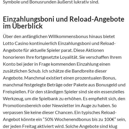
Symbole und Bonusrunden äußerst lukrativ sind.
Einzahlungsboni und Reload-Angebote
im Überblick
Über den anfänglichen Willkommensbonus hinaus bietet
Lotto Casino kontinuierlich Einzahlungsboni und Reload-
Angebote für aktuelle Spieler parat. Diese Aktionen
honorieren Ihre fortgesetzte Loyalität. Sie verschaffen Ihrem
Konto bei jeder in Frage kommenden Einzahlung einen
zusätzlichen Schub. Ich schätze die Bandbreite dieser
Angebote. Manchmal existiert einen prozentualen Bonus,
manchmal festgelegte Beträge oder Pakete aus Bonusgeld und
Freispiellen. Für den ständigen Spieler sind sie ein essenzielles
Werkzeug, um die Spielbank zu erhöhen. Es empfiehlt sich, den
Promotionsbereich oder Newsletter im Auge zu haben. So
verpassen Sie keine dieser Chancen. Ein typisches Reload-
Angebot könnte ein “50% Wochenendbonus bis zu 100€” sein,
der jeden Freitag aktiviert wird. Solche Angebote sind klug