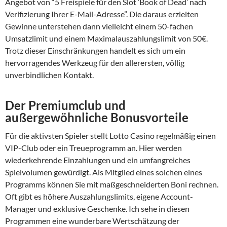
Angebot von “5 Freispiele für den Slot ‘Book of Dead’ nach
Verifizierung Ihrer E-Mail-Adresse”. Die daraus erzielten
Gewinne unterstehen dann vielleicht einem 50-fachen
Umsatzlimit und einem Maximalauszahlungslimit von 50€.
Trotz dieser Einschränkungen handelt es sich um ein
hervorragendes Werkzeug für den allerersten, völlig
unverbindlichen Kontakt.
Der Premiumclub und
außergewöhnliche Bonusvorteile
Für die aktivsten Spieler stellt Lotto Casino regelmäßig einen
VIP-Club oder ein Treueprogramm an. Hier werden
wiederkehrende Einzahlungen und ein umfangreiches
Spielvolumen gewürdigt. Als Mitglied eines solchen eines
Programms können Sie mit maßgeschneiderten Boni rechnen.
Oft gibt es höhere Auszahlungslimits, eigene Account-
Manager und exklusive Geschenke. Ich sehe in diesen
Programmen eine wunderbare Wertschätzung der