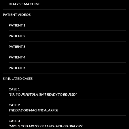
DIALYSIS MACHINE
PATIENT VIDEOS
PATIENT 1
PATIENT 2
PATIENT 3
PATIENT 4
PATIENT 5
SIMULATED CASES
CASE 1
“SIR, YOUR FISTULA ISN’T READY TO BE USED”
CASE 2
THE DIALYSIS MACHINE ALARMS!
CASE 3
“MRS. S, YOU AREN’T GETTING ENOUGH DIALYSIS”