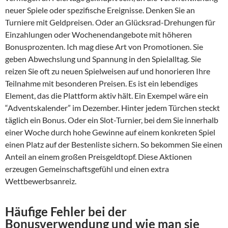
neuer Spiele oder spezifische Ereignisse. Denken Sie an
Turniere mit Geldpreisen. Oder an Glücksrad-Drehungen für
Einzahlungen oder Wochenendangebote mit höheren
Bonusprozenten. Ich mag diese Art von Promotionen. Sie
geben Abwechslung und Spannung in den Spielalltag. Sie
reizen Sie oft zu neuen Spielweisen auf und honorieren Ihre
Teilnahme mit besonderen Preisen. Es ist ein lebendiges
Element, das die Plattform aktiv hält. Ein Exempel wäre ein
“Adventskalender” im Dezember. Hinter jedem Türchen steckt
täglich ein Bonus. Oder ein Slot-Turnier, bei dem Sie innerhalb
einer Woche durch hohe Gewinne auf einem konkreten Spiel
einen Platz auf der Bestenliste sichern. So bekommen Sie einen
Anteil an einem großen Preisgeldtopf. Diese Aktionen
erzeugen Gemeinschaftsgefühl und einen extra
Wettbewerbsanreiz.
Häufige Fehler bei der
Bonusverwendung und wie man sie