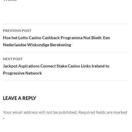
Post
PREVIOUS POST
navigation
Hoe het Lotto Casino Cashback Programma Nut Biedt: Een
Nederlandse Wiskundige Berekening
NEXT POST
Jackpot Aspirations Connect Stake Casino Links Ireland to
Progressive Network
LEAVE A REPLY
Your email address will not be published.
Required fields are marked
*