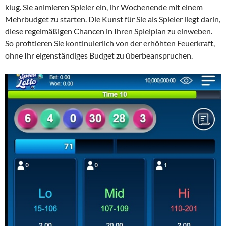
klug. Sie animieren Spieler ein, ihr Wochenende mit einem
Mehrbudget zu starten. Die Kunst für Sie als Spieler liegt darin,
diese regelmäßigen Chancen in Ihren Spielplan zu einweben.
So profitieren Sie kontinuierlich von der erhöhten Feuerkraft,
ohne Ihr eigenständiges Budget zu überbeanspruchen.