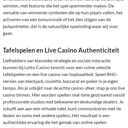
winsten, met features die het spel spannender maken. De
sensatie van winnende symbolen die op hun plaats vallen, het
activeren van een bonusronde of het zien stijgen van de
jackpotmeter, dat is de natuurlijke opwinding waar wij voor
gaan.
Tafelspelen en Live Casino Authenticiteit
Liefhebbers van klassieke strategie en sociale interactie
kunnen bij Lotto Casino terecht voor een ruime selectie
tafelspellen en een live casino van topkwaliteit. Speel RNG-
versies van blackjack, roulette, baccarat en poker in je eigen
tempo. Als je uitkijkt naar de echte casino-sfeer, stap je ons live
casino binnen. Hier worden spellen real-time gestreamd vanuit
professionele studios met bekwame en deskundige dealers. Je
schuift aan aan een virtuele tafel, kunt communiceren met de
dealer en soms met andere spelers. Het resultaat is een
authentieke ervaring die het gemak van online spelen