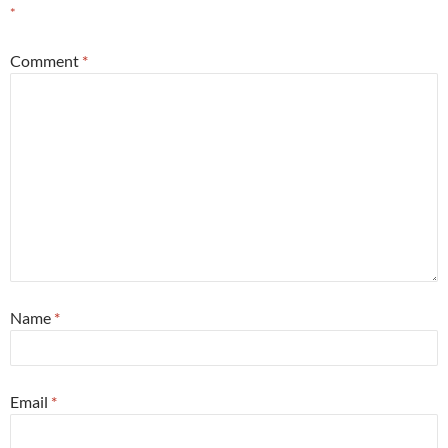
*
Comment
*
Name
*
Email
*