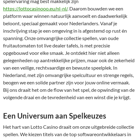
spelervaring mag best makkelijk zijn
https://lottocasinooo.eu/nl-nl/
. Daarom bouwden we een
platform waar winnen natuurlijk aanvoelt en daadwerkelijk
beloont, speciaal gemaakt voor Nederlanders. Vanaf je
inschrijving stap je een omgeving in is afgestemd op rust én
spanning. Onze omvangrijke collectie spellen, van oude
fruitautomaten tot live dealer tafels, is met precisie
opgebouwd voor elke smaak. Je ontdekt hier niet alleen
gelegenheden op aantrekkelijke prijzen, maar ook de zekerheid
van een veilige, rechtvaardige en bewuste speelplek. In
Nederland, met zijn omvangrijke spelcultuur en strenge regels,
beogen we een solide partner zijn voor jouw online vermaak.
Bij ons draait het om de flow van het spel, de opwinding van de
volgende draai en de tevredenheid van een winst die je krijgt.
Een Universum aan Spelkeuzes
Het hart van Lotto Casino draait om onze uitgebreide collectie
spellen. We kiezen titels van de top softwareontwikkelaars in