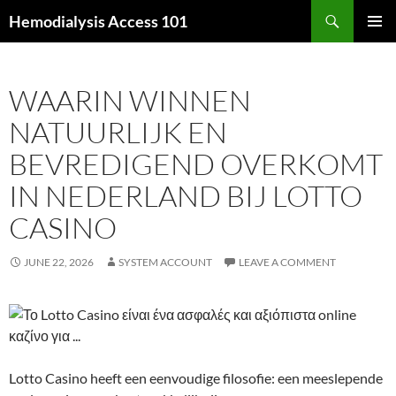
Skip
Search
Hemodialysis Access 101
to
PRIMAR
content
MENU
WAARIN WINNEN
NATUURLIJK EN
BEVREDIGEND OVERKOMT
IN NEDERLAND BIJ LOTTO
CASINO
JUNE 22, 2026
SYSTEM ACCOUNT
LEAVE A COMMENT
Lotto Casino heeft een eenvoudige filosofie: een meeslepende