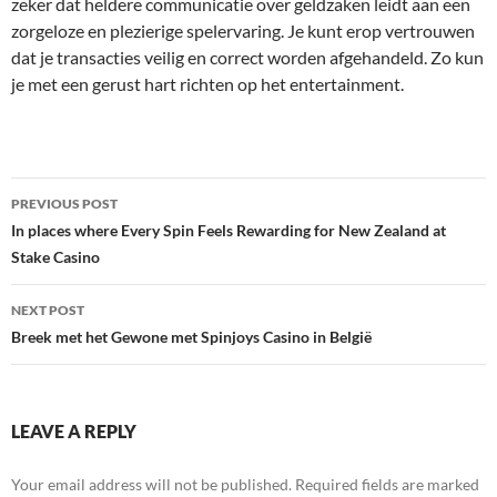
zeker dat heldere communicatie over geldzaken leidt aan een
zorgeloze en plezierige spelervaring. Je kunt erop vertrouwen
dat je transacties veilig en correct worden afgehandeld. Zo kun
je met een gerust hart richten op het entertainment.
Post
PREVIOUS POST
navigation
In places where Every Spin Feels Rewarding for New Zealand at
Stake Casino
NEXT POST
Breek met het Gewone met Spinjoys Casino in België
LEAVE A REPLY
Your email address will not be published.
Required fields are marked