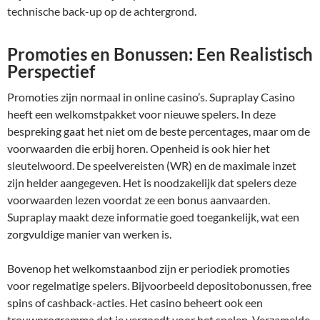
technische back-up op de achtergrond.
Promoties en Bonussen: Een Realistisch
Perspectief
Promoties zijn normaal in online casino’s. Supraplay Casino
heeft een welkomstpakket voor nieuwe spelers. In deze
bespreking gaat het niet om de beste percentages, maar om de
voorwaarden die erbij horen. Openheid is ook hier het
sleutelwoord. De speelvereisten (WR) en de maximale inzet
zijn helder aangegeven. Het is noodzakelijk dat spelers deze
voorwaarden lezen voordat ze een bonus aanvaarden.
Supraplay maakt deze informatie goed toegankelijk, wat een
zorgvuldige manier van werken is.
Bovenop het welkomstaanbod zijn er periodiek promoties
voor regelmatige spelers. Bijvoorbeeld depositobonussen, free
spins of cashback-acties. Het casino beheert ook een
trouwprogramma dat je vergoedt voor het spelen. Verzamelde