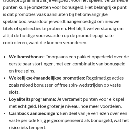
punten kun je omzetten voor bonusgeld. Het belangrijke punt
is dat promoties vaak aansluiten bij het omvangrijke
spelaanbod, waardoor je wordt aangemoedigd om nieuwe
titels of spelsecties te proberen. Het blijft wel verstandig om
altijd de huidige voorwaarden op de promotiepagina te
controleren, want die kunnen veranderen.
Welkomstbonus:
Doorgaans een pakket opgedeeld over de
eerste paar stortingen, met een combinatie van bonusgeld
en free spins.
Wekelijkse/maandelijkse promoties:
Regelmatige acties
zoals reload bonussen of free spin-wedstrijden op vaste
slots.
Loyaliteitsprogramma:
Je verzamelt punten voor elk spel
met echt geld. Hoe groter je niveau, hoe meer voordelen.
Cashback aanbiedingen:
Een deel van je verliezen over een
vaste periode krijg je gecompenseerd als bonusgeld, wat het
risico iets tempert.