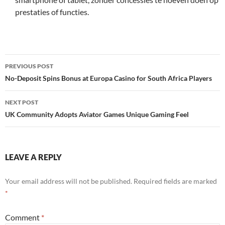
prestaties of functies.
Post
PREVIOUS POST
navigation
No-Deposit Spins Bonus at Europa Casino for South Africa Players
NEXT POST
UK Community Adopts Aviator Games Unique Gaming Feel
LEAVE A REPLY
Your email address will not be published.
Required fields are marked
*
Comment
*