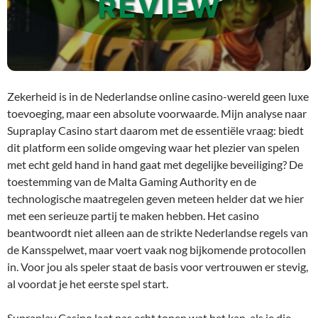
Zekerheid is in de Nederlandse online casino-wereld geen luxe
toevoeging, maar een absolute voorwaarde. Mijn analyse naar
Supraplay Casino start daarom met de essentiële vraag: biedt
dit platform een solide omgeving waar het plezier van spelen
met echt geld hand in hand gaat met degelijke beveiliging? De
toestemming van de Malta Gaming Authority en de
technologische maatregelen geven meteen helder dat we hier
met een serieuze partij te maken hebben. Het casino
beantwoordt niet alleen aan de strikte Nederlandse regels van
de Kansspelwet, maar voert vaak nog bijkomende protocollen
in. Voor jou als speler staat de basis voor vertrouwen er stevig,
al voordat je het eerste spel start.
Supraplay Casino laat pas echt tonen wat het kan, als je die