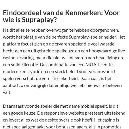
Eindoordeel van de Kenmerken: Voor
wie is Supraplay?
Na dit alles te hebben overwogen te hebben doorgenomen,
wordt het plaatje van de perfecte Supraplay-speler helder. Het
platform focust zich op de ervaren speler die veel waarde
hecht aan een uitgebreide spelkeuze en een hoogwaardige live
casino-ervaring, maar die niet wil inleveren aan beveiliging en
een solide licentie. De combinatie van een MGA-licentie,
moderne encryptie en een sterk beleid voor verantwoord
spelen verschaft de vereiste zekerheid. Daarnaast is het
aanbod zo omvangrijk dat er altijd wel iets nieuws te beleven
valt.
Daarnaast voor de speler die met name mobiel speelt, is dit
een goede keuze. De responsieve website presteert uitstekend
en levert alles wat de desktopversie ook heeft. Het casino is
niet speciaal gemaakt voor bonussenjagers, al zijn promoties