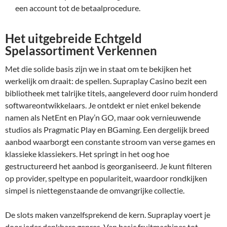
een account tot de betaalprocedure.
Het uitgebreide Echtgeld
Spelassortiment Verkennen
Met die solide basis zijn we in staat om te bekijken het
werkelijk om draait: de spellen. Supraplay Casino bezit een
bibliotheek met talrijke titels, aangeleverd door ruim honderd
softwareontwikkelaars. Je ontdekt er niet enkel bekende
namen als NetEnt en Play’n GO, maar ook vernieuwende
studios als Pragmatic Play en BGaming. Een dergelijk breed
aanbod waarborgt een constante stroom van verse games en
klassieke klassiekers. Het springt in het oog hoe
gestructureerd het aanbod is georganiseerd. Je kunt filteren
op provider, speltype en populariteit, waardoor rondkijken
simpel is niettegenstaande de omvangrijke collectie.
De slots maken vanzelfsprekend de kern. Supraplay voert je
door ieder denkbare genres. Van basic fruitmachines tot