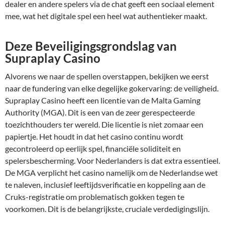
dealer en andere spelers via de chat geeft een sociaal element
mee, wat het digitale spel een heel wat authentieker maakt.
Deze Beveiligingsgrondslag van
Supraplay Casino
Alvorens we naar de spellen overstappen, bekijken we eerst
naar de fundering van elke degelijke gokervaring: de veiligheid.
Supraplay Casino heeft een licentie van de Malta Gaming
Authority (MGA). Dit is een van de zeer gerespecteerde
toezichthouders ter wereld. Die licentie is niet zomaar een
papiertje. Het houdt in dat het casino continu wordt
gecontroleerd op eerlijk spel, financiële soliditeit en
spelersbescherming. Voor Nederlanders is dat extra essentieel.
De MGA verplicht het casino namelijk om de Nederlandse wet
te naleven, inclusief leeftijdsverificatie en koppeling aan de
Cruks-registratie om problematisch gokken tegen te
voorkomen. Dit is de belangrijkste, cruciale verdedigingslijn.