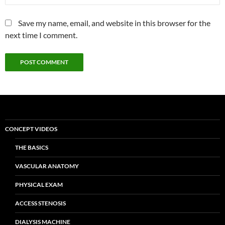
Save my name, email, and website in this browser for the
next time I comment.
CONCEPT VIDEOS
THE BASICS
VASCULAR ANATOMY
PHYSICAL EXAM
ACCESS STENOSIS
DIALYSIS MACHINE