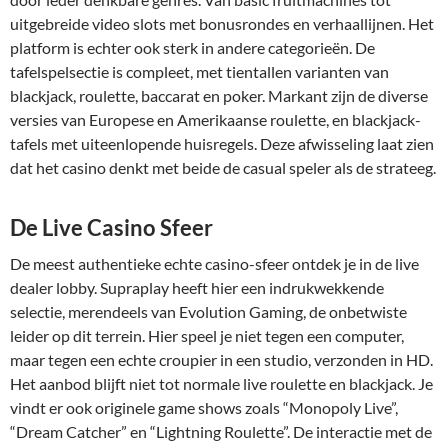
uitgebreide video slots met bonusrondes en verhaallijnen. Het
platform is echter ook sterk in andere categorieën. De
tafelspelsectie is compleet, met tientallen varianten van
blackjack, roulette, baccarat en poker. Markant zijn de diverse
versies van Europese en Amerikaanse roulette, en blackjack-
tafels met uiteenlopende huisregels. Deze afwisseling laat zien
dat het casino denkt met beide de casual speler als de strateeg.
De Live Casino Sfeer
De meest authentieke echte casino-sfeer ontdek je in de live
dealer lobby. Supraplay heeft hier een indrukwekkende
selectie, merendeels van Evolution Gaming, de onbetwiste
leider op dit terrein. Hier speel je niet tegen een computer,
maar tegen een echte croupier in een studio, verzonden in HD.
Het aanbod blijft niet tot normale live roulette en blackjack. Je
vindt er ook originele game shows zoals “Monopoly Live”,
“Dream Catcher” en “Lightning Roulette”. De interactie met de