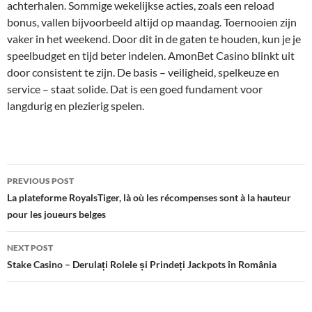
achterhalen. Sommige wekelijkse acties, zoals een reload
bonus, vallen bijvoorbeeld altijd op maandag. Toernooien zijn
vaker in het weekend. Door dit in de gaten te houden, kun je je
speelbudget en tijd beter indelen. AmonBet Casino blinkt uit
door consistent te zijn. De basis – veiligheid, spelkeuze en
service – staat solide. Dat is een goed fundament voor
langdurig en plezierig spelen.
Post
PREVIOUS POST
navigation
La plateforme RoyalsTiger, là où les récompenses sont à la hauteur
pour les joueurs belges
NEXT POST
Stake Casino – Derulați Rolele și Prindeți Jackpots în România