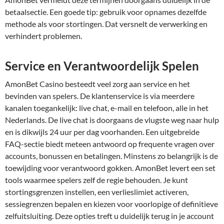
betaalsectie. Een goede tip: gebruik voor opnames dezelfde
methode als voor stortingen. Dat versnelt de verwerking en
verhindert problemen.
Service en Verantwoordelijk Spelen
AmonBet Casino besteedt veel zorg aan service en het
bevinden van spelers. De klantenservice is via meerdere
kanalen toegankelijk: live chat, e-mail en telefoon, alle in het
Nederlands. De live chat is doorgaans de vlugste weg naar hulp
en is dikwijls 24 uur per dag voorhanden. Een uitgebreide
FAQ-sectie biedt meteen antwoord op frequente vragen over
accounts, bonussen en betalingen. Minstens zo belangrijk is de
toewijding voor verantwoord gokken. AmonBet levert een set
tools waarmee spelers zelf de regie behouden. Je kunt
stortingsgrenzen instellen, een verlieslimiet activeren,
sessiegrenzen bepalen en kiezen voor voorlopige of definitieve
zelfuitsluiting. Deze opties treft u duidelijk terug in je account