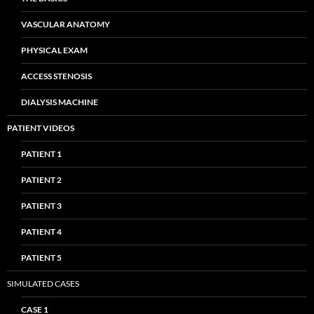
VASCULAR ANATOMY
PHYSICAL EXAM
ACCESS STENOSIS
DIALYSIS MACHINE
PATIENT VIDEOS
PATIENT 1
PATIENT 2
PATIENT 3
PATIENT 4
PATIENT 5
SIMULATED CASES
CASE 1