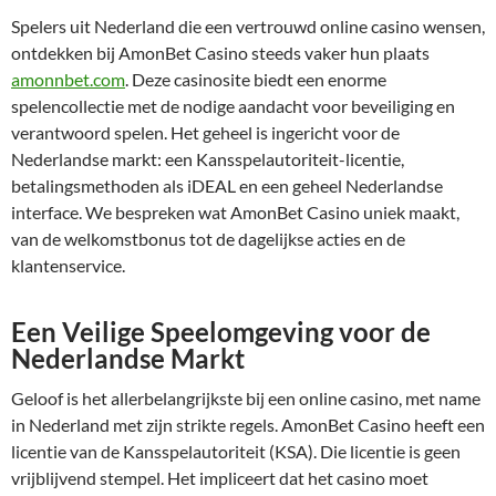
Spelers uit Nederland die een vertrouwd online casino wensen,
ontdekken bij AmonBet Casino steeds vaker hun plaats
amonnbet.com
. Deze casinosite biedt een enorme
spelencollectie met de nodige aandacht voor beveiliging en
verantwoord spelen. Het geheel is ingericht voor de
Nederlandse markt: een Kansspelautoriteit-licentie,
betalingsmethoden als iDEAL en een geheel Nederlandse
interface. We bespreken wat AmonBet Casino uniek maakt,
van de welkomstbonus tot de dagelijkse acties en de
klantenservice.
Een Veilige Speelomgeving voor de
Nederlandse Markt
Geloof is het allerbelangrijkste bij een online casino, met name
in Nederland met zijn strikte regels. AmonBet Casino heeft een
licentie van de Kansspelautoriteit (KSA). Die licentie is geen
vrijblijvend stempel. Het impliceert dat het casino moet