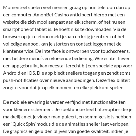
Momenteel spelen veel mensen graag op hun telefoon dan op
een computer. AmonBet Casino anticipeert hierop met een
website die zich mooi aanpast aan elk scherm, of het nu een
smartphone of tablet is. Je hoeft niks te downloaden. Via de
browser op je telefoon meld je aan en krijg je entree tot het
volledige aanbod, kan je storten en contact leggen met de
klantenservice. De interface is ontworpen voor touchscreens,
met heldere menu’s en vloeiende bediening. Wie echter liever
een app gebruikt, kan meestal terecht bij een speciale app voor
Android en iOS. Die app biedt snellere toegang en zendt soms
push-notificaties over nieuwe aanbiedingen. Deze flexibiliteit
zorgt ervoor dat je op elk moment en elke plek kunt spelen.
De mobiele ervaring is verder verfijnd met functionaliteiten
voor kleinere schermen. De zoekfunctie heeft filteropties die je
makkelijk met je vinger manipuleert, en sommige slots hebben
een ‘Quick Spin’ modus die de animaties sneller laat verlopen.
De graphics en geluiden blijven van goede kwaliteit, indien je