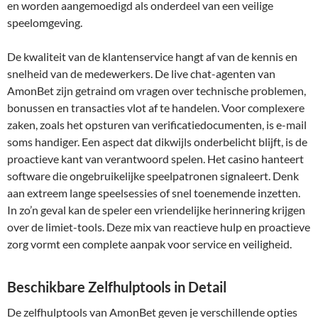
en worden aangemoedigd als onderdeel van een veilige
speelomgeving.
De kwaliteit van de klantenservice hangt af van de kennis en
snelheid van de medewerkers. De live chat-agenten van
AmonBet zijn getraind om vragen over technische problemen,
bonussen en transacties vlot af te handelen. Voor complexere
zaken, zoals het opsturen van verificatiedocumenten, is e-mail
soms handiger. Een aspect dat dikwijls onderbelicht blijft, is de
proactieve kant van verantwoord spelen. Het casino hanteert
software die ongebruikelijke speelpatronen signaleert. Denk
aan extreem lange speelsessies of snel toenemende inzetten.
In zo’n geval kan de speler een vriendelijke herinnering krijgen
over de limiet-tools. Deze mix van reactieve hulp en proactieve
zorg vormt een complete aanpak voor service en veiligheid.
Beschikbare Zelfhulptools in Detail
De zelfhulptools van AmonBet geven je verschillende opties