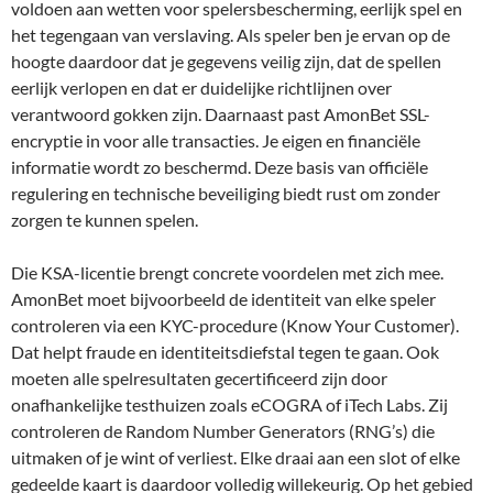
voldoen aan wetten voor spelersbescherming, eerlijk spel en
het tegengaan van verslaving. Als speler ben je ervan op de
hoogte daardoor dat je gegevens veilig zijn, dat de spellen
eerlijk verlopen en dat er duidelijke richtlijnen over
verantwoord gokken zijn. Daarnaast past AmonBet SSL-
encryptie in voor alle transacties. Je eigen en financiële
informatie wordt zo beschermd. Deze basis van officiële
regulering en technische beveiliging biedt rust om zonder
zorgen te kunnen spelen.
Die KSA-licentie brengt concrete voordelen met zich mee.
AmonBet moet bijvoorbeeld de identiteit van elke speler
controleren via een KYC-procedure (Know Your Customer).
Dat helpt fraude en identiteitsdiefstal tegen te gaan. Ook
moeten alle spelresultaten gecertificeerd zijn door
onafhankelijke testhuizen zoals eCOGRA of iTech Labs. Zij
controleren de Random Number Generators (RNG’s) die
uitmaken of je wint of verliest. Elke draai aan een slot of elke
gedeelde kaart is daardoor volledig willekeurig. Op het gebied