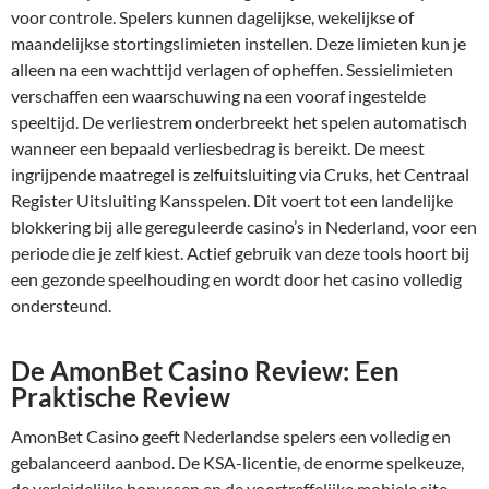
voor controle. Spelers kunnen dagelijkse, wekelijkse of
maandelijkse stortingslimieten instellen. Deze limieten kun je
alleen na een wachttijd verlagen of opheffen. Sessielimieten
verschaffen een waarschuwing na een vooraf ingestelde
speeltijd. De verliestrem onderbreekt het spelen automatisch
wanneer een bepaald verliesbedrag is bereikt. De meest
ingrijpende maatregel is zelfuitsluiting via Cruks, het Centraal
Register Uitsluiting Kansspelen. Dit voert tot een landelijke
blokkering bij alle gereguleerde casino’s in Nederland, voor een
periode die je zelf kiest. Actief gebruik van deze tools hoort bij
een gezonde speelhouding en wordt door het casino volledig
ondersteund.
De AmonBet Casino Review: Een
Praktische Review
AmonBet Casino geeft Nederlandse spelers een volledig en
gebalanceerd aanbod. De KSA-licentie, de enorme spelkeuze,
de verleidelijke bonussen en de voortreffelijke mobiele site