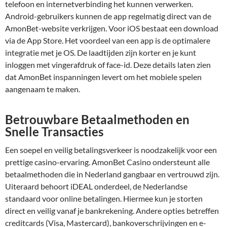
telefoon en internetverbinding het kunnen verwerken.
Android-gebruikers kunnen de app regelmatig direct van de
AmonBet-website verkrijgen. Voor iOS bestaat een download
via de App Store. Het voordeel van een app is de optimalere
integratie met je OS. De laadtijden zijn korter en je kunt
inloggen met vingerafdruk of face-id. Deze details laten zien
dat AmonBet inspanningen levert om het mobiele spelen
aangenaam te maken.
Betrouwbare Betaalmethoden en
Snelle Transacties
Een soepel en veilig betalingsverkeer is noodzakelijk voor een
prettige casino-ervaring. AmonBet Casino ondersteunt alle
betaalmethoden die in Nederland gangbaar en vertrouwd zijn.
Uiteraard behoort iDEAL onderdeel, de Nederlandse
standaard voor online betalingen. Hiermee kun je storten
direct en veilig vanaf je bankrekening. Andere opties betreffen
creditcards (Visa, Mastercard), bankoverschrijvingen en e-