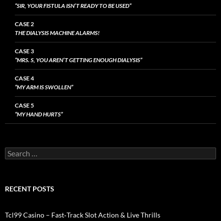
“SIR, YOUR FISTULA ISN’T READY TO BE USED”
CASE 2
THE DIALYSIS MACHINE ALARMS!
CASE 3
“MRS. S, YOU AREN’T GETTING ENOUGH DIALYSIS”
CASE 4
“MY ARM IS SWOLLEN”
CASE 5
“MY HAND HURTS”
Search
for:
RECENT POSTS
Tcl99 Casino – Fast‑Track Slot Action & Live Thrills