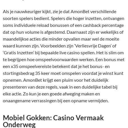
Als je nauwkeuriger kijkt, zie je dat AmonBet verschillende
soorten spelers bedient. Spelers die hoger inzetten, ontvangen
soms individuele reload bonussen of een cashback percentage
dat op hun volume is afgestemd. Daarnaast zijn er wekelijks of
maandelijkse acties die minder opvallen maar wel de moeite
waard kunnen zijn. Voorbeelden zijn ‘Verliesvrije Dagen’ of
‘Gratis Inzetten’ bij bepaalde live casino spellen. Het is slim om
te begrijpen hoe omspeelvoorwaarden werken. Een bonus met
een x35 omspeelvereiste betekent dat je het bonus- en
stortingsbedrag 35 keer moet omspelen voordat je winst kunt
opnemen. AmonBet krijgt een pluim voor het duidelijk
presenteren van deze regels, vaak in een duidelijke tabel bij
elke actie. Zo kun je een goede afweging maken en
onaangename verrassingen bij een opname vermijden.
Mobiel Gokken: Casino Vermaak
Onderweg