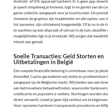
Android- of iOS-apparaat hanteert. Er is geen app-downlo
je opent simpelweg je browser, logt in en geniet van de c
game-collectie, aangepast voor je touchscreen. De prestat
vloeiend, de graphics zijn kraakhelder en alle opties, van 
tot opnames, zijn uitstekend toegankelijk. Of je nu in de tre
te wachten op een afspraak of uitrust in de tuin, dezelfde
mogelijkheden ligt in je broekzak. Wij zorgen dat kwalitei
inboet aan gemak.
Snelle Transacties: Geld Storten en
Uitbetalingen in België
Een soepele financiële beleving is onmisbaar voor je plezier
AmonBet Casino garanderen wij vlotte en probleemloze t
aangepast op de Belgische markt. Wij bieden aan een br
aan betrouwbare betaalmethoden, waaronder bankoversc
creditcards en populaire e-wallets. Stortingen worden d
direct verwerkt, zodat je geen tijd verliest om te beginnen
Voor opnames hanteren transparante procedures en billi