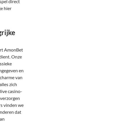
spel direct
je hier
rijke
eert AmonBet
dient. Onze
ssieke
rmgegeven en
e charme van
alles zich
ive casino-
e verzorgen
rs vinden we
anderen dat
van