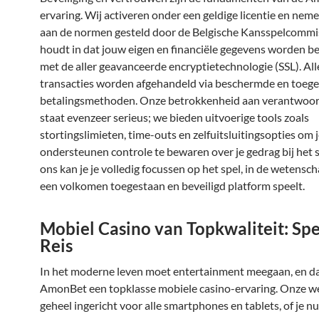
ervaring. Wij activeren onder een geldige licentie en neme
aan de normen gesteld door de Belgische Kansspelcommis
houdt in dat jouw eigen en financiële gegevens worden 
met de aller geavanceerde encryptietechnologie (SSL). Alle
transacties worden afgehandeld via beschermde en toeg
betalingsmethoden. Onze betrokkenheid aan verantwoor
staat evenzeer serieus; we bieden uitvoerige tools zoals
stortingslimieten, time-outs en zelfuitsluitingsopties om j
ondersteunen controle te bewaren over je gedrag bij het s
ons kan je je volledig focussen op het spel, in de wetensch
een volkomen toegestaan en beveiligd platform speelt.
Mobiel Casino van Topkwaliteit: Sp
Reis
In het moderne leven moet entertainment meegaan, en d
AmonBet een topklasse mobiele casino-ervaring. Onze we
geheel ingericht voor alle smartphones en tablets, of je n