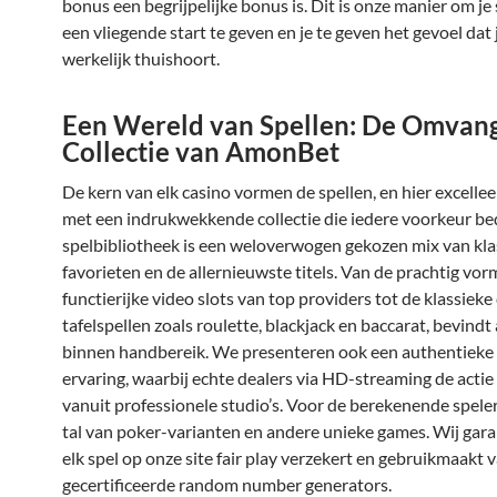
bonus een begrijpelijke bonus is. Dit is onze manier om je 
een vliegende start te geven en je te geven het gevoel dat 
werkelijk thuishoort.
Een Wereld van Spellen: De Omvang
Collectie van AmonBet
De kern van elk casino vormen de spellen, en hier excell
met een indrukwekkende collectie die iedere voorkeur be
spelbibliotheek is een weloverwogen gekozen mix van kla
favorieten en de allernieuwste titels. Van de prachtig vo
functierijke video slots van top providers tot de klassiek
tafelspellen zoals roulette, blackjack en baccarat, bevindt 
binnen handbereik. We presenteren ook een authentieke l
ervaring, waarbij echte dealers via HD-streaming de acti
vanuit professionele studio’s. Voor de berekenende spele
tal van poker-varianten en andere unieke games. Wij gar
elk spel op onze site fair play verzekert en gebruikmaakt 
gecertificeerde random number generators.