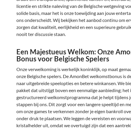
licentie en strikte naleving van de Belgische wetgeving v
solide basis, maar het is onze toewijding aan jouw entert
ons onderscheidt. Wij bekijken het aanbod continu om er
zorgen dat kwaliteit, eerlijkheid en een superieure gebrui
nooit ter discussie staan.
Een Majestueus Welkom: Onze Amo
Bonus voor Belgische Spelers
Onze verwelkoming is werkelijk koninklijk, op maat gema
onze Belgische spelers. De AmonBet welkomstbonus is de
naar uitgebreide speelopties en betere winkansen. We bi
pakket dat uitstijgt boven een eenmalige aanbieding; het 
gestructureerd welkomstprogramma dat je helpt tijdens j
stappen bij ons. Dit zorgt voor een langere speeltijd en 
om onze games te verkennen zonder je eigen bankroll ov
onder druk te plaatsen. We leggen de vereisten en voorwa
kristalhelder uit, omdat we overtuigd zijn dat een aantrek