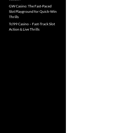
GW Casino: The Fast‑Paced
Slot Playground for Quick‑Win
Thrills
Tcl99 Casino – Fast‑Track Slot
Action & Live Thrills