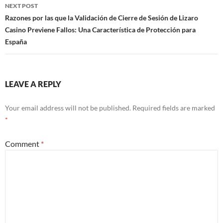
NEXT POST
Razones por las que la Validación de Cierre de Sesión de Lizaro
Casino Previene Fallos: Una Característica de Protección para
España
LEAVE A REPLY
Your email address will not be published.
Required fields are marked
*
Comment
*