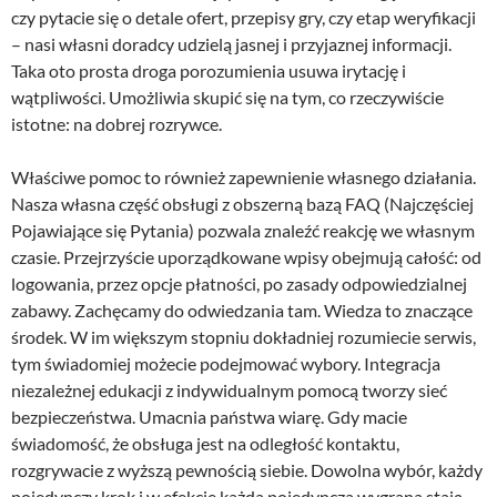
czy pytacie się o detale ofert, przepisy gry, czy etap weryfikacji
– nasi własni doradcy udzielą jasnej i przyjaznej informacji.
Taka oto prosta droga porozumienia usuwa irytację i
wątpliwości. Umożliwia skupić się na tym, co rzeczywiście
istotne: na dobrej rozrywce.
Właściwe pomoc to również zapewnienie własnego działania.
Nasza własna część obsługi z obszerną bazą FAQ (Najczęściej
Pojawiające się Pytania) pozwala znaleźć reakcję we własnym
czasie. Przejrzyście uporządkowane wpisy obejmują całość: od
logowania, przez opcje płatności, po zasady odpowiedzialnej
zabawy. Zachęcamy do odwiedzania tam. Wiedza to znaczące
środek. W im większym stopniu dokładniej rozumiecie serwis,
tym świadomiej możecie podejmować wybory. Integracja
niezależnej edukacji z indywidualnym pomocą tworzy sieć
bezpieczeństwa. Umacnia państwa wiarę. Gdy macie
świadomość, że obsługa jest na odległość kontaktu,
rozgrywacie z wyższą pewnością siebie. Dowolna wybór, każdy
pojedynczy krok i w efekcie każda pojedyncza wygrana stają