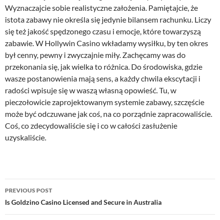
Wyznaczajcie sobie realistyczne założenia. Pamiętajcie, że
istota zabawy nie określa się jedynie bilansem rachunku. Liczy
się też jakość spędzonego czasu i emocje, które towarzyszą
zabawie. W Hollywin Casino wkładamy wysiłku, by ten okres
był cenny, pewny i zwyczajnie miły. Zachęcamy was do
przekonania się, jak wielka to różnica. Do środowiska, gdzie
wasze postanowienia mają sens, a każdy chwila ekscytacji i
radości wpisuje się w waszą własną opowieść. Tu, w
pieczołowicie zaprojektowanym systemie zabawy, szczęście
może być odczuwane jak coś, na co porządnie zapracowaliście.
Coś, co zdecydowaliście się i co w całości zasłużenie
uzyskaliście.
Post
PREVIOUS POST
navigation
Is Goldzino Casino Licensed and Secure in Australia