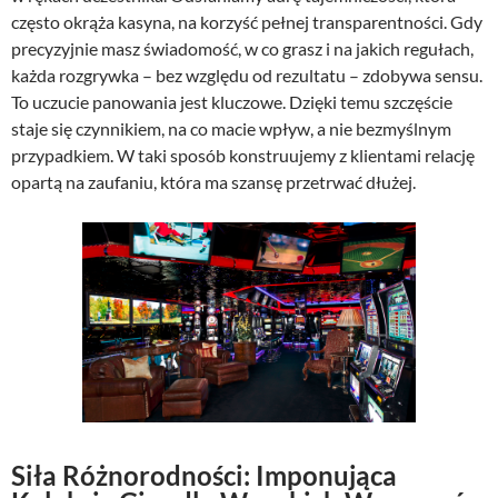
często okrąża kasyna, na korzyść pełnej transparentności. Gdy
precyzyjnie masz świadomość, w co grasz i na jakich regułach,
każda rozgrywka – bez względu od rezultatu – zdobywa sensu.
To uczucie panowania jest kluczowe. Dzięki temu szczęście
staje się czynnikiem, na co macie wpływ, a nie bezmyślnym
przypadkiem. W taki sposób konstruujemy z klientami relację
opartą na zaufaniu, która ma szansę przetrwać dłużej.
Siła Różnorodności: Imponująca