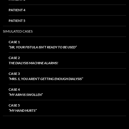
PATIENT 4
PATIENT 5
SIMULATED CASES
CASE 1
“SIR, YOUR FISTULA ISN’T READY TO BE USED”
CASE 2
THE DIALYSIS MACHINE ALARMS!
CASE 3
“MRS. S, YOU AREN’T GETTING ENOUGH DIALYSIS”
CASE 4
“MY ARM IS SWOLLEN”
CASE 5
“MY HAND HURTS”