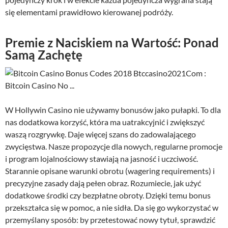
się elementami prawidłowo kierowanej podróży.
Premie z Naciskiem na Wartość: Ponad
Samą Zachętę
W Hollywin Casino nie używamy bonusów jako pułapki. To dla
nas dodatkowa korzyść, która ma uatrakcyjnić i zwiększyć
waszą rozgrywkę. Daje więcej szans do zadowalającego
zwycięstwa. Nasze propozycje dla nowych, regularne promocje
i program lojalnościowy stawiają na jasność i uczciwość.
Starannie opisane warunki obrotu (wagering requirements) i
precyzyjne zasady dają pełen obraz. Rozumiecie, jak użyć
dodatkowe środki czy bezpłatne obroty. Dzięki temu bonus
przekształca się w pomoc, a nie sidła. Da się go wykorzystać w
przemyślany sposób: by przetestować nowy tytuł, sprawdzić