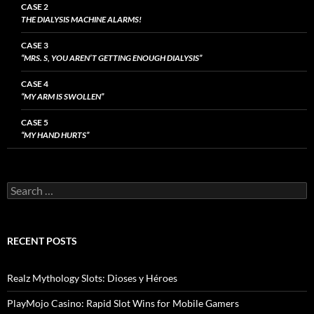
CASE 2
THE DIALYSIS MACHINE ALARMS!
CASE 3
“MRS. S, YOU AREN’T GETTING ENOUGH DIALYSIS”
CASE 4
“MY ARM IS SWOLLEN”
CASE 5
“MY HAND HURTS”
Search
for:
RECENT POSTS
Realz Mythology Slots: Dioses y Héroes
PlayMojo Casino: Rapid Slot Wins for Mobile Gamers