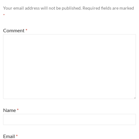
Your email address will not be published.
Required fields are marked
*
Comment
*
Name
*
Email
*