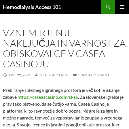
Skip
Search
Hemodialysis Access 101
to
PRIMAR
content
MENU
VZNEMIRJENJE
NAKLJUČJA IN VARNOST ZA
OBISKOVALCE V CASEA
CASINOJU
JUNE 22, 2026
SYSTEM ACCOUNT
LEAVE A COMMENT
Prebiranje spletnega igralnega prostora je več kot le iskanje
zabave
https://caseaacasino.com/sl-si/
. Za slovenske igralce je
prav tako bistveno, da se čutijo varne. Casea Casino je
platforma, ki to ravnotežje dobro pozna. Ne gre le za igre in
možne nagrade, temveč za vzpostavljanje zaupanja vrednega
okolja. S svojo licenco in jasnimi pogoji oblikuje prostor, kjer