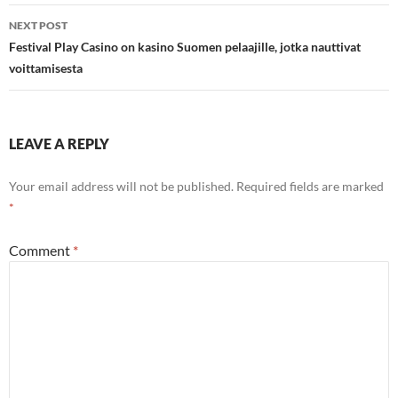
NEXT POST
Festival Play Casino on kasino Suomen pelaajille, jotka nauttivat
voittamisesta
LEAVE A REPLY
Your email address will not be published.
Required fields are marked
*
Comment
*