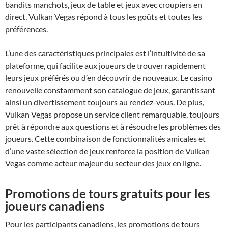
bandits manchots, jeux de table et jeux avec croupiers en
direct, Vulkan Vegas répond à tous les goûts et toutes les
préférences.
L’une des caractéristiques principales est l’intuitivité de sa
plateforme, qui facilite aux joueurs de trouver rapidement
leurs jeux préférés ou d’en découvrir de nouveaux. Le casino
renouvelle constamment son catalogue de jeux, garantissant
ainsi un divertissement toujours au rendez-vous. De plus,
Vulkan Vegas propose un service client remarquable, toujours
prêt à répondre aux questions et à résoudre les problèmes des
joueurs. Cette combinaison de fonctionnalités amicales et
d’une vaste sélection de jeux renforce la position de Vulkan
Vegas comme acteur majeur du secteur des jeux en ligne.
Promotions de tours gratuits pour les
joueurs canadiens
Pour les participants canadiens, les promotions de tours