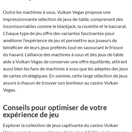
Outre les machines à sous, Vulkan Vegas propose une
impressionnante sélection de jeux de table, comprenant des
incontournables comme le blackjack, la roulette et le baccarat.
Chaque type de jeu offre des variantes fascinantes pour
améliorer l’expérience de jeu et permettre aux joueurs de
bénéficier de leurs jeux préférés tout en savourant le frisson
du hasard. L’alliance des machines à sous et des jeux de table
aide à Vulkan Vegas de conserver une offre équilibrée, attirant
aussi bien les fans de machines à sous que les adeptes des jeux
de cartes stratégiques. En somme, cette large sélection de jeux
assure à chacun de trouver son bonheur au casino Vulkan
Vegas.
Conseils pour optimiser de votre
expérience de jeu
Explorer la collection de jeux captivante du casino Vulkan