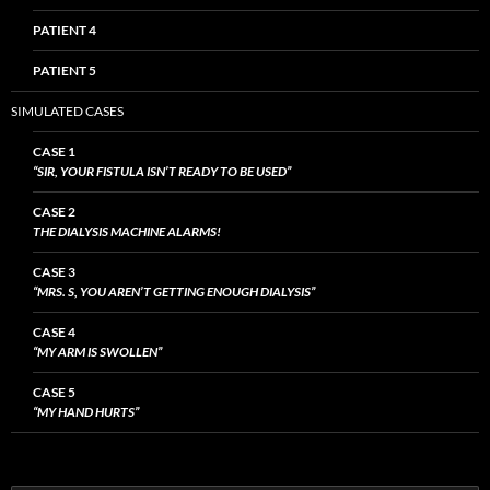
PATIENT 4
PATIENT 5
SIMULATED CASES
CASE 1
“SIR, YOUR FISTULA ISN’T READY TO BE USED”
CASE 2
THE DIALYSIS MACHINE ALARMS!
CASE 3
“MRS. S, YOU AREN’T GETTING ENOUGH DIALYSIS”
CASE 4
“MY ARM IS SWOLLEN”
CASE 5
“MY HAND HURTS”