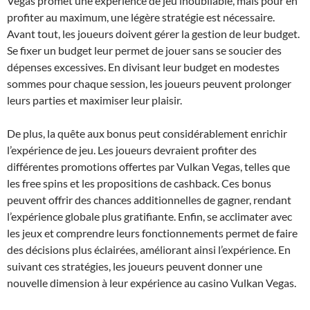
Vegas promet une expérience de jeu inoubliable, mais pour en
profiter au maximum, une légère stratégie est nécessaire.
Avant tout, les joueurs doivent gérer la gestion de leur budget.
Se fixer un budget leur permet de jouer sans se soucier des
dépenses excessives. En divisant leur budget en modestes
sommes pour chaque session, les joueurs peuvent prolonger
leurs parties et maximiser leur plaisir.
De plus, la quête aux bonus peut considérablement enrichir
l’expérience de jeu. Les joueurs devraient profiter des
différentes promotions offertes par Vulkan Vegas, telles que
les free spins et les propositions de cashback. Ces bonus
peuvent offrir des chances additionnelles de gagner, rendant
l’expérience globale plus gratifiante. Enfin, se acclimater avec
les jeux et comprendre leurs fonctionnements permet de faire
des décisions plus éclairées, améliorant ainsi l’expérience. En
suivant ces stratégies, les joueurs peuvent donner une
nouvelle dimension à leur expérience au casino Vulkan Vegas.