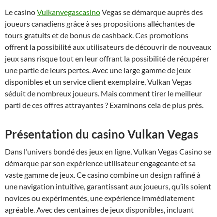
Le casino
Vulkanvegascasino
Vegas se démarque auprès des
joueurs canadiens grâce à ses propositions alléchantes de
tours gratuits et de bonus de cashback. Ces promotions
offrent la possibilité aux utilisateurs de découvrir de nouveaux
jeux sans risque tout en leur offrant la possibilité de récupérer
une partie de leurs pertes. Avec une large gamme de jeux
disponibles et un service client exemplaire, Vulkan Vegas
séduit de nombreux joueurs. Mais comment tirer le meilleur
parti de ces offres attrayantes ? Examinons cela de plus près.
Présentation du casino Vulkan Vegas
Dans l’univers bondé des jeux en ligne, Vulkan Vegas Casino se
démarque par son expérience utilisateur engageante et sa
vaste gamme de jeux. Ce casino combine un design raffiné à
une navigation intuitive, garantissant aux joueurs, qu’ils soient
novices ou expérimentés, une expérience immédiatement
agréable. Avec des centaines de jeux disponibles, incluant