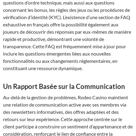
questions d’ordre technique, mais aussi aux questions
concernant les bonus, les règles des jeux ou les procédures de
vérification d’identité (KYC). L’existence d’une section de FAQ
exhaustive en français offre la possibilité également aux
joueurs de découvrir des réponses par eux-mêmes de manière
rapide et productive, démontrant une volonté de
transparence. Cette FAQ est fréquemment mise à jour pour
inclure les questions émergentes liées aux nouvelles
fonctionnalités ou aux changements réglementaires, en
constituant une ressource dynamique.
Un Rapport Basée sur la Communication
Au-delà de la gestion de problèmes, Rodeo Casino maintient
une relation de communication active avec ses membres via
des newsletters informatives, des offres adaptées et des
retours sur leur expérience. Cette approche centrée sur le
client participe à construire un sentiment d’appartenance et de
considération, renforçant le lien de confiance entre la