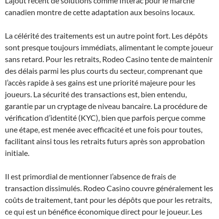
L’ajout récent de solutions comme Interac pour le marché
canadien montre de cette adaptation aux besoins locaux.
La célérité des traitements est un autre point fort. Les dépôts
sont presque toujours immédiats, alimentant le compte joueur
sans retard. Pour les retraits, Rodeo Casino tente de maintenir
des délais parmi les plus courts du secteur, comprenant que
l’accès rapide à ses gains est une priorité majeure pour les
joueurs. La sécurité des transactions est, bien entendu,
garantie par un cryptage de niveau bancaire. La procédure de
vérification d’identité (KYC), bien que parfois perçue comme
une étape, est menée avec efficacité et une fois pour toutes,
facilitant ainsi tous les retraits futurs après son approbation
initiale.
Il est primordial de mentionner l’absence de frais de
transaction dissimulés. Rodeo Casino couvre généralement les
coûts de traitement, tant pour les dépôts que pour les retraits,
ce qui est un bénéfice économique direct pour le joueur. Les