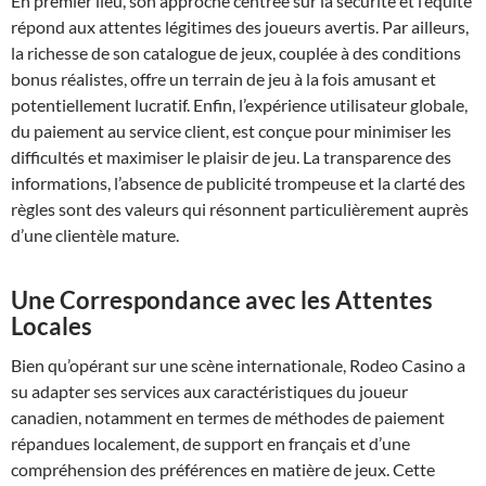
En premier lieu, son approche centrée sur la sécurité et l’équité
répond aux attentes légitimes des joueurs avertis. Par ailleurs,
la richesse de son catalogue de jeux, couplée à des conditions
bonus réalistes, offre un terrain de jeu à la fois amusant et
potentiellement lucratif. Enfin, l’expérience utilisateur globale,
du paiement au service client, est conçue pour minimiser les
difficultés et maximiser le plaisir de jeu. La transparence des
informations, l’absence de publicité trompeuse et la clarté des
règles sont des valeurs qui résonnent particulièrement auprès
d’une clientèle mature.
Une Correspondance avec les Attentes
Locales
Bien qu’opérant sur une scène internationale, Rodeo Casino a
su adapter ses services aux caractéristiques du joueur
canadien, notamment en termes de méthodes de paiement
répandues localement, de support en français et d’une
compréhension des préférences en matière de jeux. Cette