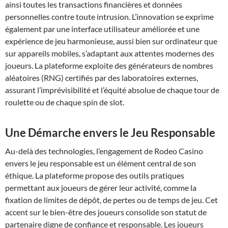
ainsi toutes les transactions financières et données
personnelles contre toute intrusion. L’innovation se exprime
également par une interface utilisateur améliorée et une
expérience de jeu harmonieuse, aussi bien sur ordinateur que
sur appareils mobiles, s’adaptant aux attentes modernes des
joueurs. La plateforme exploite des générateurs de nombres
aléatoires (RNG) certifiés par des laboratoires externes,
assurant l’imprévisibilité et l’équité absolue de chaque tour de
roulette ou de chaque spin de slot.
Une Démarche envers le Jeu Responsable
Au-delà des technologies, l’engagement de Rodeo Casino
envers le jeu responsable est un élément central de son
éthique. La plateforme propose des outils pratiques
permettant aux joueurs de gérer leur activité, comme la
fixation de limites de dépôt, de pertes ou de temps de jeu. Cet
accent sur le bien-être des joueurs consolide son statut de
partenaire digne de confiance et responsable. Les joueurs