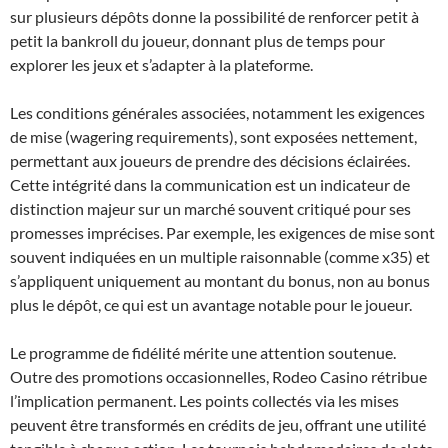
sur plusieurs dépôts donne la possibilité de renforcer petit à
petit la bankroll du joueur, donnant plus de temps pour
explorer les jeux et s’adapter à la plateforme.
Les conditions générales associées, notamment les exigences
de mise (wagering requirements), sont exposées nettement,
permettant aux joueurs de prendre des décisions éclairées.
Cette intégrité dans la communication est un indicateur de
distinction majeur sur un marché souvent critiqué pour ses
promesses imprécises. Par exemple, les exigences de mise sont
souvent indiquées en un multiple raisonnable (comme x35) et
s’appliquent uniquement au montant du bonus, non au bonus
plus le dépôt, ce qui est un avantage notable pour le joueur.
Le programme de fidélité mérite une attention soutenue.
Outre des promotions occasionnelles, Rodeo Casino rétribue
l’implication permanent. Les points collectés via les mises
peuvent être transformés en crédits de jeu, offrant une utilité