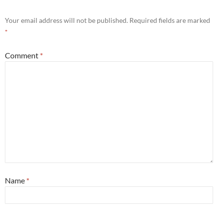
Your email address will not be published.
Required fields are marked
*
Comment
*
Name
*