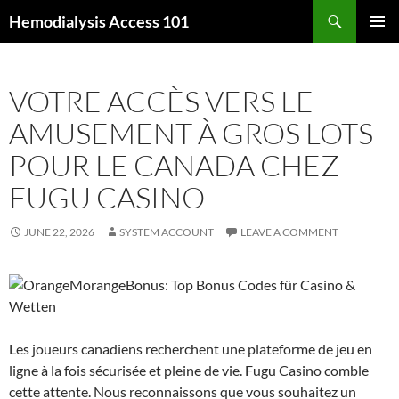
Skip
Search
Hemodialysis Access 101
to
PRIMAR
content
MENU
VOTRE ACCÈS VERS LE
AMUSEMENT À GROS LOTS
POUR LE CANADA CHEZ
FUGU CASINO
JUNE 22, 2026
SYSTEM ACCOUNT
LEAVE A COMMENT
Les joueurs canadiens recherchent une plateforme de jeu en
ligne à la fois sécurisée et pleine de vie. Fugu Casino comble
cette attente. Nous reconnaissons que vous souhaitez un