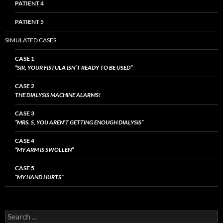
PATIENT 4
PATIENT 5
SIMULATED CASES
CASE 1
“SIR, YOUR FISTULA ISN’T READY TO BE USED”
CASE 2
THE DIALYSIS MACHINE ALARMS!
CASE 3
“MRS. S, YOU AREN’T GETTING ENOUGH DIALYSIS”
CASE 4
“MY ARM IS SWOLLEN”
CASE 5
“MY HAND HURTS”
Search