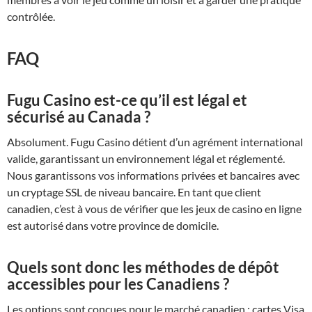
contrôlée.
FAQ
Fugu Casino est-ce qu’il est légal et
sécurisé au Canada ?
Absolument. Fugu Casino détient d’un agrément international
valide, garantissant un environnement légal et réglementé.
Nous garantissons vos informations privées et bancaires avec
un cryptage SSL de niveau bancaire. En tant que client
canadien, c’est à vous de vérifier que les jeux de casino en ligne
est autorisé dans votre province de domicile.
Quels sont donc les méthodes de dépôt
accessibles pour les Canadiens ?
Les options sont conçues pour le marché canadien : cartes Visa