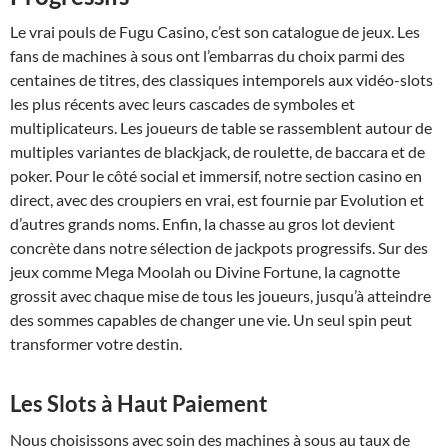
Le vrai pouls de Fugu Casino, c’est son catalogue de jeux. Les
fans de machines à sous ont l’embarras du choix parmi des
centaines de titres, des classiques intemporels aux vidéo-slots
les plus récents avec leurs cascades de symboles et
multiplicateurs. Les joueurs de table se rassemblent autour de
multiples variantes de blackjack, de roulette, de baccara et de
poker. Pour le côté social et immersif, notre section casino en
direct, avec des croupiers en vrai, est fournie par Evolution et
d’autres grands noms. Enfin, la chasse au gros lot devient
concrète dans notre sélection de jackpots progressifs. Sur des
jeux comme Mega Moolah ou Divine Fortune, la cagnotte
grossit avec chaque mise de tous les joueurs, jusqu’à atteindre
des sommes capables de changer une vie. Un seul spin peut
transformer votre destin.
Les Slots à Haut Paiement
Nous choisissons avec soin des machines à sous au taux de