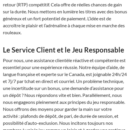
retour (RTP) compétitif. Cela offre de réelles chances de gain
sur la durée. Nous mettons en lumière les titres avec des bonus
généreux et un fort potentiel de paiement. L’idée est de
accroître le plaisir et l’adrénaline à chaque mise en marche des
rouleaux.
Le Service Client et le Jeu Responsable
Pour nous, une assistance clientèle réactive et compétente est
essentiel pour une expérience réussie. Notre équipe d’aide, de
langue française et experte sur le Canada, est joignable 24h/24
et 7j/7 par tchat en direct et courriel. Un problème technique,
une incertitude sur un bonus, une demande d’assistance pour
un dépôt ? Nous répondons vite et bien. Parallèlement, nous
nous engageons pleinement aux principes du jeu responsable.
Nous offrons des moyens pour garder la main sur votre
activité : plafonds de dépôt, de pari, de durée de session, et
possibilité d’auto-exclusion. Nous incitons toujours nos
membres à voir le jeu comme un loisir et à garder une pratique