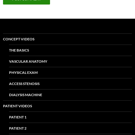
CONCEPT VIDEOS
THE BASICS
VASCULAR ANATOMY
PHYSICAL EXAM
ACCESS STENOSIS
DIALYSIS MACHINE
PATIENT VIDEOS
PATIENT 1
PATIENT 2