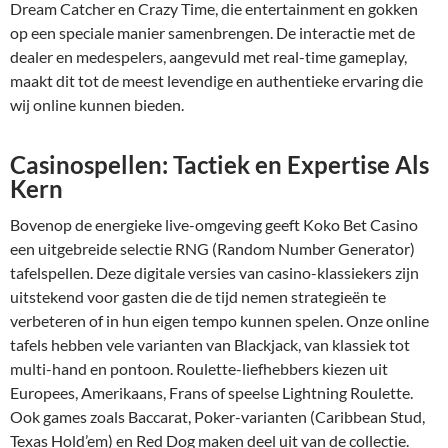
Dream Catcher en Crazy Time, die entertainment en gokken
op een speciale manier samenbrengen. De interactie met de
dealer en medespelers, aangevuld met real-time gameplay,
maakt dit tot de meest levendige en authentieke ervaring die
wij online kunnen bieden.
Casinospellen: Tactiek en Expertise Als
Kern
Bovenop de energieke live-omgeving geeft Koko Bet Casino
een uitgebreide selectie RNG (Random Number Generator)
tafelspellen. Deze digitale versies van casino-klassiekers zijn
uitstekend voor gasten die de tijd nemen strategieën te
verbeteren of in hun eigen tempo kunnen spelen. Onze online
tafels hebben vele varianten van Blackjack, van klassiek tot
multi-hand en pontoon. Roulette-liefhebbers kiezen uit
Europees, Amerikaans, Frans of speelse Lightning Roulette.
Ook games zoals Baccarat, Poker-varianten (Caribbean Stud,
Texas Hold’em) en Red Dog maken deel uit van de collectie.