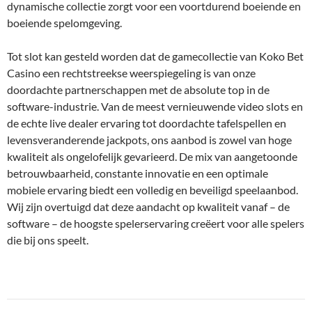
dynamische collectie zorgt voor een voortdurend boeiende en
boeiende spelomgeving.
Tot slot kan gesteld worden dat de gamecollectie van Koko Bet
Casino een rechtstreekse weerspiegeling is van onze
doordachte partnerschappen met de absolute top in de
software-industrie. Van de meest vernieuwende video slots en
de echte live dealer ervaring tot doordachte tafelspellen en
levensveranderende jackpots, ons aanbod is zowel van hoge
kwaliteit als ongelofelijk gevarieerd. De mix van aangetoonde
betrouwbaarheid, constante innovatie en een optimale
mobiele ervaring biedt een volledig en beveiligd speelaanbod.
Wij zijn overtuigd dat deze aandacht op kwaliteit vanaf – de
software – de hoogste spelerservaring creëert voor alle spelers
die bij ons speelt.
Post