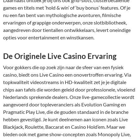
Daarnaast ontdek je bij ons ook grid-slots, clusterbetalende
games en titels met ‘hold & win’ of ‘buy bonus’ features. Of je
nu een fan bent van mythologische avonturen, filmische
ervaringen of grappige onderwerpen, onze slotbibliotheek,
aangedreven door tientallen ontwikkelaars, levert oneindige
opties voor entertainment en winstkansen.
De Originele Live Casino Ervaring
Voor gokkers die op zoek zijn naar de sfeer van een fysiek
casino, biedt ons Live Casino een onovertroffen ervaring. Via
topkwaliteit videostreams in HD-kwaliteit zet je je digitale
chips aan tafels die worden geleid door professionele, vloeiend
Nederlands sprekende dealers. Onze live-gamecollectie wordt
aangevoerd door topleveranciers als Evolution Gaming en
Pragmatic Play Live, die de gouden standaard in de branche
hebben gevestigd. Je kunt deelnemen aan iconen zoals Live
Blackjack, Roulette, Baccarat en Casino Hold’em. Maar we
bieden ook met game show-concepten zoals Monopoly Live,