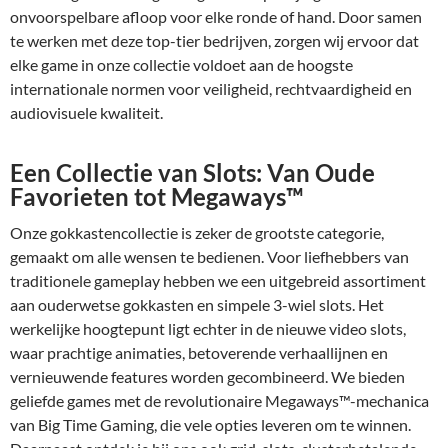
onvoorspelbare afloop voor elke ronde of hand. Door samen
te werken met deze top-tier bedrijven, zorgen wij ervoor dat
elke game in onze collectie voldoet aan de hoogste
internationale normen voor veiligheid, rechtvaardigheid en
audiovisuele kwaliteit.
Een Collectie van Slots: Van Oude
Favorieten tot Megaways™
Onze gokkastencollectie is zeker de grootste categorie,
gemaakt om alle wensen te bedienen. Voor liefhebbers van
traditionele gameplay hebben we een uitgebreid assortiment
aan ouderwetse gokkasten en simpele 3-wiel slots. Het
werkelijke hoogtepunt ligt echter in de nieuwe video slots,
waar prachtige animaties, betoverende verhaallijnen en
vernieuwende features worden gecombineerd. We bieden
geliefde games met de revolutionaire Megaways™-mechanica
van Big Time Gaming, die vele opties leveren om te winnen.