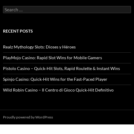
Search
for:
RECENT POSTS
Realz Mythology Slots: Dioses y Héroes
PlayMojo Casino: Rapid Slot Wins for Mobile Gamers
Pistolo Casino – Quick‑Hit Slots, Rapid Roulette & Instant Wins
Spinjo Casino: Quick‑Hit Wins for the Fast‑Paced Player
Wild Robin Casino – Il Centro di Gioco Quick‑Hit Definitivo
Proudly powered by WordPress