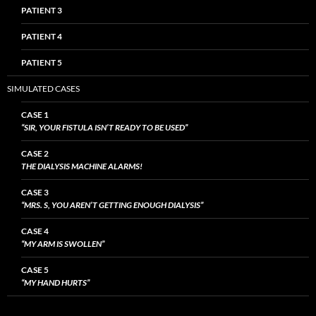
PATIENT 3
PATIENT 4
PATIENT 5
SIMULATED CASES
CASE 1
“SIR, YOUR FISTULA ISN’T READY TO BE USED”
CASE 2
THE DIALYSIS MACHINE ALARMS!
CASE 3
“MRS. S, YOU AREN’T GETTING ENOUGH DIALYSIS”
CASE 4
“MY ARM IS SWOLLEN”
CASE 5
“MY HAND HURTS”