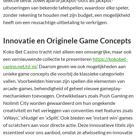
selectie bevat zowel aparte jackpot-slots als jackpot-
uitvoeringen van bekende tafelspellen, waardoor elke speler,
zonder rekening te houden met zijn budget, een mogelijkheid
heeft om een reusachtige uitbetaling te verkrijgen.
Innovatie en Originele Game Concepts
Koko Bet Casino tracht niet alleen een omvangrijke, maar ook
een vernieuwende collectie te presenteren
https://kokobet-
casino.net/nl-nl/
. Daarom geven we ook mogelijkheden aan
unieke game concepts die voorbij de klassieke categorieën
vallen. Voorbeelden hiervan zijn spellen die elementen van
arcade-games, behendigheid of geheel nieuwe gameplay-
mechanieken toevoegen. Ontwikkelaars zoals Push Gaming en
Nolimit City worden gewaardeerd om hun ongekende
creativiteit en het verleggen van conventies met features zoals
‘xWays’, ‘xNudge’ en ‘xSplit’. Ook bieden we ‘instant win’-games
of scratchers aan voor directe actie. Deze innovatieve titels zijn
essentieel voor ons aanbod, omdat ze afwisseling en innovatie