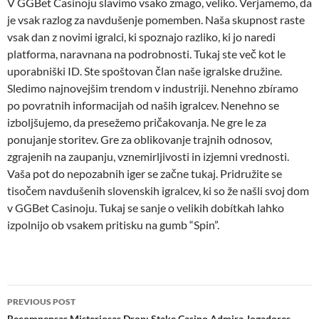
V GGBet Casinoju slavimo vsako zmago, veliko. Verjamemo, da
je vsak razlog za navdušenje pomemben. Naša skupnost raste
vsak dan z novimi igralci, ki spoznajo razliko, ki jo naredi
platforma, naravnana na podrobnosti. Tukaj ste več kot le
uporabniški ID. Ste spoštovan član naše igralske družine.
Sledimo najnovejšim trendom v industriji. Nenehno zbíramo
po povratnih informacijah od naših igralcev. Nenehno se
izboljšujemo, da presežemo pričakovanja. Ne gre le za
ponujanje storitev. Gre za oblikovanje trajnih odnosov,
zgrajenih na zaupanju, vznemirljivosti in izjemni vrednosti.
Vaša pot do nepozabnih iger se začne tukaj. Pridružite se
tisočem navdušenih slovenskih igralcev, ki so že našli svoj dom
v GGBet Casinoju. Tukaj se sanje o velikih dobítkah lahko
izpolnijo ob vsakem pritisku na gumb “Spin”.
Post
PREVIOUS POST
Recompensas Misteriosas Drop: Stake Casino Admira Jogadores