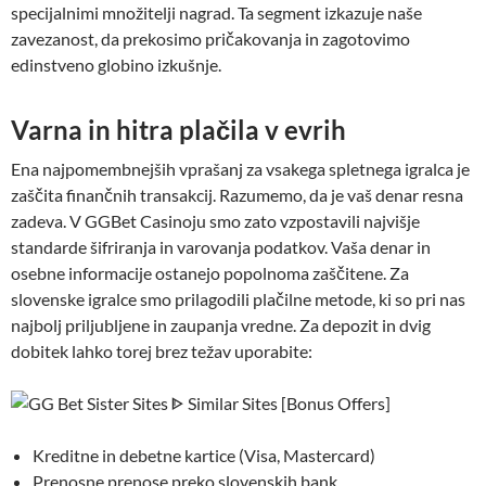
specijalnimi množitelji nagrad. Ta segment izkazuje naše
zavezanost, da prekosimo pričakovanja in zagotovimo
edinstveno globino izkušnje.
Varna in hitra plačila v evrih
Ena najpomembnejših vprašanj za vsakega spletnega igralca je
zaščita finančnih transakcij. Razumemo, da je vaš denar resna
zadeva. V GGBet Casinoju smo zato vzpostavili najvišje
standarde šifriranja in varovanja podatkov. Vaša denar in
osebne informacije ostanejo popolnoma zaščitene. Za
slovenske igralce smo prilagodili plačilne metode, ki so pri nas
najbolj priljubljene in zaupanja vredne. Za depozit in dvig
dobitek lahko torej brez težav uporabite:
Kreditne in debetne kartice (Visa, Mastercard)
Prenosne prenose preko slovenskih bank