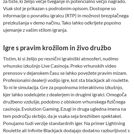
za tiste, ki želijo večje tveganje in potencialno večjo nagrado.
Vsak slot je prikazan s podrobnim opisom. Dostopne so
informacije o povratku igralcu (RTP) in možnost brezplačnega
preizkušanja v demo načinu. Tako lahko odkrijete popolno
ujemanje z vašim stilom igranja.
Igre s pravim krožilom in živo družbo
Tistim, ki si želijo po resnični igralniški atmosferi, nudimo
vrhunsko izkušnjo Live Casinoja. Preko vrhunskih video
prenosov v dejanskem času se lahko povežete pravim mizam.
Profesionalni dealerji vodijo igre, kot sta blackjack ali roulette.
To ni le simulacija. Gre za popolnoma interaktivno izkušnjo,
kjer lahko sodelujete z dealerjem in drugimi igralci. Omogoča
družbeno vzdušje, podobno z obiskom vrhunskega fizičnega
casinoja. Evolution Gaming, Ezugi in druga ugledna imena na
tem področju skrbijo, da je vsaka seja brezhiben spektakel.
Ponujamo tudi verzije standardnih iger. Na primer Lightning
Roulette ali Infinite Blackjack dodajajo dodatno razburljivost s