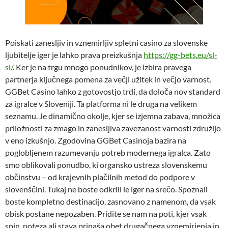
Poiskati zanesljiv in vznemirljiv spletni casino za slovenske
ljubitelje iger je lahko prava preizkušnja
https://gg-bets.eu/sl-
si/
. Ker je na trgu mnogo ponudnikov, je izbira pravega
partnerja ključnega pomena za večji užitek in večjo varnost.
GGBet Casino lahko z gotovostjo trdi, da določa nov standard
za igralce v Sloveniji. Ta platforma ni le druga na velikem
seznamu. Je dinamično okolje, kjer se izjemna zabava, množica
priložnosti za zmago in zanesljiva zavezanost varnosti združijo
v eno izkušnjo. Zgodovina GGBet Casinoja bazira na
poglobljenem razumevanju potreb modernega igralca. Zato
smo oblikovali ponudbo, ki organsko ustreza slovenskemu
občinstvu – od krajevnih plačilnih metod do podpore v
slovenščini. Tukaj ne boste odkrili le iger na srečo. Spoznali
boste kompletno destinacijo, zasnovano z namenom, da vsak
obisk postane nepozaben. Pridite se nam na poti, kjer vsak
spin, poteza ali stava prinaša obet drugačnega vznemirjenja in