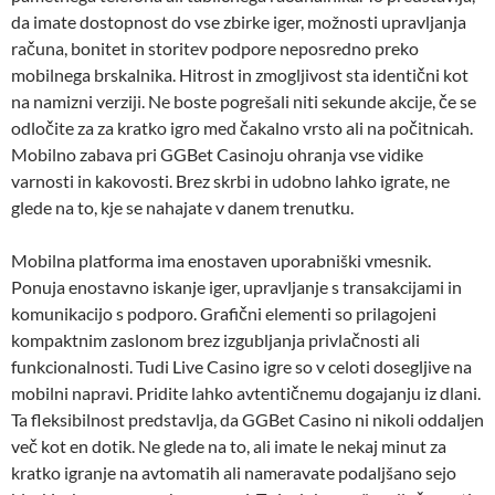
da imate dostopnost do vse zbirke iger, možnosti upravljanja
računa, bonitet in storitev podpore neposredno preko
mobilnega brskalnika. Hitrost in zmogljivost sta identični kot
na namizni verziji. Ne boste pogrešali niti sekunde akcije, če se
odločite za za kratko igro med čakalno vrsto ali na počitnicah.
Mobilno zabava pri GGBet Casinoju ohranja vse vidike
varnosti in kakovosti. Brez skrbi in udobno lahko igrate, ne
glede na to, kje se nahajate v danem trenutku.
Mobilna platforma ima enostaven uporabniški vmesnik.
Ponuja enostavno iskanje iger, upravljanje s transakcijami in
komunikacijo s podporo. Grafični elementi so prilagojeni
kompaktnim zaslonom brez izgubljanja privlačnosti ali
funkcionalnosti. Tudi Live Casino igre so v celoti dosegljive na
mobilni napravi. Pridite lahko avtentičnemu dogajanju iz dlani.
Ta fleksibilnost predstavlja, da GGBet Casino ni nikoli oddaljen
več kot en dotik. Ne glede na to, ali imate le nekaj minut za
kratko igranje na avtomatih ali nameravate podaljšano sejo