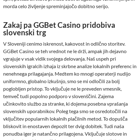
morda celo življenje spreminjajočo dobitno serijo.
Zakaj pa GGBet Casino pridobiva
slovenski trg
V Sloveniji cenimo iskrenost, kakovost in odlično storitev.
GGBet Casino se teh vrednot ne le drži, ampak jih dejavno
vgrajuje v vsak vidik svojega delovanja. Naš uspeh pri
slovenskih igralcih izhaja iz skrbne analize lokalnih preferenc in
nenehnega prilagajanja. Medtem ko mnogi operaterji nudijo
uniformno, globalno izkušnjo, smo se mi odločili za bolj
poglobljen pristop. To vključuje ne le preveden vmesnik,
temveč tudi popolno podporo v slovenščini. Zajema
učinkovito službo za stranke, ki dojema posebna vprašanja
slovenskih uporabnikov. Poleg tega smo se osredotočili na
vključitev popularnih lokalnih plačilnih metod. To dopušča
bliskovit in enostaven depozit ter dvig dobitek. Tudi naša
ponudba iger je natančno prilagojena. Vključuje slotove in