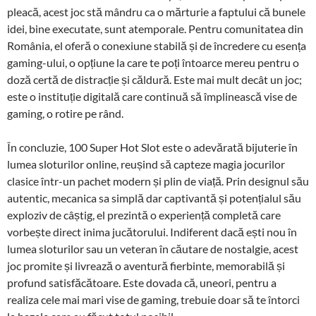
pleacă, acest joc stă mândru ca o mărturie a faptului că bunele
idei, bine executate, sunt atemporale. Pentru comunitatea din
România, el oferă o conexiune stabilă și de încredere cu esența
gaming-ului, o opțiune la care te poți întoarce mereu pentru o
doză certă de distracție și căldură. Este mai mult decât un joc;
este o instituție digitală care continuă să împlinească vise de
gaming, o rotire pe rând.
În concluzie, 100 Super Hot Slot este o adevărată bijuterie în
lumea sloturilor online, reușind să capteze magia jocurilor
clasice într-un pachet modern și plin de viață. Prin designul său
autentic, mecanica sa simplă dar captivantă și potențialul său
exploziv de câștig, el prezintă o experiență completă care
vorbește direct inima jucătorului. Indiferent dacă ești nou în
lumea sloturilor sau un veteran în căutare de nostalgie, acest
joc promite și livrează o aventură fierbinte, memorabilă și
profund satisfăcătoare. Este dovada că, uneori, pentru a
realiza cele mai mari vise de gaming, trebuie doar să te întorci