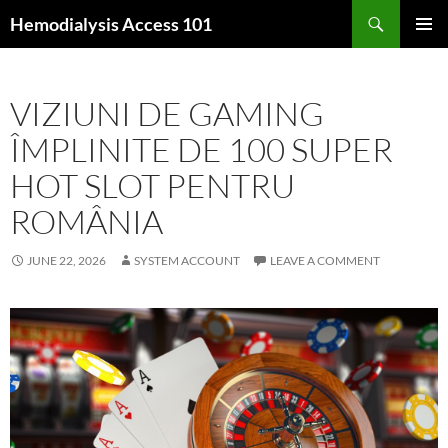
Skip
Search
Hemodialysis Access 101
to
PRIMAR
content
MENU
VIZIUNI DE GAMING
ÎMPLINITE DE 100 SUPER
HOT SLOT PENTRU
ROMÂNIA
JUNE 22, 2026
SYSTEM ACCOUNT
LEAVE A COMMENT