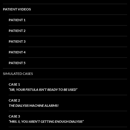
PATIENT VIDEOS
PATIENT 1
PATIENT 2
PATIENT 3
PATIENT 4
PATIENT 5
SIMULATED CASES
CASE 1
“SIR, YOUR FISTULA ISN’T READY TO BE USED”
CASE 2
THE DIALYSIS MACHINE ALARMS!
CASE 3
“MRS. S, YOU AREN’T GETTING ENOUGH DIALYSIS”