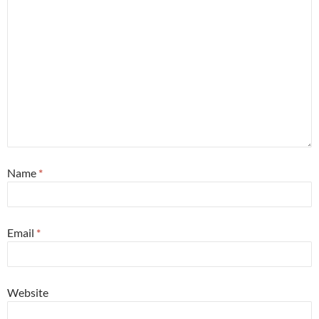
Name
*
Email
*
Website