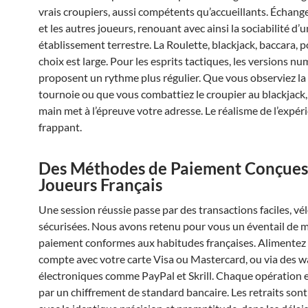
vrais croupiers, aussi compétents qu’accueillants. Échang
et les autres joueurs, renouant avec ainsi la sociabilité d’u
établissement terrestre. La Roulette, blackjack, baccara, po
choix est large. Pour les esprits tactiques, les versions n
proposent un rythme plus régulier. Que vous observiez la b
tournoie ou que vous combattiez le croupier au blackjack
main met à l’épreuve votre adresse. Le réalisme de l’expér
frappant.
Des Méthodes de Paiement Conçues
Joueurs Français
Une session réussie passe par des transactions faciles, vé
sécurisées. Nous avons retenu pour vous un éventail de 
paiement conformes aux habitudes françaises. Alimentez
compte avec votre carte Visa ou Mastercard, ou via des w
électroniques comme PayPal et Skrill. Chaque opération e
par un chiffrement de standard bancaire. Les retraits sont