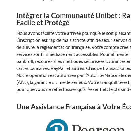
Intégrer la Communauté Unibet : Ra
Facile et Protégé
Nous avons facilité votre arrivée pour qu’elle soit plaisant
L’inscription est rapide mais stricte, afin de sécuriser vos
de suivre la réglementation française. Votre compte créé,
services sont immédiatement accessibles. Pour alimenter
bankroll, recourez à les méthodes sécurisées courantes en
cartes bancaires, PayPal, et autres. Chaque transaction est
Notre opération est autorisée par l’Autorité Nationale de
(ANJ), la garantie ultime de sérieux. Votre tranquillité est
pour que vous ne réfléchissiez qu’à l’essentiel : le plaisir de
Une Assistance Française à Votre Éc