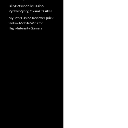
BillyBets Mobile Casino –
Rychlé Výhry, Okamžitá Akce
MyBet9 Casino Review: Quick
Slots & Mobile Wins for
High‑Intensity Gamers