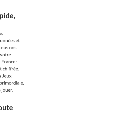
pide,
e.
 données et
 tous nos
 votre
 France :
 chiffrée.
s Jeux
 primordiale,
 jouer.
oute