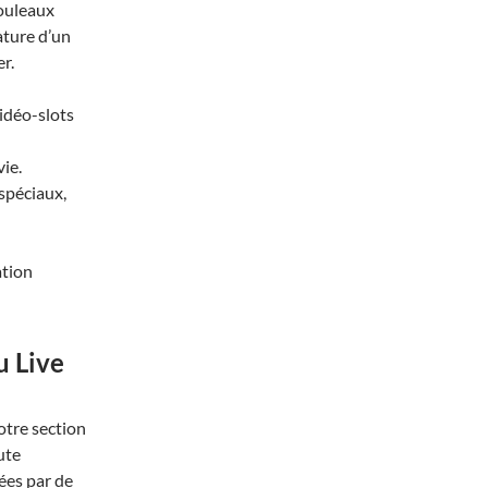
rouleaux
ature d’un
r.
vidéo-slots
ie.
 spéciaux,
ation
u Live
otre section
ute
ées par de