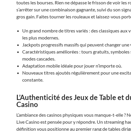
toutes les bourses. Rien ne dépasse le frisson de voir les 
s’arrêter sur une combinaison gagnante, suivi du son sign
gros gain. Faites tourner les rouleaux et laissez-vous porte
Un grand nombre de titres variés : des classiques aux 
les plus modernes.
Jackpots progressifs massifs qui peuvent changer une v
Caractéristiques améliorées : tours gratuits, symboles
modes cascades.
Adaptation mobile idéale pour jouer n’importe où.
Nouveaux titres ajoutés régulièrement pour une excit
constante.
L’Authenticité des Jeux de Table et d
Casino
L’ambiance des casinos physiques vous manque-t-elle ? N
Live Casino est pensée pour y répondre. Un streaming ha
définition vous positionne au premier rang de tables dirig