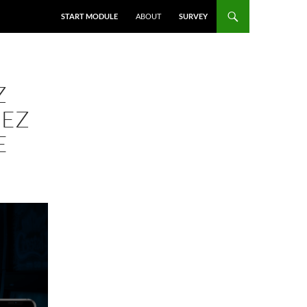
START MODULE
ABOUT
SURVEY
Z
NEZ
E