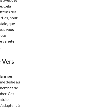
ns avec des
e. Cela
offrons des
rties, pour
otale, que
vous vous
vous
ne variété
.
e Vers
dans ses
ume dédié au
cherchez de
mber. Ces
atuits,
s’adaptent à