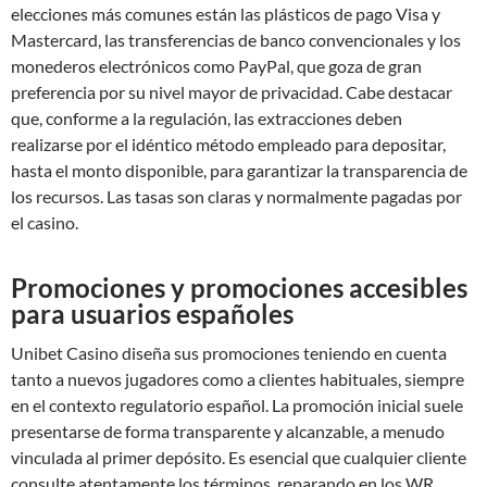
elecciones más comunes están las plásticos de pago Visa y
Mastercard, las transferencias de banco convencionales y los
monederos electrónicos como PayPal, que goza de gran
preferencia por su nivel mayor de privacidad. Cabe destacar
que, conforme a la regulación, las extracciones deben
realizarse por el idéntico método empleado para depositar,
hasta el monto disponible, para garantizar la transparencia de
los recursos. Las tasas son claras y normalmente pagadas por
el casino.
Promociones y promociones accesibles
para usuarios españoles
Unibet Casino diseña sus promociones teniendo en cuenta
tanto a nuevos jugadores como a clientes habituales, siempre
en el contexto regulatorio español. La promoción inicial suele
presentarse de forma transparente y alcanzable, a menudo
vinculada al primer depósito. Es esencial que cualquier cliente
consulte atentamente los términos, reparando en los WR