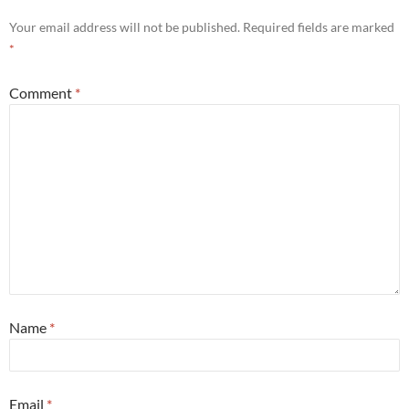
Your email address will not be published.
Required fields are marked
*
Comment
*
Name
*
Email
*