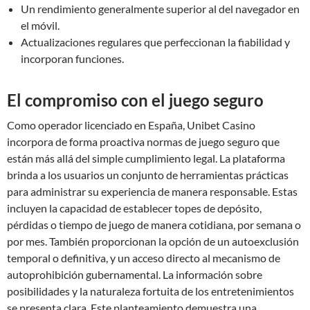
Un rendimiento generalmente superior al del navegador en
el móvil.
Actualizaciones regulares que perfeccionan la fiabilidad y
incorporan funciones.
El compromiso con el juego seguro
Como operador licenciado en España, Unibet Casino
incorpora de forma proactiva normas de juego seguro que
están más allá del simple cumplimiento legal. La plataforma
brinda a los usuarios un conjunto de herramientas prácticas
para administrar su experiencia de manera responsable. Estas
incluyen la capacidad de establecer topes de depósito,
pérdidas o tiempo de juego de manera cotidiana, por semana o
por mes. También proporcionan la opción de un autoexclusión
temporal o definitiva, y un acceso directo al mecanismo de
autoprohibición gubernamental. La información sobre
posibilidades y la naturaleza fortuita de los entretenimientos
se presenta clara. Este planteamiento demuestra una