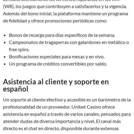
(WR), los juegos que contribuyen a satisfacerlos y la vigencia.
Además del bono inicial, la plataforma mantiene un programa
de fidelidad y ofrece promociones periódicas como:
Bonos de recarga para días específicos de la semana.
Campeonatos de tragaperras con galardones en metálico o
free spins.
Bonificaciones especiales para mesas y en vivo.
Un programa de créditos convertibles por saldo.
Asistencia al cliente y soporte en
español
Un soporte al cliente efectivo y accesible es un barómetro de la
profesionalidad de un proveedor. Unibet Casino ofrece
asistencia en español a través de varios canales, pensados para
atender dudas de diversa importancia y nivel. El canal más
directo es el chat en directo, disponible durante extensas