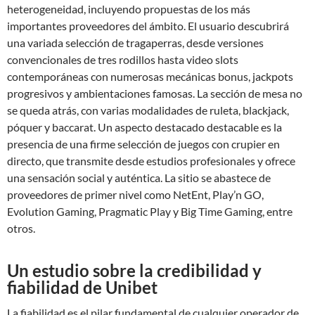
heterogeneidad, incluyendo propuestas de los más
importantes proveedores del ámbito. El usuario descubrirá
una variada selección de tragaperras, desde versiones
convencionales de tres rodillos hasta video slots
contemporáneas con numerosas mecánicas bonus, jackpots
progresivos y ambientaciones famosas. La sección de mesa no
se queda atrás, con varias modalidades de ruleta, blackjack,
póquer y baccarat. Un aspecto destacado destacable es la
presencia de una firme selección de juegos con crupier en
directo, que transmite desde estudios profesionales y ofrece
una sensación social y auténtica. La sitio se abastece de
proveedores de primer nivel como NetEnt, Play’n GO,
Evolution Gaming, Pragmatic Play y Big Time Gaming, entre
otros.
Un estudio sobre la credibilidad y
fiabilidad de Unibet
La fiabilidad es el pilar fundamental de cualquier operador de