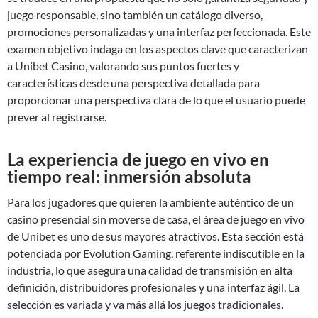
juego responsable, sino también un catálogo diverso,
promociones personalizadas y una interfaz perfeccionada. Este
examen objetivo indaga en los aspectos clave que caracterizan
a Unibet Casino, valorando sus puntos fuertes y
características desde una perspectiva detallada para
proporcionar una perspectiva clara de lo que el usuario puede
prever al registrarse.
La experiencia de juego en vivo en
tiempo real: inmersión absoluta
Para los jugadores que quieren la ambiente auténtico de un
casino presencial sin moverse de casa, el área de juego en vivo
de Unibet es uno de sus mayores atractivos. Esta sección está
potenciada por Evolution Gaming, referente indiscutible en la
industria, lo que asegura una calidad de transmisión en alta
definición, distribuidores profesionales y una interfaz ágil. La
selección es variada y va más allá los juegos tradicionales.