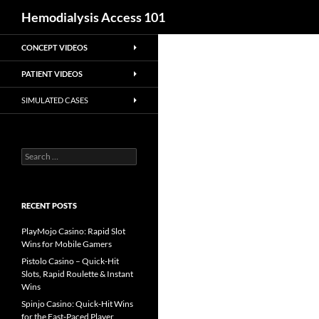
Search
Hemodialysis Access 101
Skip
CONCEPT VIDEOS
to
content
PATIENT VIDEOS
SIMULATED CASES
Search
for:
RECENT POSTS
PlayMojo Casino: Rapid Slot
Wins for Mobile Gamers
Pistolo Casino – Quick‑Hit
Slots, Rapid Roulette & Instant
Wins
Spinjo Casino: Quick‑Hit Wins
for the Fast‑Paced Player