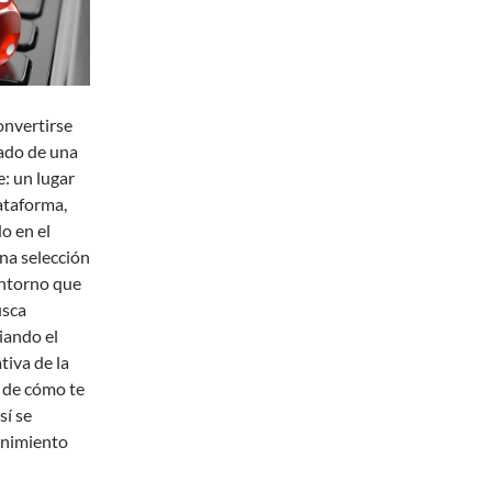
onvertirse
ado de una
e: un lugar
ataforma,
o en el
na selección
entorno que
usca
ciando el
iva de la
e de cómo te
sí se
enimiento