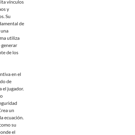
ita vínculos
mos y
os. Su
ndamental de
o una
ma utiliza
e generar
nte de los
tiva en el
ndo de
 el jugador.
go
seguridad
Crea un
la ecuación.
 como su
donde el