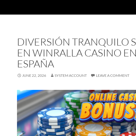
DIVERSIÓN TRANQUILO 
EN WINRALLA CASINO E
ESPAÑA
JUNE 22, 2026
SYSTEM ACCOUNT
LEAVE A COMMENT