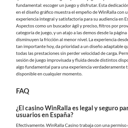
fundamental: escoger un juego y disfrutar. Esta dedicació
en el diseño gráfico muestra el empeño de WinRalla con 
experiencia integral y satisfactoria para su audiencia en 
Aspectos como un buscador ágil y preciso, filtros por pro
categoría de juego, y un atajo a las demos desde la página 
disminuyen la fricción al menor nivel. La experiencia desde
tan importante hoy, da prioridad a un diseño adaptable q
todas las prestaciones sin perder velocidad de carga. Per
sesión de juego improvisada y fluida desde distintos dispo
algo fundamental para una experiencia verdaderamente t
disponible en cualquier momento.
FAQ
¿El casino WinRalla es legal y seguro pa
usuarios en España?
Efectivamente. WinRalla Casino trabaja con una permiso o