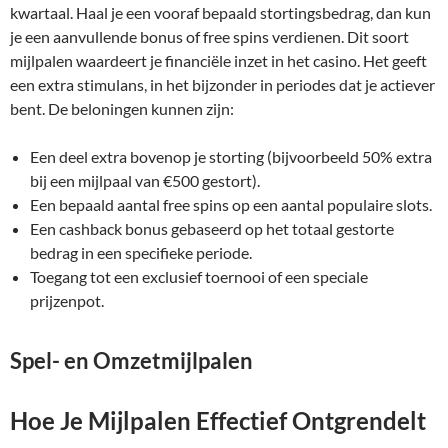
kwartaal. Haal je een vooraf bepaald stortingsbedrag, dan kun
je een aanvullende bonus of free spins verdienen. Dit soort
mijlpalen waardeert je financiële inzet in het casino. Het geeft
een extra stimulans, in het bijzonder in periodes dat je actiever
bent. De beloningen kunnen zijn:
Een deel extra bovenop je storting (bijvoorbeeld 50% extra
bij een mijlpaal van €500 gestort).
Een bepaald aantal free spins op een aantal populaire slots.
Een cashback bonus gebaseerd op het totaal gestorte
bedrag in een specifieke periode.
Toegang tot een exclusief toernooi of een speciale
prijzenpot.
Spel- en Omzetmijlpalen
Hoe Je Mijlpalen Effectief Ontgrendelt