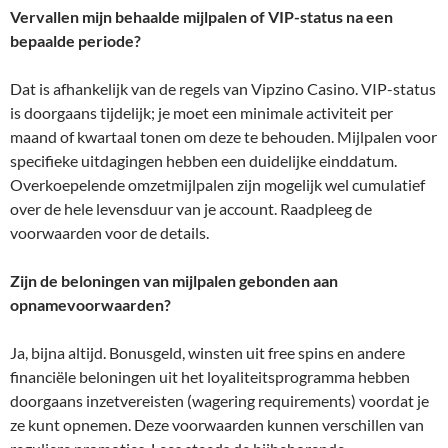
Vervallen mijn behaalde mijlpalen of VIP-status na een
bepaalde periode?
Dat is afhankelijk van de regels van Vipzino Casino. VIP-status
is doorgaans tijdelijk; je moet een minimale activiteit per
maand of kwartaal tonen om deze te behouden. Mijlpalen voor
specifieke uitdagingen hebben een duidelijke einddatum.
Overkoepelende omzetmijlpalen zijn mogelijk wel cumulatief
over de hele levensduur van je account. Raadpleeg de
voorwaarden voor de details.
Zijn de beloningen van mijlpalen gebonden aan
opnamevoorwaarden?
Ja, bijna altijd. Bonusgeld, winsten uit free spins en andere
financiële beloningen uit het loyaliteitsprogramma hebben
doorgaans inzetvereisten (wagering requirements) voordat je
ze kunt opnemen. Deze voorwaarden kunnen verschillen van