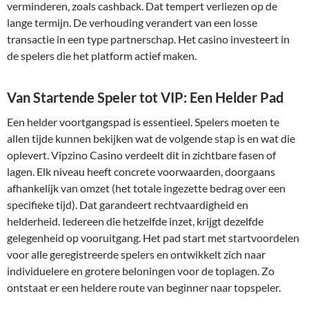
verminderen, zoals cashback. Dat tempert verliezen op de
lange termijn. De verhouding verandert van een losse
transactie in een type partnerschap. Het casino investeert in
de spelers die het platform actief maken.
Van Startende Speler tot VIP: Een Helder Pad
Een helder voortgangspad is essentieel. Spelers moeten te
allen tijde kunnen bekijken wat de volgende stap is en wat die
oplevert. Vipzino Casino verdeelt dit in zichtbare fasen of
lagen. Elk niveau heeft concrete voorwaarden, doorgaans
afhankelijk van omzet (het totale ingezette bedrag over een
specifieke tijd). Dat garandeert rechtvaardigheid en
helderheid. Iedereen die hetzelfde inzet, krijgt dezelfde
gelegenheid op vooruitgang. Het pad start met startvoordelen
voor alle geregistreerde spelers en ontwikkelt zich naar
individuelere en grotere beloningen voor de toplagen. Zo
ontstaat er een heldere route van beginner naar topspeler.