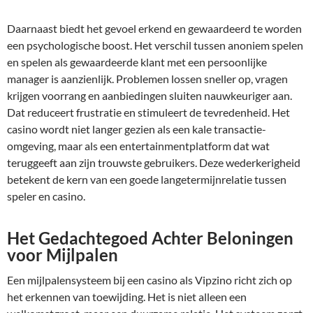
Daarnaast biedt het gevoel erkend en gewaardeerd te worden
een psychologische boost. Het verschil tussen anoniem spelen
en spelen als gewaardeerde klant met een persoonlijke
manager is aanzienlijk. Problemen lossen sneller op, vragen
krijgen voorrang en aanbiedingen sluiten nauwkeuriger aan.
Dat reduceert frustratie en stimuleert de tevredenheid. Het
casino wordt niet langer gezien als een kale transactie-
omgeving, maar als een entertainmentplatform dat wat
teruggeeft aan zijn trouwste gebruikers. Deze wederkerigheid
betekent de kern van een goede langetermijnrelatie tussen
speler en casino.
Het Gedachtegoed Achter Beloningen
voor Mijlpalen
Een mijlpalensysteem bij een casino als Vipzino richt zich op
het erkennen van toewijding. Het is niet alleen een