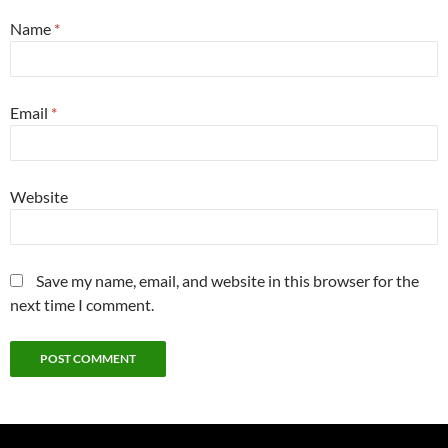
Name
*
Email
*
Website
Save my name, email, and website in this browser for the
next time I comment.