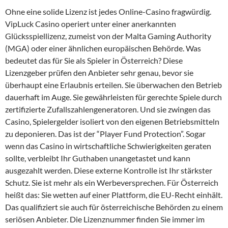
Ohne eine solide Lizenz ist jedes Online-Casino fragwürdig.
VipLuck Casino operiert unter einer anerkannten
Glücksspiellizenz, zumeist von der Malta Gaming Authority
(MGA) oder einer ähnlichen europäischen Behörde. Was
bedeutet das für Sie als Spieler in Österreich? Diese
Lizenzgeber prüfen den Anbieter sehr genau, bevor sie
überhaupt eine Erlaubnis erteilen. Sie überwachen den Betrieb
dauerhaft im Auge. Sie gewährleisten für gerechte Spiele durch
zertifizierte Zufallszahlengeneratoren. Und sie zwingen das
Casino, Spielergelder isoliert von den eigenen Betriebsmitteln
zu deponieren. Das ist der “Player Fund Protection”. Sogar
wenn das Casino in wirtschaftliche Schwierigkeiten geraten
sollte, verbleibt Ihr Guthaben unangetastet und kann
ausgezahlt werden. Diese externe Kontrolle ist Ihr stärkster
Schutz. Sie ist mehr als ein Werbeversprechen. Für Österreich
heißt das: Sie wetten auf einer Plattform, die EU-Recht einhält.
Das qualifiziert sie auch für österreichische Behörden zu einem
seriösen Anbieter. Die Lizenznummer finden Sie immer im