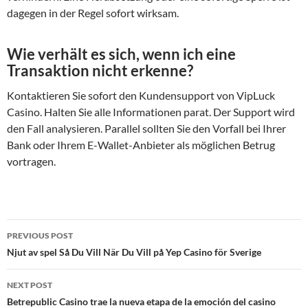
dagegen in der Regel sofort wirksam.
Wie verhält es sich, wenn ich eine
Transaktion nicht erkenne?
Kontaktieren Sie sofort den Kundensupport von VipLuck
Casino. Halten Sie alle Informationen parat. Der Support wird
den Fall analysieren. Parallel sollten Sie den Vorfall bei Ihrer
Bank oder Ihrem E-Wallet-Anbieter als möglichen Betrug
vortragen.
Post
PREVIOUS POST
navigation
Njut av spel Så Du Vill När Du Vill på Yep Casino för Sverige
NEXT POST
Betrepublic Casino trae la nueva etapa de la emoción del casino