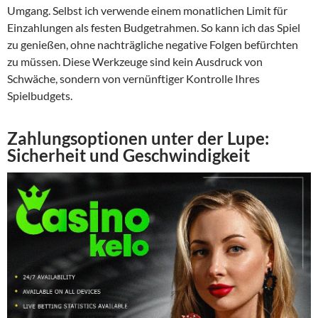
Umgang. Selbst ich verwende einem monatlichen Limit für
Einzahlungen als festen Budgetrahmen. So kann ich das Spiel
zu genießen, ohne nachträgliche negative Folgen befürchten
zu müssen. Diese Werkzeuge sind kein Ausdruck von
Schwäche, sondern von vernünftiger Kontrolle Ihres
Spielbudgets.
Zahlungsoptionen unter der Lupe:
Sicherheit und Geschwindigkeit