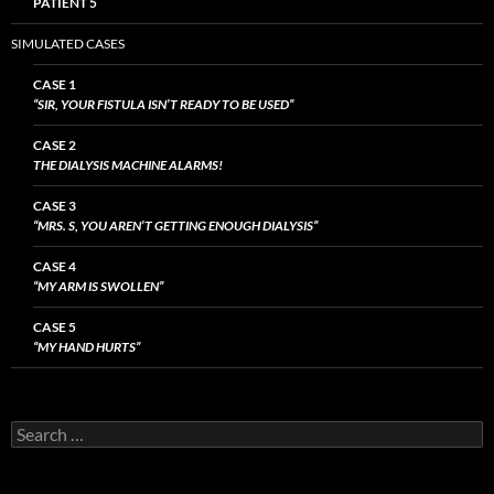
PATIENT 5
SIMULATED CASES
CASE 1
“SIR, YOUR FISTULA ISN’T READY TO BE USED”
CASE 2
THE DIALYSIS MACHINE ALARMS!
CASE 3
“MRS. S, YOU AREN’T GETTING ENOUGH DIALYSIS”
CASE 4
“MY ARM IS SWOLLEN”
CASE 5
“MY HAND HURTS”
Search
for: