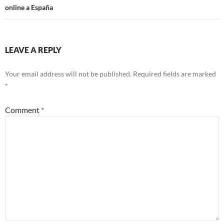
online a España
LEAVE A REPLY
Your email address will not be published.
Required fields are marked
*
Comment
*