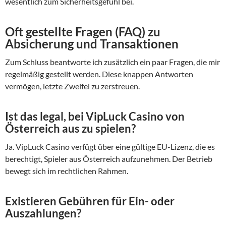
wesentlich zum Sicherheitsgefühl bei.
Oft gestellte Fragen (FAQ) zu
Absicherung und Transaktionen
Zum Schluss beantworte ich zusätzlich ein paar Fragen, die mir
regelmäßig gestellt werden. Diese knappen Antworten
vermögen, letzte Zweifel zu zerstreuen.
Ist das legal, bei VipLuck Casino von
Österreich aus zu spielen?
Ja. VipLuck Casino verfügt über eine gültige EU-Lizenz, die es
berechtigt, Spieler aus Österreich aufzunehmen. Der Betrieb
bewegt sich im rechtlichen Rahmen.
Existieren Gebühren für Ein- oder
Auszahlungen?