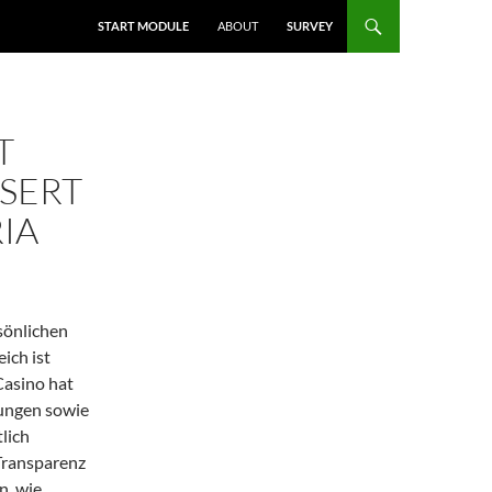
START MODULE
ABOUT
SURVEY
T
SSERT
IA
rsönlichen
ich ist
Casino hat
ungen sowie
lich
Transparenz
n, wie