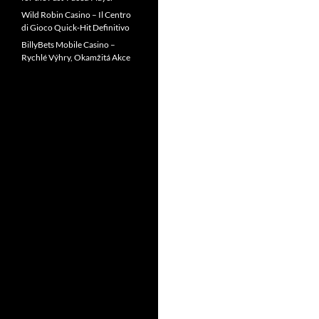
Wild Robin Casino – Il Centro
di Gioco Quick‑Hit Definitivo
BillyBets Mobile Casino –
Rychlé Výhry, Okamžitá Akce