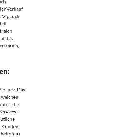
uch
der Verkauf
r. VipLuck
delt
tralen
uf das
Vertrauen,
en:
 VipLuck. Das
u welchen
ntos, die
Services –
utliche
n Kunden,
nheiten zu