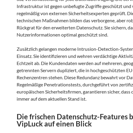
Infrastruktur ist gegen unbefugte Zugriffe geschützt und
regelmäßig von externen Sicherheitsexperten geprüft. Di
technischen Maßnahmen bilden das verborgene, aber ro
Rückgrat für den erweiterten Datenschutz. Sie sichern, das
Nutzerinformationen optimal geschützt sind.
Zusätzlich gelangen moderne Intrusion-Detection-Syst
Einsatz. Sie identifizieren und wehren verdächtige Aktivit
Echtzeit ab. Die Kundendaten werden auf mehreren, geog
getrennten Servern dupliziert, die in hochgeschützten EU
Rechenzentren stehen. Diese Redundanz bewahrt vor Dat
Regelmäßige Penetrationstests, durchgeführt von zertifiz
europäischen Sicherheitsfirmen, garantieren sicher, dass
immer auf dem aktuellen Stand ist.
Die frischen Datenschutz-Features b
VipLuck auf einen Blick