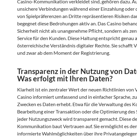
Casino-Kommunikation verkleidet sind, gehören dazu. A
unsichere Verbindungen während einer Einzahlung oder 
von Spielpräferenzen an Dritte repräsentieren Risiken da
begegnet diese Bedrohungen aktiv an. Das Casino behan
Sicherheit nicht als unangenehme Pflicht, sondern als zen
Service für den Kunden. Diese Haltung entspricht genau a
österreichische Verständnis digitaler Rechte. Sie schafft 
und zwar ab dem Moment der Registrierung.
Transparenz in der Nutzung von Dat
Was erfolgt mit Ihren Daten?
Klarheit ist ein zentraler Wert der neuen Richtlinien von
Casino informiert umfassend und in einfacher Sprache, z
Zwecken es Daten erhebt. Etwa für die Verwaltung des Ko
Bearbeitung einer Transaktion oder die Optimierung des 
jeder Nutzungszweck wird transparent gemacht. Diese de
Kommunikation baut Vertrauen auf. Sie ermöglicht es de
informierte Wahlmöglichkeiten über ihre Privatangelege