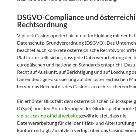
DSGVO-Compliance und österreichi
Rechtsordnung
VipLuck Casino operiert nicht nur im Einklang mit der EU
Datenschutz-Grundverordnung (DSGVO). Das Unterne
beachtet auch konkrete österreichische Rechtsvorschrifte
Plattform stellt sicher, dass jede Datenverarbeitung den
europäischen und nationalen Standards entspricht. Dazu
Recht auf Auskunft, auf Berichtigung und auf Löschung d
Die eindeutige Fokussierung auf den österreichischen Ma
hervor das Bekenntnis des Casinos zu rechtssicherem Ha
Ein erhöhter Blick fällt dem österreichischen Glücksspiel
(GSpG) und den Anforderungen der Glücksspielbehörde 
vipluck casino official website
gewährleistet, dass die
Datenverarbeitung für die Identitäts- und Altersprüfung v
konform erfolgt. Zusätzlich verfügt über das Casino einen