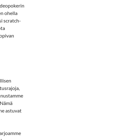
videopokerin
en ohella
i scratch-
ota
sopivan
llisen
usrajoja,
Kannustamme
. Nämä
 ne astuvat
 tarjoamme