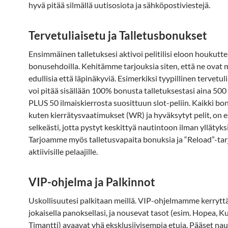
hyvä pitää silmällä uutisosiota ja sähköpostiviestejä.
Tervetuliaisetu ja Talletusbonukset
Ensimmäinen talletuksesi aktivoi pelitilisi eloon houkuttel
bonusehdoilla. Kehitämme tarjouksia siten, että ne ova
edullisia että läpinäkyviä. Esimerkiksi tyypillinen tervetu
voi pitää sisällään 100% bonusta talletuksestasi aina 500
PLUS 50 ilmaiskierrosta suosittuun slot-peliin. Kaikki b
kuten kierrätysvaatimukset (WR) ja hyväksytyt pelit, on e
selkeästi, jotta pystyt keskittyä nautintoon ilman yllätyksi
Tarjoamme myös talletusvapaita bonuksia ja “Reload”-tar
aktiivisille pelaajille.
VIP-ohjelma ja Palkinnot
Uskollisuutesi palkitaan meillä. VIP-ohjelmamme kerryttä
jokaisella panoksellasi, ja nousevat tasot (esim. Hopea, Kul
Timantti) avaavat yhä eksklusiivisempia etuja. Pääset na