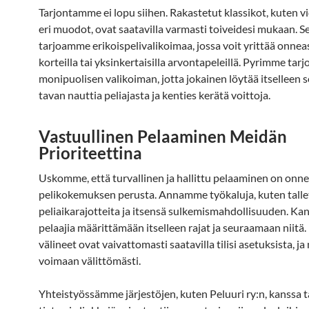
Tarjontamme ei lopu siihen. Rakastetut klassikot, kuten 
eri muodot, ovat saatavilla varmasti toiveidesi mukaan. S
tarjoamme erikoispelivalikoimaa, jossa voit yrittää onneas
korteilla tai yksinkertaisilla arvontapeleillä. Pyrimme tarj
monipuolisen valikoiman, jotta jokainen löytää itselleen 
tavan nauttia peliajasta ja kenties kerätä voittoja.
Vastuullinen Pelaaminen Meidän
Prioriteettina
Uskomme, että turvallinen ja hallittu pelaaminen on onne
pelikokemuksen perusta. Annamme työkaluja, kuten tallet
peliaikarajotteita ja itsensä sulkemismahdollisuuden. 
pelaajia määrittämään itselleen rajat ja seuraamaan niitä
välineet ovat vaivattomasti saatavilla tilisi asetuksista, ja
voimaan välittömästi.
Yhteistyössämme järjestöjen, kuten Peluuri ry:n, kanssa