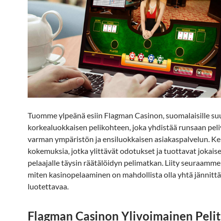
Tuomme ylpeänä esiin Flagman Casinon, suomalaisille su
korkealuokkaisen pelikohteen, joka yhdistää runsaan peli
varman ympäristön ja ensiluokkaisen asiakaspalvelun. 
kokemuksia, jotka ylittävät odotukset ja tuottavat jokaise
pelaajalle täysin räätälöidyn pelimatkan. Liity seuraamme 
miten kasinopelaaminen on mahdollista olla yhtä jännitt
luotettavaa.
Flagman Casinon Ylivoimainen Pelit