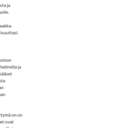
sta ja
ulle.
a
saakka.
isuuttasi.
asinon
helimilla ja
 pääset
sta
an
man
ittymä on on
det ovat