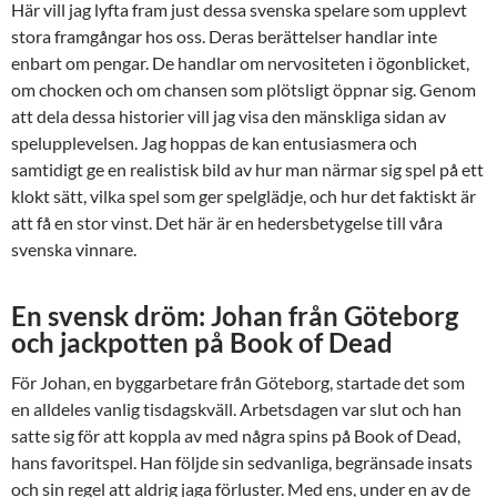
Här vill jag lyfta fram just dessa svenska spelare som upplevt
stora framgångar hos oss. Deras berättelser handlar inte
enbart om pengar. De handlar om nervositeten i ögonblicket,
om chocken och om chansen som plötsligt öppnar sig. Genom
att dela dessa historier vill jag visa den mänskliga sidan av
spelupplevelsen. Jag hoppas de kan entusiasmera och
samtidigt ge en realistisk bild av hur man närmar sig spel på ett
klokt sätt, vilka spel som ger spelglädje, och hur det faktiskt är
att få en stor vinst. Det här är en hedersbetygelse till våra
svenska vinnare.
En svensk dröm: Johan från Göteborg
och jackpotten på Book of Dead
För Johan, en byggarbetare från Göteborg, startade det som
en alldeles vanlig tisdagskväll. Arbetsdagen var slut och han
satte sig för att koppla av med några spins på Book of Dead,
hans favoritspel. Han följde sin sedvanliga, begränsade insats
och sin regel att aldrig jaga förluster. Med ens, under en av de