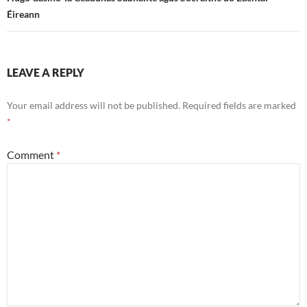
Éireann
LEAVE A REPLY
Your email address will not be published.
Required fields are marked
*
Comment
*