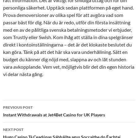
rätt information. Det är viktigt för smidiga uttag och för din
personliga säkerhet. Upptäck sedan plattformen på eget hand.
Prova demoversioner av olika spel för att avgöra vad som
passar bäst för dig. När du är redo, utför din första insättning
med en av de pålitliga svenska betalningsmetoder vi erbjuder,
som Trustly eller Swish. Kom ihåg att ställa in dina spelgränser
direkt i kontoinställningarna – det är det klokaste beslutet du
kan göra. Tänk på att det här ska vara underhållning. Sätt en
budget du känner dig nöjd med, slappna av och låt stunden
vara avkopplande. Vem vet, möjligtvis blir det din egen historia
vi delar nästa gång.
Post
PREVIOUS POST
navigation
Instant Withdrawals at Jet4Bet Casino for UK Players
NEXT POST
Hugo Casino Tá Ceadúnas Sábháilte agus Socraithe do Éachtaí