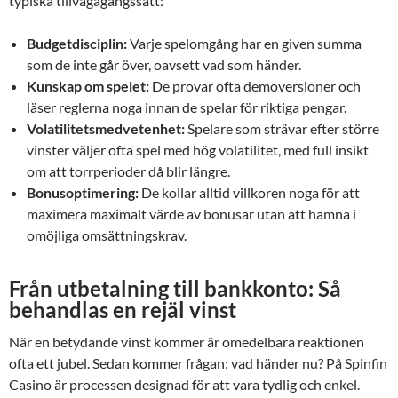
typiska tillvägagångssätt:
Budgetdisciplin:
Varje spelomgång har en given summa
som de inte går över, oavsett vad som händer.
Kunskap om spelet:
De provar ofta demoversioner och
läser reglerna noga innan de spelar för riktiga pengar.
Volatilitetsmedvetenhet:
Spelare som strävar efter större
vinster väljer ofta spel med hög volatilitet, med full insikt
om att torrperioder då blir längre.
Bonusoptimering:
De kollar alltid villkoren noga för att
maximera maximalt värde av bonusar utan att hamna i
omöjliga omsättningskrav.
Från utbetalning till bankkonto: Så
behandlas en rejäl vinst
När en betydande vinst kommer är omedelbara reaktionen
ofta ett jubel. Sedan kommer frågan: vad händer nu? På Spinfin
Casino är processen designad för att vara tydlig och enkel.