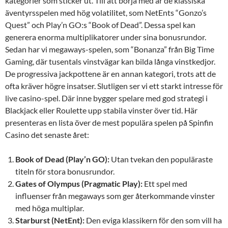
kategorier som sticker ut. Till att börja med är de klassiska
äventyrsspelen med hög volatilitet, som NetEnts “Gonzo’s
Quest” och Play’n GO:s “Book of Dead”. Dessa spel kan
generera enorma multiplikatorer under sina bonusrundor.
Sedan har vi megaways-spelen, som “Bonanza” från Big Time
Gaming, där tusentals vinstvägar kan bilda långa vinstkedjor.
De progressiva jackpottene är en annan kategori, trots att de
ofta kräver högre insatser. Slutligen ser vi ett starkt intresse för
live casino-spel. Där inne bygger spelare med god strategi i
Blackjack eller Roulette upp stabila vinster över tid. Här
presenteras en lista över de mest populära spelen på Spinfin
Casino det senaste året:
Book of Dead (Play’n GO):
Utan tvekan den populäraste
titeln för stora bonusrundor.
Gates of Olympus (Pragmatic Play):
Ett spel med
influenser från megaways som ger återkommande vinster
med höga multiplar.
Starburst (NetEnt):
Den eviga klassikern för den som vill ha