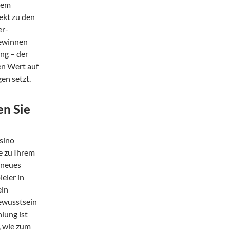
dem
rekt zu den
er-
Gewinnen
ng – der
en Wert auf
en setzt.
en Sie
sino
e zu Ihrem
 neues
eler in
ein
bewusstsein
hlung ist
, wie zum