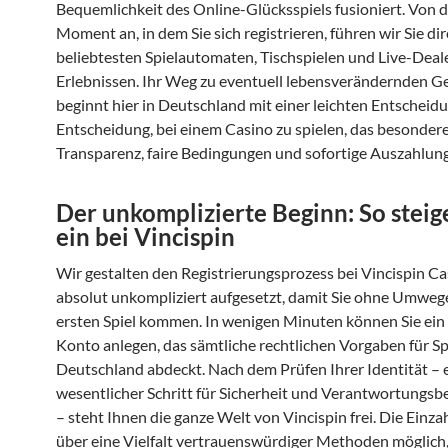
Bequemlichkeit des Online-Glücksspiels fusioniert. Von 
Moment an, in dem Sie sich registrieren, führen wir Sie di
beliebtesten Spielautomaten, Tischspielen und Live-Deal
Erlebnissen. Ihr Weg zu eventuell lebensverändernden 
beginnt hier in Deutschland mit einer leichten Entscheidu
Entscheidung, bei einem Casino zu spielen, das besonder
Transparenz, faire Bedingungen und sofortige Auszahlung
Der unkomplizierte Beginn: So steig
ein bei Vincispin
Wir gestalten den Registrierungsprozess bei Vincispin Ca
absolut unkompliziert aufgesetzt, damit Sie ohne Umweg
ersten Spiel kommen. In wenigen Minuten können Sie ein
Konto anlegen, das sämtliche rechtlichen Vorgaben für Spi
Deutschland abdeckt. Nach dem Prüfen Ihrer Identität – 
wesentlicher Schritt für Sicherheit und Verantwortungs
– steht Ihnen die ganze Welt von Vincispin frei. Die Einza
über eine Vielfalt vertrauenswürdiger Methoden möglich