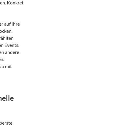
hen. Konkret
r auf Ihre
ocken.
ählten
en Events.
gen andere
n.
ub mit
nelle
berste