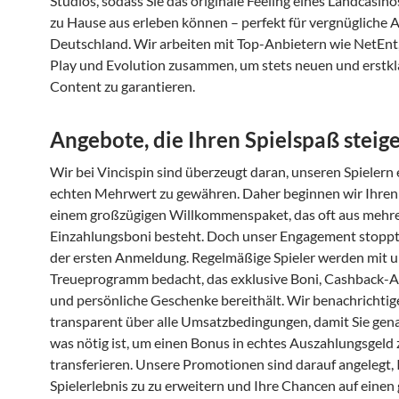
Studios, sodass Sie das originale Feeling eines Landcasino
zu Hause aus erleben können – perfekt für vergnügliche 
Deutschland. Wir arbeiten mit Top-Anbietern wie NetEnt
Play und Evolution zusammen, um stets neuen und erstkl
Content zu garantieren.
Angebote, die Ihren Spielspaß steig
Wir bei Vincispin sind überzeugt daran, unseren Spielern
echten Mehrwert zu gewähren. Daher beginnen wir Ihren
einem großzügigen Willkommenspaket, das oft aus mehr
Einzahlungsboni besteht. Doch unser Engagement stoppt
der ersten Anmeldung. Regelmäßige Spieler werden mit 
Treueprogramm bedacht, das exklusive Boni, Cashback-
und persönliche Geschenke bereithält. Wir benachrichtige
transparent über alle Umsatzbedingungen, damit Sie gen
was nötig ist, um einen Bonus in echtes Auszahlungsgeld 
transferieren. Unsere Promotionen sind darauf angelegt, 
Spielerlebnis zu zu erweitern und Ihre Chancen auf einen