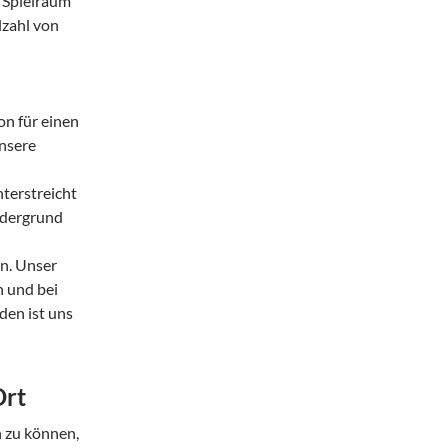
n Spielraum
lzahl von
u
on für einen
Unsere
terstreicht
rdergrund
n. Unser
n und bei
den ist uns
Ort
n zu können,