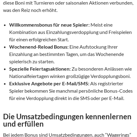
diese Boni mit Turnieren oder saisonalen Aktionen verbunden,
was den Reiz noch erhöht.
Willkommensbonus für neue Spieler:
Meist eine
Kombination aus Einzahlungsverdopplung und Freispielen
für einen erfolgreichen Start.
Wochenend-Reload Bonus:
Eine Aufstockung Ihrer
Einzahlung an bestimmten Tagen, um das Wochenende
spielerisch zu starten.
Spezielle Feiertagsaktionen:
Zu besonderen Anlässen wie
Nationalfeiertagen winken großzügige Verdopplungsboni.
Exklusive Angebote per E-Mail/SMS:
Als registrierter
Spieler bekommen Sie manchmal persönliche Bonus-Codes
für eine Verdopplung direkt in die SMS oder per E-Mail.
Die Umsatzbedingungen kennenlernen
und erfüllen
Bei jedem Bonus sind Umsatzbedingungen, auch “Wagerings”