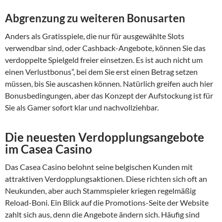
Abgrenzung zu weiteren Bonusarten
Anders als Gratisspiele, die nur für ausgewählte Slots
verwendbar sind, oder Cashback-Angebote, können Sie das
verdoppelte Spielgeld freier einsetzen. Es ist auch nicht um
einen Verlustbonus”, bei dem Sie erst einen Betrag setzen
müssen, bis Sie auscashen können. Natürlich greifen auch hier
Bonusbedingungen, aber das Konzept der Aufstockung ist für
Sie als Gamer sofort klar und nachvollziehbar.
Die neuesten Verdopplungsangebote
im Casea Casino
Das Casea Casino belohnt seine belgischen Kunden mit
attraktiven Verdopplungsaktionen. Diese richten sich oft an
Neukunden, aber auch Stammspieler kriegen regelmäßig
Reload-Boni. Ein Blick auf die Promotions-Seite der Website
zahlt sich aus, denn die Angebote ändern sich. Häufig sind