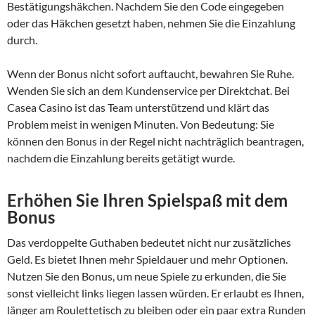
Bestätigungshäkchen. Nachdem Sie den Code eingegeben
oder das Häkchen gesetzt haben, nehmen Sie die Einzahlung
durch.
Wenn der Bonus nicht sofort auftaucht, bewahren Sie Ruhe.
Wenden Sie sich an dem Kundenservice per Direktchat. Bei
Casea Casino ist das Team unterstützend und klärt das
Problem meist in wenigen Minuten. Von Bedeutung: Sie
können den Bonus in der Regel nicht nachträglich beantragen,
nachdem die Einzahlung bereits getätigt wurde.
Erhöhen Sie Ihren Spielspaß mit dem
Bonus
Das verdoppelte Guthaben bedeutet nicht nur zusätzliches
Geld. Es bietet Ihnen mehr Spieldauer und mehr Optionen.
Nutzen Sie den Bonus, um neue Spiele zu erkunden, die Sie
sonst vielleicht links liegen lassen würden. Er erlaubt es Ihnen,
länger am Roulettetisch zu bleiben oder ein paar extra Runden