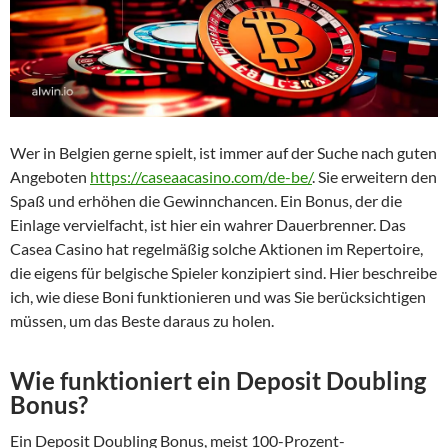
Wer in Belgien gerne spielt, ist immer auf der Suche nach guten
Angeboten
https://caseaacasino.com/de-be/
. Sie erweitern den
Spaß und erhöhen die Gewinnchancen. Ein Bonus, der die
Einlage vervielfacht, ist hier ein wahrer Dauerbrenner. Das
Casea Casino hat regelmäßig solche Aktionen im Repertoire,
die eigens für belgische Spieler konzipiert sind. Hier beschreibe
ich, wie diese Boni funktionieren und was Sie berücksichtigen
müssen, um das Beste daraus zu holen.
Wie funktioniert ein Deposit Doubling
Bonus?
Ein Deposit Doubling Bonus, meist 100-Prozent-