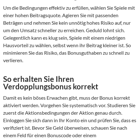
Um die Bedingungen effektiv zu erfüllen, wählen Sie Spiele mit
einer hohen Beitragsquote. Agieren Sie mit passenden
Beträgen und nehmen Sie kein unnötig hohes Risiko auf, nur
um den Umsatz schneller zu erreichen. Geduld lohnt sich.
Gelegentlich kann es klug sein, Spiele mit einem niedrigen
Hausvorteil zu wählen, selbst wenn ihr Beitrag kleiner ist. So
minimieren Sie das Risiko, das Bonusguthaben zu schnell zu
verlieren.
So erhalten Sie Ihren
Verdopplungsbonus korrekt
Damit es kein böses Erwachen gibt, muss der Bonus korrekt
aktiviert werden. Vorgehen Sie systematisch vor. Studieren Sie
zuerst die Aktionsbedingungen der Aktion genau durch.
Einloggen Sie sich dann in Ihr Konto ein und prüfen Sie, dass es
verifiziert ist. Bevor Sie Geld überweisen, schauen Sie nach
einem Feld für einen Bonuscode oder einem