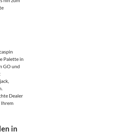
is hin zum
te
caspin
 Palette in
’n GO und
t
jack,
n.
chte Dealer
f Ihrem
len in