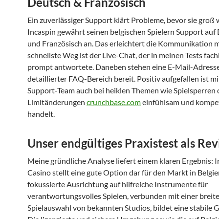
Deutsch & Französisch
Ein zuverlässiger Support klärt Probleme, bevor sie groß
Incaspin gewährt seinen belgischen Spielern Support auf
und Französisch an. Das erleichtert die Kommunikation m
schnellste Weg ist der Live-Chat, der in meinen Tests fac
prompt antwortete. Daneben stehen eine E-Mail-Adresse
detaillierter FAQ-Bereich bereit. Positiv aufgefallen ist mi
Support-Team auch bei heiklen Themen wie Spielsperren 
Limitänderungen
crunchbase.com
einfühlsam und kompe
handelt.
Unser endgültiges Praxistest als Re
Meine gründliche Analyse liefert einem klaren Ergebnis: 
Casino stellt eine gute Option dar für den Markt in Belgie
fokussierte Ausrichtung auf hilfreiche Instrumente für
verantwortungsvolles Spielen, verbunden mit einer breit
Spielauswahl von bekannten Studios, bildet eine stabile 