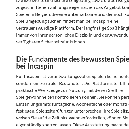
Die lizenzierte und sichere Umgebung sowie die auf Belgi
zugeschnittenen Zahlungswege machen das Angebot kom
Spieler in Belgien, die eine unterhaltsame und dennoch ko
Spielumgebung suchen, findet man bei Incaspin eine
vertrauenswürdige Plattform. Der langfristige Spaß hängt
immer von Ihrer persönlichen Disziplin und der Anwendu
verfügbaren Sicherheitsfunktionen.
Die Fundamente des bewussten Spie
bei Incaspin
Für Incaspin ist verantwortungsvolles Spielen keine hohl
sondern ein zentraler Bestandteil. Die Plattform stellt Ih
praktische Werkzeuge zur Nutzung, mit denen Sie Ihre
Spielgewohnheiten kontrollieren können. Sie können per
Einzahlungslimits für tägliche, wöchentliche oder monatli
festlegen. Spielzeitprüfungen unterbrechen Ihre Spielsit
weisen Sie auf die Zeit hin. Wenn erforderlich, können Sie
eigenständig sperren lassen. Diese Ausstattung macht deu