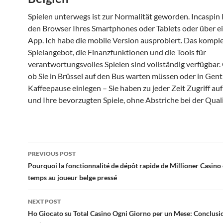
Spielen unterwegs ist zur Normalität geworden. Incaspin 
den Browser Ihres Smartphones oder Tablets oder über e
App. Ich habe die mobile Version ausprobiert. Das kompl
Spielangebot, die Finanzfunktionen und die Tools für
verantwortungsvolles Spielen sind vollständig verfügbar. 
ob Sie in Brüssel auf den Bus warten müssen oder in Gent
Kaffeepause einlegen – Sie haben zu jeder Zeit Zugriff au
und Ihre bevorzugten Spiele, ohne Abstriche bei der Quali
Post
PREVIOUS POST
navigation
Pourquoi la fonctionnalité de dépôt rapide de Millioner Casino 
temps au joueur belge pressé
NEXT POST
Ho Giocato su Total Casino Ogni Giorno per un Mese: Conclusio