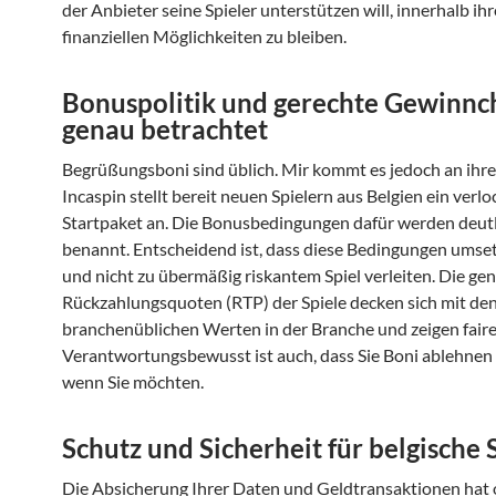
der Anbieter seine Spieler unterstützen will, innerhalb ihr
finanziellen Möglichkeiten zu bleiben.
Bonuspolitik und gerechte Gewinn
genau betrachtet
Begrüßungsboni sind üblich. Mir kommt es jedoch an ihrer
Incaspin stellt bereit neuen Spielern aus Belgien ein verl
Startpaket an. Die Bonusbedingungen dafür werden deut
benannt. Entscheidend ist, dass diese Bedingungen umset
und nicht zu übermäßig riskantem Spiel verleiten. Die ge
Rückzahlungsquoten (RTP) der Spiele decken sich mit de
branchenüblichen Werten in der Branche und zeigen fair
Verantwortungsbewusst ist auch, dass Sie Boni ablehnen
wenn Sie möchten.
Schutz und Sicherheit für belgische 
Die Absicherung Ihrer Daten und Geldtransaktionen hat 