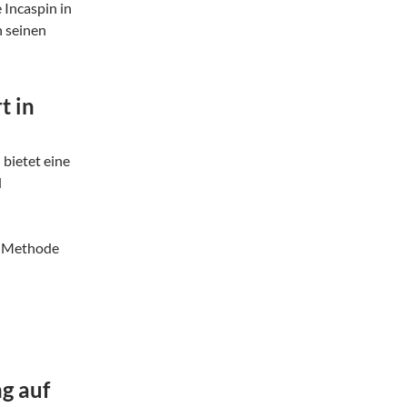
 Incaspin in
h seinen
t in
 bietet eine
d
e Methode
g auf