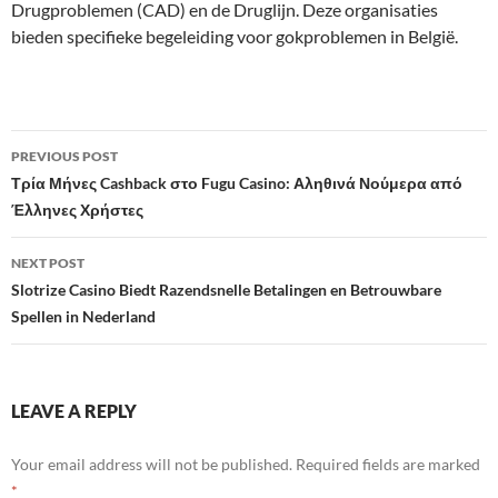
Drugproblemen (CAD) en de Druglijn. Deze organisaties
bieden specifieke begeleiding voor gokproblemen in België.
Post
PREVIOUS POST
navigation
Τρία Μήνες Cashback στο Fugu Casino: Αληθινά Νούμερα από
Έλληνες Χρήστες
NEXT POST
Slotrize Casino Biedt Razendsnelle Betalingen en Betrouwbare
Spellen in Nederland
LEAVE A REPLY
Your email address will not be published.
Required fields are marked
*