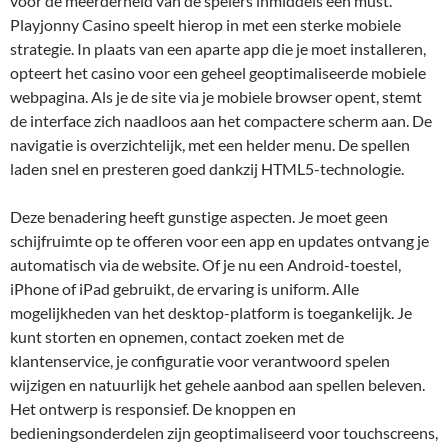
voor de meerderheid van de spelers inmiddels een must.
Playjonny Casino speelt hierop in met een sterke mobiele
strategie. In plaats van een aparte app die je moet installeren,
opteert het casino voor een geheel geoptimaliseerde mobiele
webpagina. Als je de site via je mobiele browser opent, stemt
de interface zich naadloos aan het compactere scherm aan. De
navigatie is overzichtelijk, met een helder menu. De spellen
laden snel en presteren goed dankzij HTML5-technologie.
Deze benadering heeft gunstige aspecten. Je moet geen
schijfruimte op te offeren voor een app en updates ontvang je
automatisch via de website. Of je nu een Android-toestel,
iPhone of iPad gebruikt, de ervaring is uniform. Alle
mogelijkheden van het desktop-platform is toegankelijk. Je
kunt storten en opnemen, contact zoeken met de
klantenservice, je configuratie voor verantwoord spelen
wijzigen en natuurlijk het gehele aanbod aan spellen beleven.
Het ontwerp is responsief. De knoppen en
bedieningsonderdelen zijn geoptimaliseerd voor touchscreens,