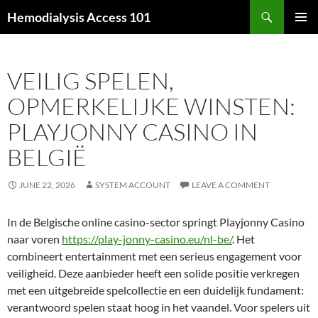
Skip
Search
Hemodialysis Access 101
to
PRIMAR
content
MENU
VEILIG SPELEN,
OPMERKELIJKE WINSTEN:
PLAYJONNY CASINO IN
BELGIË
JUNE 22, 2026
SYSTEM ACCOUNT
LEAVE A COMMENT
In de Belgische online casino-sector springt Playjonny Casino
naar voren
https://play-jonny-casino.eu/nl-be/
. Het
combineert entertainment met een serieus engagement voor
veiligheid. Deze aanbieder heeft een solide positie verkregen
met een uitgebreide spelcollectie en een duidelijk fundament:
verantwoord spelen staat hoog in het vaandel. Voor spelers uit