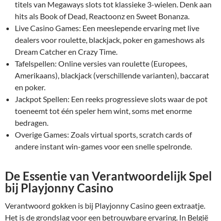
titels van Megaways slots tot klassieke 3-wielen. Denk aan
hits als Book of Dead, Reactoonz en Sweet Bonanza.
Live Casino Games: Een meeslepende ervaring met live
dealers voor roulette, blackjack, poker en gameshows als
Dream Catcher en Crazy Time.
Tafelspellen: Online versies van roulette (Europees,
Amerikaans), blackjack (verschillende varianten), baccarat
en poker.
Jackpot Spellen: Een reeks progressieve slots waar de pot
toeneemt tot één speler hem wint, soms met enorme
bedragen.
Overige Games: Zoals virtual sports, scratch cards of
andere instant win-games voor een snelle spelronde.
De Essentie van Verantwoordelijk Spel
bij Playjonny Casino
Verantwoord gokken is bij Playjonny Casino geen extraatje.
Het is de grondslag voor een betrouwbare ervaring. In België