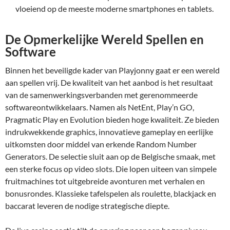
vloeiend op de meeste moderne smartphones en tablets.
De Opmerkelijke Wereld Spellen en
Software
Binnen het beveiligde kader van Playjonny gaat er een wereld
aan spellen vrij. De kwaliteit van het aanbod is het resultaat
van de samenwerkingsverbanden met gerenommeerde
softwareontwikkelaars. Namen als NetEnt, Play’n GO,
Pragmatic Play en Evolution bieden hoge kwaliteit. Ze bieden
indrukwekkende graphics, innovatieve gameplay en eerlijke
uitkomsten door middel van erkende Random Number
Generators. De selectie sluit aan op de Belgische smaak, met
een sterke focus op video slots. Die lopen uiteen van simpele
fruitmachines tot uitgebreide avonturen met verhalen en
bonusrondes. Klassieke tafelspelen als roulette, blackjack en
baccarat leveren de nodige strategische diepte.