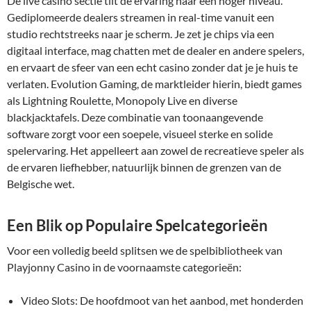
De live casino sectie tilt de ervaring naar een hoger niveau.
Gediplomeerde dealers streamen in real-time vanuit een
studio rechtstreeks naar je scherm. Je zet je chips via een
digitaal interface, mag chatten met de dealer en andere spelers,
en ervaart de sfeer van een echt casino zonder dat je je huis te
verlaten. Evolution Gaming, de marktleider hierin, biedt games
als Lightning Roulette, Monopoly Live en diverse
blackjacktafels. Deze combinatie van toonaangevende
software zorgt voor een soepele, visueel sterke en solide
spelervaring. Het appelleert aan zowel de recreatieve speler als
de ervaren liefhebber, natuurlijk binnen de grenzen van de
Belgische wet.
Een Blik op Populaire Spelcategorieën
Voor een volledig beeld splitsen we de spelbibliotheek van
Playjonny Casino in de voornaamste categorieën:
Video Slots: De hoofdmoot van het aanbod, met honderden