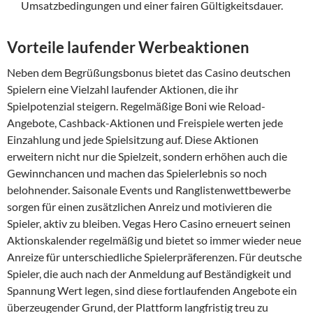
Umsatzbedingungen und einer fairen Gültigkeitsdauer.
Vorteile laufender Werbeaktionen
Neben dem Begrüßungsbonus bietet das Casino deutschen
Spielern eine Vielzahl laufender Aktionen, die ihr
Spielpotenzial steigern. Regelmäßige Boni wie Reload-
Angebote, Cashback-Aktionen und Freispiele werten jede
Einzahlung und jede Spielsitzung auf. Diese Aktionen
erweitern nicht nur die Spielzeit, sondern erhöhen auch die
Gewinnchancen und machen das Spielerlebnis so noch
belohnender. Saisonale Events und Ranglistenwettbewerbe
sorgen für einen zusätzlichen Anreiz und motivieren die
Spieler, aktiv zu bleiben. Vegas Hero Casino erneuert seinen
Aktionskalender regelmäßig und bietet so immer wieder neue
Anreize für unterschiedliche Spielerpräferenzen. Für deutsche
Spieler, die auch nach der Anmeldung auf Beständigkeit und
Spannung Wert legen, sind diese fortlaufenden Angebote ein
überzeugender Grund, der Plattform langfristig treu zu