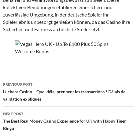
kollektiven Bemühungen etablieren eine sichere und
zuverlässige Umgebung, in der deutsche Spieler ihr
Spielerlebnis unbesorgt genießen können, da das Casino ihre
Sicherheit und Fairness an höchste Stelle setzt.
Post
PREVIOUS POST
navigation
Luckera Casino – Quel délai prennent les transactions ? Délais de
validation expliqués
NEXT POST
The Best Real Money Casino Experience for UK with Happy Tiger
Bingo