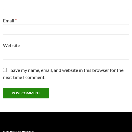
Email
*
Website
Save my name, email, and website in this browser for the
next time I comment.