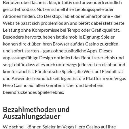
Benutzeroberfläche ist klar, intuitiv und anwenderfreundlich
gestaltet, sodass Nutzer schnell ihre Lieblingsspiele oder
Aktionen finden. Ob Desktop, Tablet oder Smartphone – die
Website passt sich problemlos an und bietet dabei stets beste
Leistung ohne Kompromisse bei Tempo oder Grafikqualität.
Besonders hervorzuheben ist die mobile Eignung: Spieler
können direkt über ihren Browser auf das Casino zugreifen
und sofort starten – ganz ohne zusätzliche Apps. Dieses
anpassungsfähige Design optimiert das Benutzererlebnis und
sorgt dafür, dass alles auch unterwegs jederzeit erreichbar und
komfortabel ist. Für deutsche Spieler, die Wert auf Flexibilität
und Anwenderfreundlichkeit legen, ist die Plattform von Vegas
Hero Casino auf allen Geräten sicher und bietet ein
beeindruckendes Spielerlebnis.
Bezahlmethoden und
Auszahlungsdauer
Wie schnell können Spieler im Vegas Hero Casino auf ihre