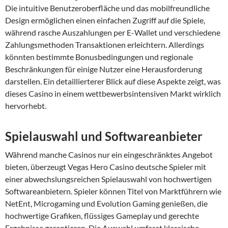
Die intuitive Benutzeroberfläche und das mobilfreundliche
Design ermöglichen einen einfachen Zugriff auf die Spiele,
während rasche Auszahlungen per E-Wallet und verschiedene
Zahlungsmethoden Transaktionen erleichtern. Allerdings
könnten bestimmte Bonusbedingungen und regionale
Beschränkungen für einige Nutzer eine Herausforderung
darstellen. Ein detaillierterer Blick auf diese Aspekte zeigt, was
dieses Casino in einem wettbewerbsintensiven Markt wirklich
hervorhebt.
Spielauswahl und Softwareanbieter
Während manche Casinos nur ein eingeschränktes Angebot
bieten, überzeugt Vegas Hero Casino deutsche Spieler mit
einer abwechslungsreichen Spielauswahl von hochwertigen
Softwareanbietern. Spieler können Titel von Marktführern wie
NetEnt, Microgaming und Evolution Gaming genießen, die
hochwertige Grafiken, flüssiges Gameplay und gerechte
Ergebnisse garantieren. Die Auswahl umfasst klassische