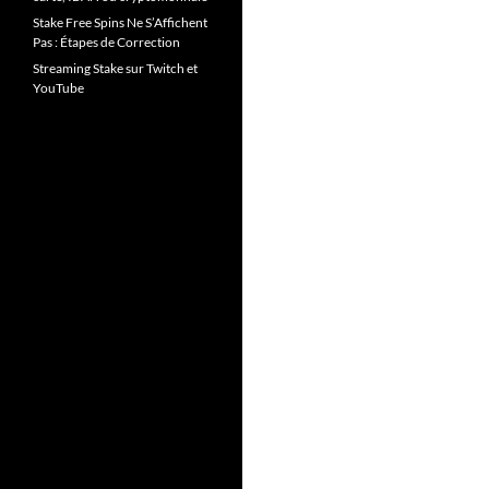
Stake Free Spins Ne S’Affichent
Pas : Étapes de Correction
Streaming Stake sur Twitch et
YouTube