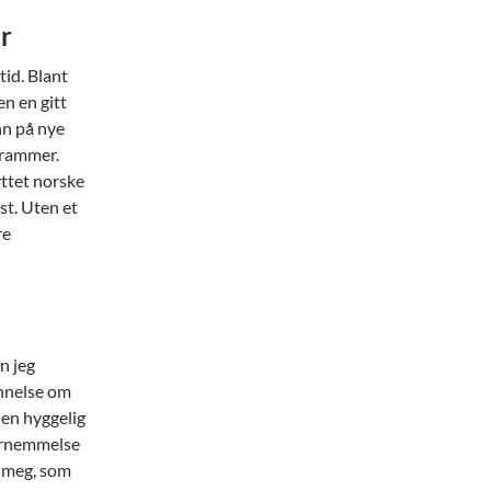
r
tid. Blant
n en gitt
nn på nye
srammer.
ttet norske
st. Uten et
re
n jeg
innelse om
 en hyggelig
fornemmelse
m meg, som