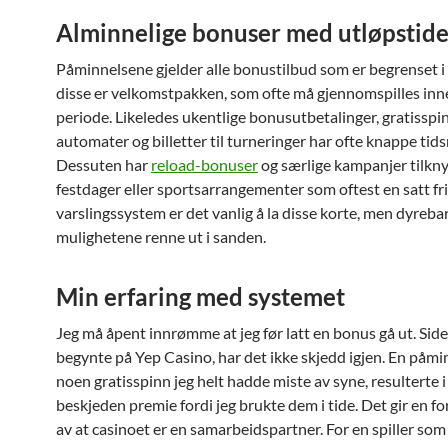
Alminnelige bonuser med utløpstide
Påminnelsene gjelder alle bonustilbud som er begrenset i 
disse er velkomstpakken, som ofte må gjennomspilles inne
periode. Likeledes ukentlige bonusutbetalinger, gratisspi
automater og billetter til turneringer har ofte knappe tid
Dessuten har
reload-bonuser
og særlige kampanjer tilkny
festdager eller sportsarrangementer som oftest en satt fri
varslingssystem er det vanlig å la disse korte, men dyreba
mulighetene renne ut i sanden.
Min erfaring med systemet
Jeg må åpent innrømme at jeg før latt en bonus gå ut. Side
begynte på Yep Casino, har det ikke skjedd igjen. En påm
noen gratisspinn jeg helt hadde miste av syne, resulterte i
beskjeden premie fordi jeg brukte dem i tide. Det gir en 
av at casinoet er en samarbeidspartner. For en spiller so