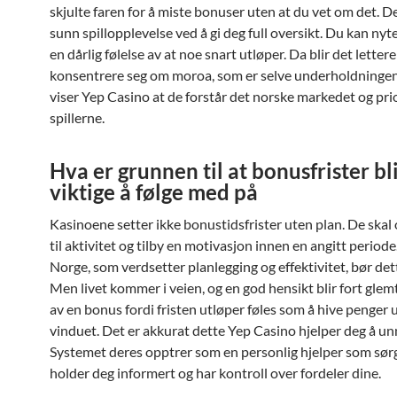
skjulte faren for å miste bonuser uten at du vet om det. D
sunn spillopplevelse ved å gi deg full oversikt. Du kan nyte
en dårlig følelse av at noe snart utløper. Da blir det lettere
konsentrere seg om moroa, som er selve underholdninge
viser Yep Casino at de forstår det norske markedet og pri
spillerne.
Hva er grunnen til at bonusfrister bli
viktige å følge med på
Kasinoene setter ikke bonustidsfrister uten plan. De ska
til aktivitet og tilby en motivasjon innen en angitt periode.
Norge, som verdsetter planlegging og effektivitet, bør det
Men livet kommer i veien, og en god hensikt blir fort glemt
av en bonus fordi fristen utløper føles som å hive penger 
vinduet. Det er akkurat dette Yep Casino hjelper deg å un
Systemet deres opptrer som en personlig hjelper som sørg
holder deg informert og har kontroll over fordeler dine.