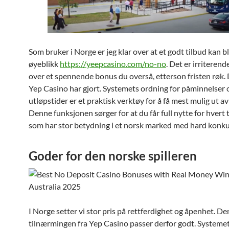
Som bruker i Norge er jeg klar over at et godt tilbud kan bl
øyeblikk
https://yeepcasino.com/no-no
. Det er irriterend
over et spennende bonus du overså, etterson fristen røk.
Yep Casino har gjort. Systemets ordning for påminnelser
utløpstider er et praktisk verktøy for å få mest mulig ut av 
Denne funksjonen sørger for at du får full nytte for hvert 
som har stor betydning i et norsk marked med hard konku
Goder for den norske spilleren
I Norge setter vi stor pris på rettferdighet og åpenhet. D
tilnærmingen fra Yep Casino passer derfor godt. Systemet