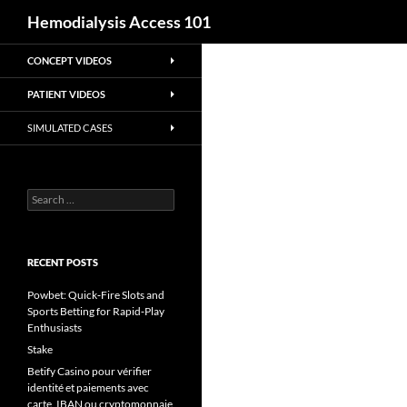
Search
Hemodialysis Access 101
Skip
CONCEPT VIDEOS
to
content
PATIENT VIDEOS
SIMULATED CASES
Search
for:
RECENT POSTS
Powbet: Quick‑Fire Slots and
Sports Betting for Rapid‑Play
Enthusiasts
Stake
Betify Casino pour vérifier
identité et paiements avec
carte, IBAN ou cryptomonnaie