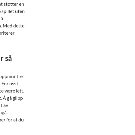
et støtter en
 spillet uten
 å
n. Med dette
oriterer
r så
l oppmuntre
 For oss i
te være lett.
. Å gå glipp
ut av
ngå.
er for at du