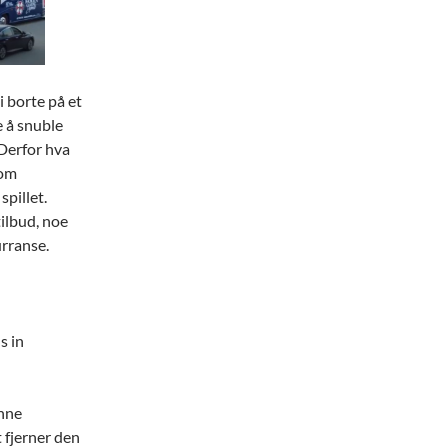
i borte på et
e å snuble
 Derfor hva
 om
spillet.
tilbud, noe
rranse.
enne
 fjerner den