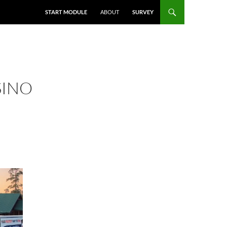
START MODULE
ABOUT
SURVEY
SINO