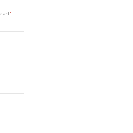
marked
*