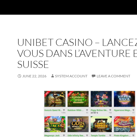
UNIBET CASINO – LANCE
VOUS DANS L’AVENTURE 
SUISSE
JUNE 22, 2026
SYSTEM ACCOUNT
LEAVE A COMMENT