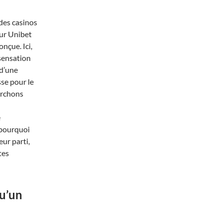
 des casinos
sur Unibet
nçue. Ici,
 sensation
 d’une
sse pour le
erchons
e
 pourquoi
eur parti,
tes
Qu’un