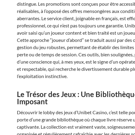
distingue. Les promotions sont conçues pour être accessib
réalisables, à l’opposé des offres mensongères aux condit
aberrantes. Le service client, joignable en français, est effi
professionnel, ce qui n’est pas toujours une garantie. Uni
avoir saisi qu’un joueur content et bien traité est un joueu
Cette approche “joueur d’abord” se traduit aussi par des o
gestion du jeu robustes, permettant de établir des limites
perte ou de temps de session. Ces outils, bien soulignées
d’une conscience qui, à mes yeux, est le signe d’un opéra
et respectable, qui recherche le divertissement durable p
l’exploitation instinctive.
Le Trésor des Jeux : Une Bibliothèq
Imposant
Découvrir le lobby des jeux d’Unibet Casino, c’est telle po
porte d’une grande bibliothèque où chaque livre réserve u
captivante. La collection est vraiment vaste, soigneuseme
organisée et régulièrement rafraîchie avec les dernières s