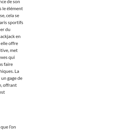
nce de son
s le élément
e, cela se
ris sportifs
ler du
lackjack en
elle offre
itive, met
exes qui
s faire
hiques. La
t un gage de
, offrant
est
 que l’on