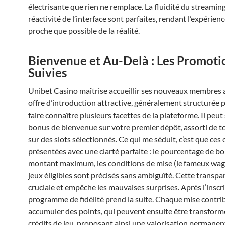
électrisante que rien ne remplace. La fluidité du streaming
réactivité de l’interface sont parfaites, rendant l’expérien
proche que possible de la réalité.
Bienvenue et Au-Delà : Les Promoti
Suivies
Unibet Casino maîtrise accueillir ses nouveaux membres 
offre d’introduction attractive, généralement structurée 
faire connaître plusieurs facettes de la plateforme. Il peut 
bonus de bienvenue sur votre premier dépôt, assorti de to
sur des slots sélectionnés. Ce qui me séduit, c’est que ces 
présentées avec une clarté parfaite : le pourcentage de bo
montant maximum, les conditions de mise (le fameux wage
jeux éligibles sont précisés sans ambiguïté. Cette transpa
cruciale et empêche les mauvaises surprises. Après l’inscri
programme de fidélité prend la suite. Chaque mise contri
accumuler des points, qui peuvent ensuite être transform
crédits de jeu, proposant ainsi une valorisation permanen