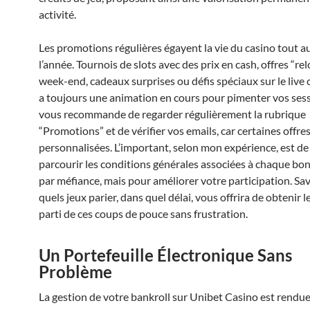
activité.
Les promotions régulières égayent la vie du casino tout a
l’année. Tournois de slots avec des prix en cash, offres “rel
week-end, cadeaux surprises ou défis spéciaux sur le live 
a toujours une animation en cours pour pimenter vos sess
vous recommande de regarder régulièrement la rubrique
“Promotions” et de vérifier vos emails, car certaines offre
personnalisées. L’important, selon mon expérience, est de
parcourir les conditions générales associées à chaque bo
par méfiance, mais pour améliorer votre participation. Sav
quels jeux parier, dans quel délai, vous offrira de obtenir l
parti de ces coups de pouce sans frustration.
Un Portefeuille Électronique Sans
Problème
La gestion de votre bankroll sur Unibet Casino est rendue