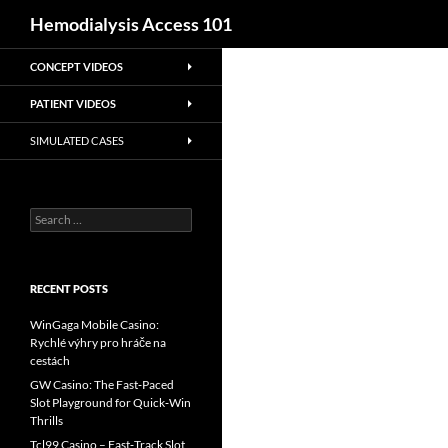
Search
Hemodialysis Access 101
Skip
CONCEPT VIDEOS
to
content
PATIENT VIDEOS
SIMULATED CASES
Search
for:
RECENT POSTS
WinGaga Mobile Casino:
Rychlé výhry pro hráče na
cestách
GW Casino: The Fast‑Paced
Slot Playground for Quick‑Win
Thrills
Tcl99 Casino – Fast‑Track Slot