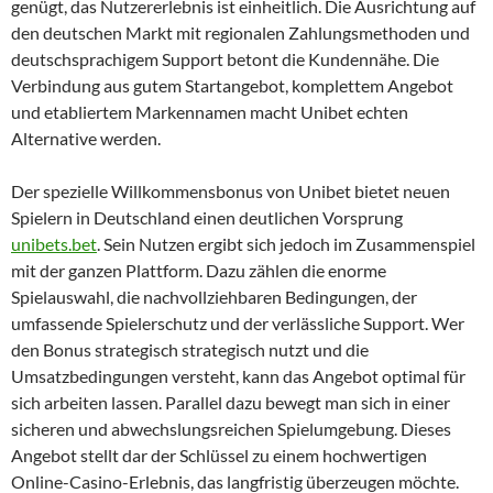
genügt, das Nutzererlebnis ist einheitlich. Die Ausrichtung auf
den deutschen Markt mit regionalen Zahlungsmethoden und
deutschsprachigem Support betont die Kundennähe. Die
Verbindung aus gutem Startangebot, komplettem Angebot
und etabliertem Markennamen macht Unibet echten
Alternative werden.
Der spezielle Willkommensbonus von Unibet bietet neuen
Spielern in Deutschland einen deutlichen Vorsprung
unibets.bet
. Sein Nutzen ergibt sich jedoch im Zusammenspiel
mit der ganzen Plattform. Dazu zählen die enorme
Spielauswahl, die nachvollziehbaren Bedingungen, der
umfassende Spielerschutz und der verlässliche Support. Wer
den Bonus strategisch strategisch nutzt und die
Umsatzbedingungen versteht, kann das Angebot optimal für
sich arbeiten lassen. Parallel dazu bewegt man sich in einer
sicheren und abwechslungsreichen Spielumgebung. Dieses
Angebot stellt dar der Schlüssel zu einem hochwertigen
Online-Casino-Erlebnis, das langfristig überzeugen möchte.