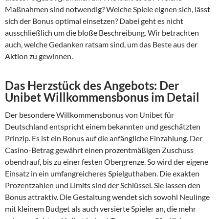
Maßnahmen sind notwendig? Welche Spiele eignen sich, lässt
sich der Bonus optimal einsetzen? Dabei geht es nicht
ausschließlich um die bloße Beschreibung. Wir betrachten
auch, welche Gedanken ratsam sind, um das Beste aus der
Aktion zu gewinnen.
Das Herzstück des Angebots: Der
Unibet Willkommensbonus im Detail
Der besondere Willkommensbonus von Unibet für
Deutschland entspricht einem bekannten und geschätzten
Prinzip. Es ist ein Bonus auf die anfängliche Einzahlung. Der
Casino-Betrag gewährt einen prozentmäßigen Zuschuss
obendrauf, bis zu einer festen Obergrenze. So wird der eigene
Einsatz in ein umfangreicheres Spielguthaben. Die exakten
Prozentzahlen und Limits sind der Schlüssel. Sie lassen den
Bonus attraktiv. Die Gestaltung wendet sich sowohl Neulinge
mit kleinem Budget als auch versierte Spieler an, die mehr