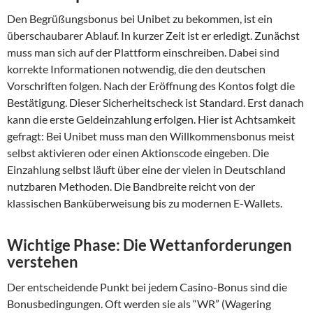
Den Begrüßungsbonus bei Unibet zu bekommen, ist ein
überschaubarer Ablauf. In kurzer Zeit ist er erledigt. Zunächst
muss man sich auf der Plattform einschreiben. Dabei sind
korrekte Informationen notwendig, die den deutschen
Vorschriften folgen. Nach der Eröffnung des Kontos folgt die
Bestätigung. Dieser Sicherheitscheck ist Standard. Erst danach
kann die erste Geldeinzahlung erfolgen. Hier ist Achtsamkeit
gefragt: Bei Unibet muss man den Willkommensbonus meist
selbst aktivieren oder einen Aktionscode eingeben. Die
Einzahlung selbst läuft über eine der vielen in Deutschland
nutzbaren Methoden. Die Bandbreite reicht von der
klassischen Banküberweisung bis zu modernen E-Wallets.
Wichtige Phase: Die Wettanforderungen
verstehen
Der entscheidende Punkt bei jedem Casino-Bonus sind die
Bonusbedingungen. Oft werden sie als “WR” (Wagering