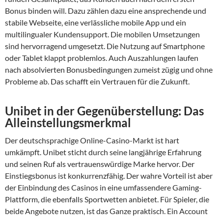
Bonus binden will. Dazu zählen dazu eine ansprechende und
stabile Webseite, eine verlässliche mobile App und ein
multilingualer Kundensupport. Die mobilen Umsetzungen
sind hervorragend umgesetzt. Die Nutzung auf Smartphone
oder Tablet klappt problemlos. Auch Auszahlungen laufen
nach absolvierten Bonusbedingungen zumeist zügig und ohne
Probleme ab. Das schafft ein Vertrauen für die Zukunft.
Unibet in der Gegenüberstellung: Das
Alleinstellungsmerkmal
Der deutschsprachige Online-Casino-Markt ist hart
umkämpft. Unibet sticht durch seine langjährige Erfahrung
und seinen Ruf als vertrauenswürdige Marke hervor. Der
Einstiegsbonus ist konkurrenzfähig. Der wahre Vorteil ist aber
der Einbindung des Casinos in eine umfassendere Gaming-
Plattform, die ebenfalls Sportwetten anbietet. Für Spieler, die
beide Angebote nutzen, ist das Ganze praktisch. Ein Account