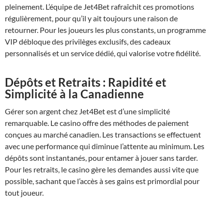
pleinement. L’équipe de Jet4Bet rafraîchit ces promotions
régulièrement, pour qu’il y ait toujours une raison de
retourner. Pour les joueurs les plus constants, un programme
VIP débloque des privilèges exclusifs, des cadeaux
personnalisés et un service dédié, qui valorise votre fidélité.
Dépôts et Retraits : Rapidité et
Simplicité à la Canadienne
Gérer son argent chez Jet4Bet est d’une simplicité
remarquable. Le casino offre des méthodes de paiement
conçues au marché canadien. Les transactions se effectuent
avec une performance qui diminue l’attente au minimum. Les
dépôts sont instantanés, pour entamer à jouer sans tarder.
Pour les retraits, le casino gère les demandes aussi vite que
possible, sachant que l’accès à ses gains est primordial pour
tout joueur.