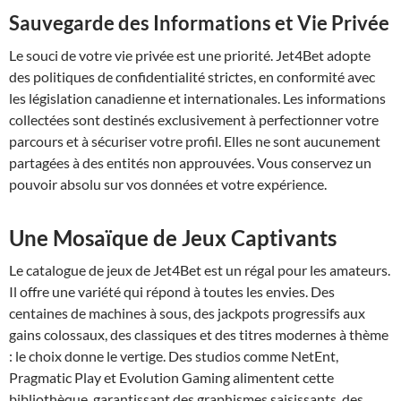
Sauvegarde des Informations et Vie Privée
Le souci de votre vie privée est une priorité. Jet4Bet adopte
des politiques de confidentialité strictes, en conformité avec
les législation canadienne et internationales. Les informations
collectées sont destinés exclusivement à perfectionner votre
parcours et à sécuriser votre profil. Elles ne sont aucunement
partagées à des entités non approuvées. Vous conservez un
pouvoir absolu sur vos données et votre expérience.
Une Mosaïque de Jeux Captivants
Le catalogue de jeux de Jet4Bet est un régal pour les amateurs.
Il offre une variété qui répond à toutes les envies. Des
centaines de machines à sous, des jackpots progressifs aux
gains colossaux, des classiques et des titres modernes à thème
: le choix donne le vertige. Des studios comme NetEnt,
Pragmatic Play et Evolution Gaming alimentent cette
bibliothèque, garantissant des graphismes saisissants, des