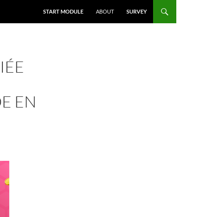
START MODULE
ABOUT
SURVEY
IÉE
DE EN