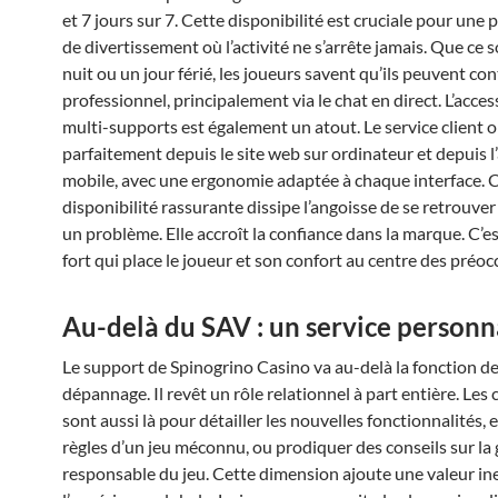
et 7 jours sur 7. Cette disponibilité est cruciale pour une
de divertissement où l’activité ne s’arrête jamais. Que ce s
nuit ou un jour férié, les joueurs savent qu’ils peuvent co
professionnel, principalement via le chat en direct. L’access
multi-supports est également un atout. Le service client 
parfaitement depuis le site web sur ordinateur et depuis l
mobile, avec une ergonomie adaptée à chaque interface. 
disponibilité rassurante dissipe l’angoisse de se retrouver 
un problème. Elle accroît la confiance dans la marque. C’e
fort qui place le joueur et son confort au centre des préo
Au-delà du SAV : un service personn
Le support de Spinogrino Casino va au-delà la fonction d
dépannage. Il revêt un rôle relationnel à part entière. Les 
sont aussi là pour détailler les nouvelles fonctionnalités, 
règles d’un jeu méconnu, ou prodiquer des conseils sur la
responsable du jeu. Cette dimension ajoute une valeur in