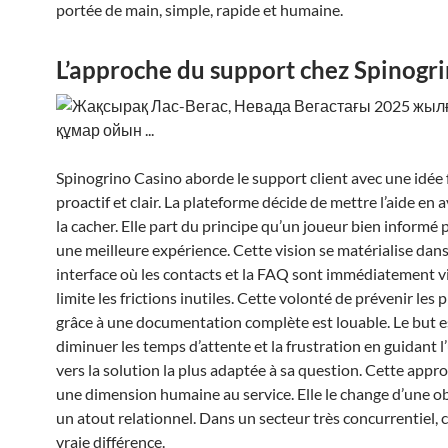
portée de main, simple, rapide et humaine.
L’approche du support chez Spinogr
Spinogrino Casino aborde le support client avec une idée f
proactif et clair. La plateforme décide de mettre l’aide en 
la cacher. Elle part du principe qu’un joueur bien informé p
une meilleure expérience. Cette vision se matérialise dan
interface où les contacts et la FAQ sont immédiatement vi
limite les frictions inutiles. Cette volonté de prévenir les
grâce à une documentation complète est louable. Le but est
diminuer les temps d’attente et la frustration en guidant l’
vers la solution la plus adaptée à sa question. Cette app
une dimension humaine au service. Elle le change d’une ob
un atout relationnel. Dans un secteur très concurrentiel, c
vraie différence.