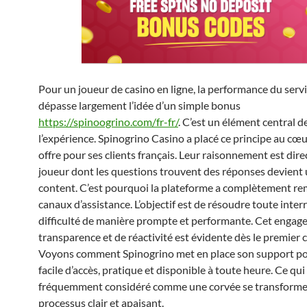
Pour un joueur de casino en ligne, la performance du servi
dépasse largement l’idée d’un simple bonus
https://spinoogrino.com/fr-fr/
. C’est un élément central d
l’expérience. Spinogrino Casino a placé ce principe au cœ
offre pour ses clients français. Leur raisonnement est direc
joueur dont les questions trouvent des réponses devient 
content. C’est pourquoi la plateforme a complètement re
canaux d’assistance. L’objectif est de résoudre toute inte
difficulté de manière prompte et performante. Cet engag
transparence et de réactivité est évidente dès le premier 
Voyons comment Spinogrino met en place son support po
facile d’accès, pratique et disponible à toute heure. Ce qui
fréquemment considéré comme une corvée se transforme 
processus clair et apaisant.