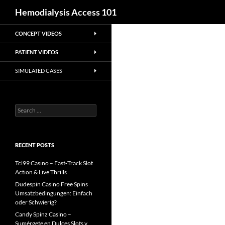
Search
Hemodialysis Access 101
Skip
CONCEPT VIDEOS
to
content
PATIENT VIDEOS
SIMULATED CASES
Search
for:
RECENT POSTS
Tcl99 Casino – Fast‑Track Slot
Action & Live Thrills
Dudespin Casino Free Spins
Umsatzbedingungen: Einfach
oder Schwierig?
Candy Spinz Casino –
Sumérgete en Dulces Slots y