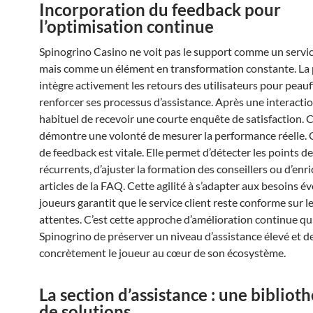
Incorporation du feedback pour
l’optimisation continue
Spinogrino Casino ne voit pas le support comme un servic
mais comme un élément en transformation constante. La
intègre activement les retours des utilisateurs pour peauf
renforcer ses processus d’assistance. Après une interaction
habituel de recevoir une courte enquête de satisfaction. 
démontre une volonté de mesurer la performance réelle. 
de feedback est vitale. Elle permet d’détecter les points de
récurrents, d’ajuster la formation des conseillers ou d’enri
articles de la FAQ. Cette agilité à s’adapter aux besoins év
joueurs garantit que le service client reste conforme sur l
attentes. C’est cette approche d’amélioration continue qu
Spinogrino de préserver un niveau d’assistance élevé et d
concrètement le joueur au cœur de son écosystème.
La section d’assistance : une bibliot
de solutions