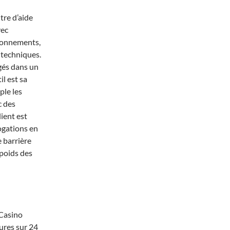
tre d’aide
vec
isionnements,
 techniques.
igés dans un
il est sa
ple les
c des
ient est
rogations en
e barrière
 poids des
 Casino
eures sur 24