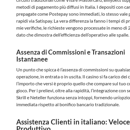
metodi di pagamento più diffusi in Italia. I depositi con ca
prepagate come Postepay sono immediati, lo stesso vale pe
rapidi via Satispay. La vera differenza la fanno i tempi di pr
mie verifiche, le richieste vengono processate in meno di 
dato che dimostra dell’efficienza dell’operativo alle spalle.
Assenza di Commissioni e Transazioni
Istantanee
Un punto che spicca è l’assenza di commissioni su qualsia
operazione, in entrata o in uscita. Il casino si fa carico dei c
l’importo che versi è proprio quello che compare sul tuo c
gioco. Per i prelievi, oltre alla rapidità, l’integrazione con 
Skrill e Neteller funziona senza intoppi, fornendo un’opzio
immediata rispetto al bonifico bancario tradizionale.
Assistenza Clienti in italiano: Veloc
Produttivo