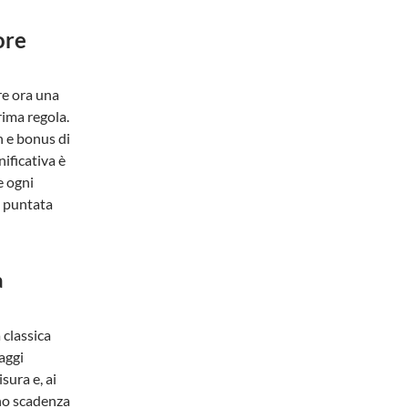
ore
fre ora una
rima regola.
n e bonus di
nificativa è
e ogni
di puntata
a
 classica
aggi
sura e, ai
nno scadenza