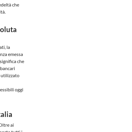
edeltà che
tà.
soluta
ti, la
cenza emessa
significa che
e bancari
 utilizzato
essibili oggi
alia
Oltre ai
orta tutti i