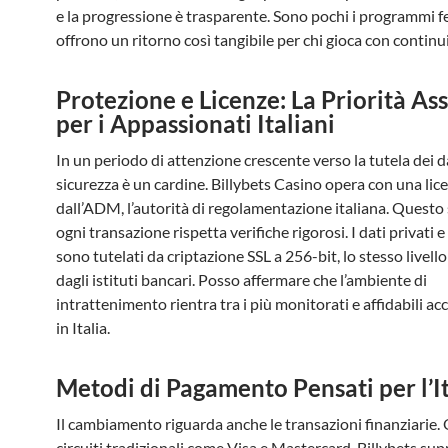
e la progressione è trasparente. Sono pochi i programmi f
offrono un ritorno così tangibile per chi gioca con continui
Protezione e Licenze: La Priorità As
per i Appassionati Italiani
In un periodo di attenzione crescente verso la tutela dei da
sicurezza è un cardine. Billybets Casino opera con una li
dall’ADM, l’autorità di regolamentazione italiana. Questo 
ogni transazione rispetta verifiche rigorosi. I dati privati 
sono tutelati da criptazione SSL a 256-bit, lo stesso livello
dagli istituti bancari. Posso affermare che l’ambiente di
intrattenimento rientra tra i più monitorati e affidabili acc
in Italia.
Metodi di Pagamento Pensati per l’It
Il cambiamento riguarda anche le transazioni finanziarie. 
circuiti tradizionali come Visa e Mastercard, Billybets supp