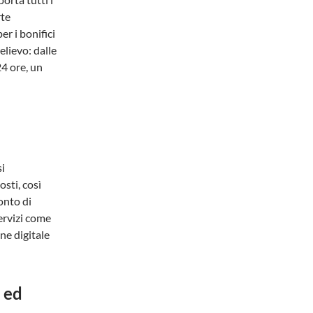
rte
r i bonifici
elievo: dalle
24 ore, un
si
osti, così
onto di
servizi come
ne digitale
e ed