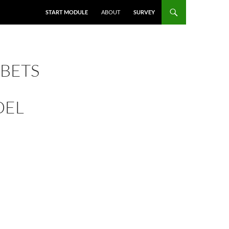
START MODULE
ABOUT
SURVEY
YBETS
DEL