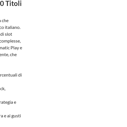
0 Titoli
a che
co italiano.
di slot
 complesse,
matic Play e
ente, che
rcentuali di
ck,
rategia e
a e ai gusti