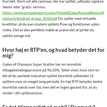
Korrekt. Stort set alle casinoer, der har spillet, udbyder også en
‘demo’ eller ‘gratis’ version.
https://www.annualreports.com/HostedData/AnnualReportA
rchive/k/kindred-group_2018.pdf
Du spiller med virtuelle
kreditter, så du kan studere spillets flow og funktioner uden
risiko. Det er den perfekte måde at prøve det af på før du
sætter penge ind.
Hvor høj er RTP’en, og hvad betyder det for
mig?
Gates of Olympus Super Scatter har en teoretisk
tilbagebetalingsprocent på 96,50%. Tallet viser, hvor stor en
del af de samlede indsatser spillet teoretisk udbetaler til
spillere over en meget lang periode. En høj RTP betyder bedre
teoretisk værdi over tid, men det er ingen garanti for, at du
vinder i din spillesession.