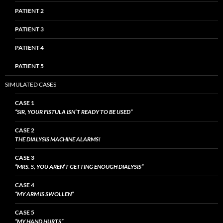
PATIENT 2
PATIENT 3
PATIENT 4
PATIENT 5
SIMULATED CASES
CASE 1
“SIR, YOUR FISTULA ISN’T READY TO BE USED”
CASE 2
THE DIALYSIS MACHINE ALARMS!
CASE 3
“MRS. S, YOU AREN’T GETTING ENOUGH DIALYSIS”
CASE 4
“MY ARM IS SWOLLEN”
CASE 5
“MY HAND HURTS”