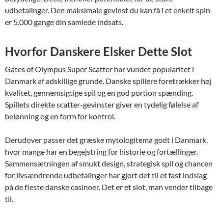
udbetalinger. Den maksimale gevinst du kan få i et enkelt spin
er 5.000 gange din samlede indsats.
Hvorfor Danskere Elsker Dette Slot
Gates of Olympus Super Scatter har vundet popularitet i
Danmark af adskillige grunde. Danske spillere foretrækker høj
kvalitet, gennemsigtige spil og en god portion spænding.
Spillets direkte scatter-gevinster giver en tydelig følelse af
belønning og en form for kontrol.
Derudover passer det græske mytologitema godt i Danmark,
hvor mange har en begejstring for historie og fortællinger.
Sammensætningen af smukt design, strategisk spil og chancen
for livsændrende udbetalinger har gjort det til et fast indslag
på de fleste danske casinoer. Det er et slot, man vender tilbage
til.