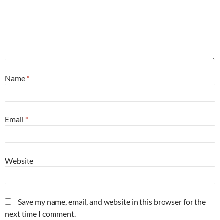
Name
*
Email
*
Website
Save my name, email, and website in this browser for the
next time I comment.