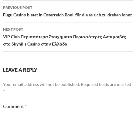
Post
PREVIOUS POST
navigation
Fugu Casino bietet in Österreich Boni, für die es sich zu drehen lohnt
NEXT POST
VIP Club Περισσότερα Στοιχήματα Περισσότερες Ανταμοιβές
στο Skyhills Casino στην Ελλάδα
LEAVE A REPLY
Your email address will not be published.
Required fields are marked
*
Comment
*