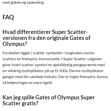
med glæde og spænding.
FAQ
Hvad differentierer Super Scatter-
versionen fra den originale Gates of
Olympus?
Forskellen ligger i scatter-symbolet. I originalen starter
scatters en freespins-bonusrunde. I Super Scatter-udgaven
giver hvert scatter-symbol en øjeblikkelig pengepræmie med
en vilkårlig multiplikator på op til 500x. Denne multiplikator
ganges med din samlede indsats. Der er ingen freespins-bonus,
så belønningen er mere ligetil.
Kan jeg spille Gates of Olympus Super
Scatter gratis?