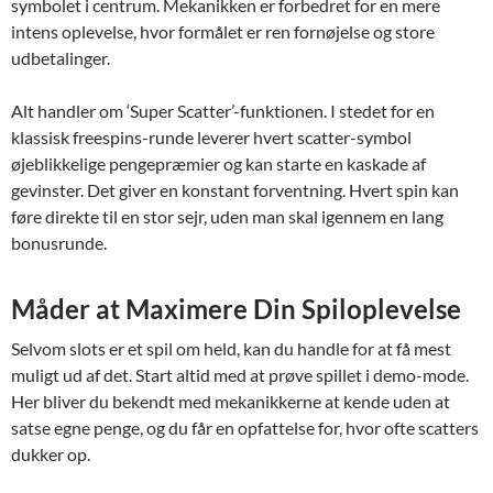
symbolet i centrum. Mekanikken er forbedret for en mere
intens oplevelse, hvor formålet er ren fornøjelse og store
udbetalinger.
Alt handler om ‘Super Scatter’-funktionen. I stedet for en
klassisk freespins-runde leverer hvert scatter-symbol
øjeblikkelige pengepræmier og kan starte en kaskade af
gevinster. Det giver en konstant forventning. Hvert spin kan
føre direkte til en stor sejr, uden man skal igennem en lang
bonusrunde.
Måder at Maximere Din Spiloplevelse
Selvom slots er et spil om held, kan du handle for at få mest
muligt ud af det. Start altid med at prøve spillet i demo-mode.
Her bliver du bekendt med mekanikkerne at kende uden at
satse egne penge, og du får en opfattelse for, hvor ofte scatters
dukker op.