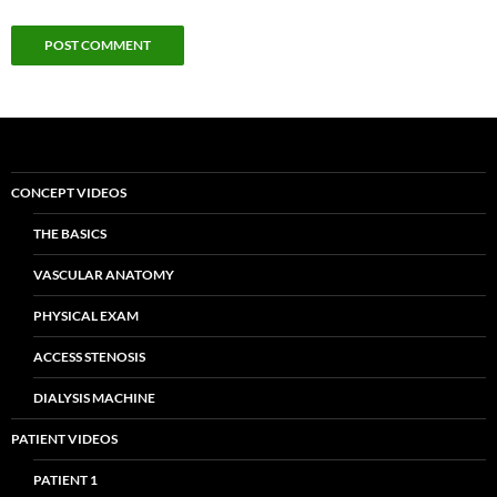
CONCEPT VIDEOS
THE BASICS
VASCULAR ANATOMY
PHYSICAL EXAM
ACCESS STENOSIS
DIALYSIS MACHINE
PATIENT VIDEOS
PATIENT 1