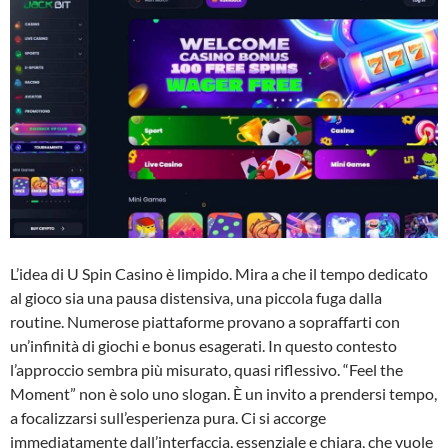
L’idea di U Spin Casino è limpido. Mira a che il tempo dedicato
al gioco sia una pausa distensiva, una piccola fuga dalla
routine. Numerose piattaforme provano a sopraffarti con
un’infinità di giochi e bonus esagerati. In questo contesto
l’approccio sembra più misurato, quasi riflessivo. “Feel the
Moment” non è solo uno slogan. È un invito a prendersi tempo,
a focalizzarsi sull’esperienza pura. Ci si accorge
immediatamente dall’interfaccia, essenziale e chiara, che vuole