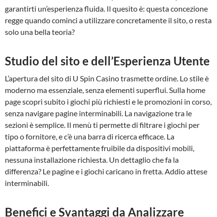
garantirti un’esperienza fluida. Il quesito è: questa concezione
regge quando cominci a utilizzare concretamente il sito, o resta
solo una bella teoria?
Studio del sito e dell’Esperienza Utente
L’apertura del sito di U Spin Casino trasmette ordine. Lo stile è
moderno ma essenziale, senza elementi superflui. Sulla home
page scopri subito i giochi più richiesti e le promozioni in corso,
senza navigare pagine interminabili. La navigazione tra le
sezioni è semplice. Il menù ti permette di filtrare i giochi per
tipo o fornitore, e c’è una barra di ricerca efficace. La
piattaforma è perfettamente fruibile da dispositivi mobili,
nessuna installazione richiesta. Un dettaglio che fa la
differenza? Le pagine e i giochi caricano in fretta. Addio attese
interminabili.
Benefici e Svantaggi da Analizzare