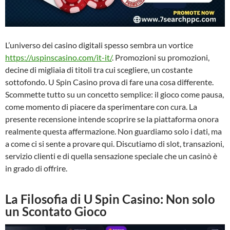
L’universo dei casino digitali spesso sembra un vortice
https://uspinscasino.com/it-it/
. Promozioni su promozioni,
decine di migliaia di titoli tra cui scegliere, un costante
sottofondo. U Spin Casino prova di fare una cosa differente.
Scommette tutto su un concetto semplice: il gioco come pausa,
come momento di piacere da sperimentare con cura. La
presente recensione intende scoprire se la piattaforma onora
realmente questa affermazione. Non guardiamo solo i dati, ma
a come ci si sente a provare qui. Discutiamo di slot, transazioni,
servizio clienti e di quella sensazione speciale che un casinò è
in grado di offrire.
La Filosofia di U Spin Casino: Non solo
un Scontato Gioco