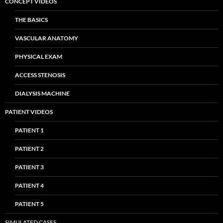
CONCEPT VIDEOS
THE BASICS
VASCULAR ANATOMY
PHYSICAL EXAM
ACCESS STENOSIS
DIALYSIS MACHINE
PATIENT VIDEOS
PATIENT 1
PATIENT 2
PATIENT 3
PATIENT 4
PATIENT 5
SIMULATED CASES