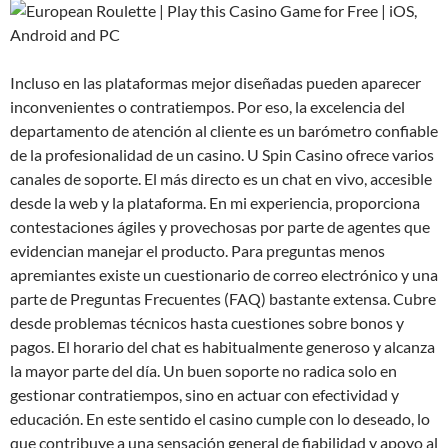
Incluso en las plataformas mejor diseñadas pueden aparecer
inconvenientes o contratiempos. Por eso, la excelencia del
departamento de atención al cliente es un barómetro confiable
de la profesionalidad de un casino. U Spin Casino ofrece varios
canales de soporte. El más directo es un chat en vivo, accesible
desde la web y la plataforma. En mi experiencia, proporciona
contestaciones ágiles y provechosas por parte de agentes que
evidencian manejar el producto. Para preguntas menos
apremiantes existe un cuestionario de correo electrónico y una
parte de Preguntas Frecuentes (FAQ) bastante extensa. Cubre
desde problemas técnicos hasta cuestiones sobre bonos y
pagos. El horario del chat es habitualmente generoso y alcanza
la mayor parte del día. Un buen soporte no radica solo en
gestionar contratiempos, sino en actuar con efectividad y
educación. En este sentido el casino cumple con lo deseado, lo
que contribuye a una sensación general de fiabilidad y apoyo al