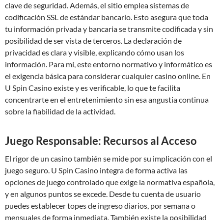
clave de seguridad. Además, el sitio emplea sistemas de
codificación SSL de estándar bancario. Esto asegura que toda
tu información privada y bancaria se transmite codificada y sin
posibilidad de ser vista de terceros. La declaración de
privacidad es clara y visible, explicando cómo usan los
información. Para mí, este entorno normativo y informático es
el exigencia básica para considerar cualquier casino online. En
U Spin Casino existe y es verificable, lo que te facilita
concentrarte en el entretenimiento sin esa angustia continua
sobre la fiabilidad de la actividad.
Juego Responsable: Recursos al Acceso
El rigor de un casino también se mide por su implicación con el
juego seguro. U Spin Casino integra de forma activa las
opciones de juego controlado que exige la normativa española,
y en algunos puntos se excede. Desde tu cuenta de usuario
puedes establecer topes de ingreso diarios, por semana o
mensuales de forma inmediata. También existe la posibilidad