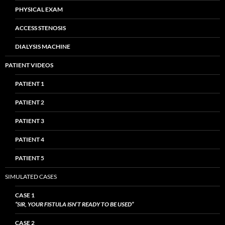
PHYSICAL EXAM
ACCESS STENOSIS
DIALYSIS MACHINE
PATIENT VIDEOS
PATIENT 1
PATIENT 2
PATIENT 3
PATIENT 4
PATIENT 5
SIMULATED CASES
CASE 1
“SIR, YOUR FISTULA ISN’T READY TO BE USED”
CASE 2