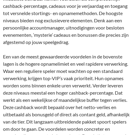
cashback-percentage, cadeaus voor je verjaardag en toegang
tot versnelde stortings- en opnamemethoden. De hoogste
niveaus bieden nog exclusievere elementen. Denk aan een
persoonlijke accountmanager, uitnodigingen voor besloten
evenementen, ‘mysterie’ cadeaus en bonussen die precies zijn
afgestemd op jouw speelgedrag.
Een van de meest gewaardeerde voordelen in de bovenste
lagen is de hogere opnamelimiet en veel rapidere verwerking.
Waar een reguliere speler moet wachten op een standaard
verwerking, krijgen top-VIP’s vaak prioriteit. Hun opnames
worden soms binnen enkele uren verwerkt. Verder leveren
deze niveaus meestal een hoger cashback-percentage. Dat
werkt als een wekelijkse of maandelijkse buffer tegen verlies.
Deze cashback wordt bepaald over het netto-verlies en
uitbetaald als bonusgeld of direct als contant geld, afhankelijk
van de tier. Dit langzaam uitbreidende pakket spoort spelers
om door te gaan. De voordelen worden concreter en