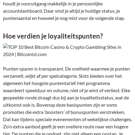
houdt je vooruitgang makkelijk in je persoonlijke
accountdashboard. Daar vind je altijd je huidige status, je
puntenaantal en hoeveel je nog mist voor de volgende stap.
Hoe verdien je loyaliteitspunten?
Punten sparen is transparant. De snelheid waarmee je punten
verzamelt, wijkt af per spelcategorie. Slots bieden over het
algemeen het hoogste puntentarief. Het programma
waardeert speelduur en volume, niet of je wint of verliest. Elke
gespeelde ronde draagt dus bij aan je loyaliteitsstatus, wat de
uitkomst ook is. Bovenop deze basispunten zijn er soms
promoties die extra ‘boosters’ of bonuspunten verstrekken.
Dat kan tijdens speciale evenementen of wekelijkse challenges.
Zo’n extra aanbod geeft je een snellere route naar een hogere
tier. De punten die je opdoet, zijn niet alleen een opstap. Je