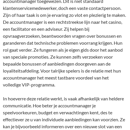
accountmanager toegewezen. Dit is niet standaard
klantenservicemedewerker, doch een vaste contactpersoon.
Zijn of haar taak is om je ervaring zo vlot en plezierig te maken.
De accountmanager is een rechtstreekse lijn naar het casino,
een facilitator en een adviseur. Zij helpen bij
opvraagverzoeken, beantwoorden vragen over bonussen en
garanderen dat technische problemen voorrang krijgen. Hun
rol gaat verder. Ze fungeren als je eigen gids door het aanbod
van speciale promoties. Ze kunnen zelfs verzoeken voor
bepaalde bonussen of aanbiedingen doorgeven aan de
loyaliteitsafdeling. Voor talrijke spelers is de relatie met hun
accountmanager het meest tastbare voordeel van het
volledige VIP-programma.
In hoeverre deze relatie werkt, is vaak afhankelijk van heldere
communicatie. Hoe beter je accountmanager je
speelvoorkeuren, budget en verwachtingen kent, des te
effectiever ze u van individuele aanbiedingen kan voorzien. Ze
kan je bijvoorbeeld informeren over een nieuwe slot van een