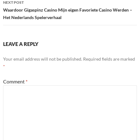
NEXT POST
Waardoor Gigaspinz Casino Mijn eigen Favoriete Casino Werden –
Het Nederlands Spelerverhaal
LEAVE A REPLY
Your email address will not be published.
Required fields are marked
*
Comment
*