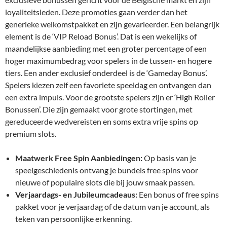
loyaliteitsleden. Deze promoties gaan verder dan het
generieke welkomstpakket en zijn gevarieerder. Een belangrijk
element is de ‘VIP Reload Bonus’. Dat is een wekelijks of
maandelijkse aanbieding met een groter percentage of een
hoger maximumbedrag voor spelers in de tussen- en hogere
tiers. Een ander exclusief onderdeel is de ‘Gameday Bonus’.
Spelers kiezen zelf een favoriete speeldag en ontvangen dan
een extra impuls. Voor de grootste spelers zijn er ‘High Roller
Bonussen’. Die zijn gemaakt voor grote stortingen, met
gereduceerde wedvereisten en soms extra vrije spins op
premium slots.
Maatwerk Free Spin Aanbiedingen:
Op basis van je
speelgeschiedenis ontvang je bundels free spins voor
nieuwe of populaire slots die bij jouw smaak passen.
Verjaardags- en Jubileumcadeaus:
Een bonus of free spins
pakket voor je verjaardag of de datum van je account, als
teken van persoonlijke erkenning.