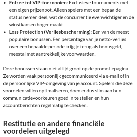
Entree tot VIP-toernooien:
Exclusieve tournaments met
een eigen prijzenpot. Alleen spelers met een bepaalde
status nemen deel, wat de concurrentie evenwichtiger en de
winstkansen hoger maakt.
Loss Protection (Verliesbescherming):
Een van de meest
populaire bonussen. Een percentage van je netto-verlies
over een bepaalde periode krijg je terug als bonusgeld,
meestal met aantrekkelijke voorwaarden.
Deze bonussen staan niet altijd groot op de promotiepagina.
Ze worden vaak persoonlijk gecommuniceerd via e-mail of in
de persoonlijke VIP-omgeving van je account. Spelers die deze
voordelen willen optimaliseren, doen er dus slim aan hun
communicatievoorkeuren goed in te stellen en hun
accountberichten regelmatig te checken.
Restitutie en andere financiële
voordelen uitgelegd