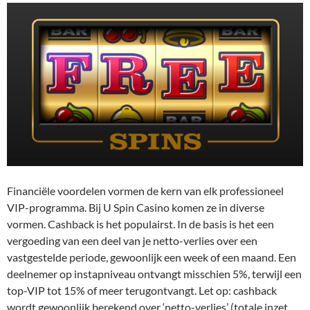
Financiële voordelen vormen de kern van elk professioneel
VIP-programma. Bij U Spin Casino komen ze in diverse
vormen. Cashback is het populairst. In de basis is het een
vergoeding van een deel van je netto-verlies over een
vastgestelde periode, gewoonlijk een week of een maand. Een
deelnemer op instapniveau ontvangt misschien 5%, terwijl een
top-VIP tot 15% of meer terugontvangt. Let op: cashback
wordt gewoonlijk berekend over ‘netto-verlies’ (totale inzet