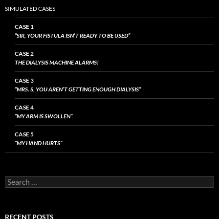
SIMULATED CASES
CASE 1
“SIR, YOUR FISTULA ISN’T READY TO BE USED”
CASE 2
THE DIALYSIS MACHINE ALARMS!
CASE 3
“MRS. S, YOU AREN’T GETTING ENOUGH DIALYSIS”
CASE 4
“MY ARM IS SWOLLEN”
CASE 5
“MY HAND HURTS”
Search
for:
RECENT POSTS