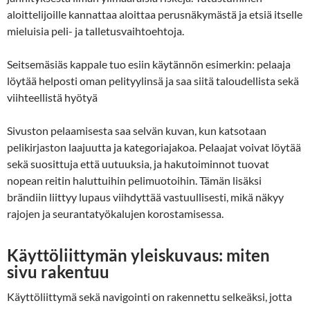
aloittelijoille kannattaa aloittaa perusnäkymästä ja etsiä itselle
mieluisia peli- ja talletusvaihtoehtoja.
Seitsemäsiäs kappale tuo esiin käytännön esimerkin: pelaaja
löytää helposti oman pelityylinsä ja saa siitä taloudellista sekä
viihteellistä hyötyä
Sivuston pelaamisesta saa selvän kuvan, kun katsotaan
pelikirjaston laajuutta ja kategoriajakoa. Pelaajat voivat löytää
sekä suosittuja että uutuuksia, ja hakutoiminnot tuovat
nopean reitin haluttuihin pelimuotoihin. Tämän lisäksi
brändiin liittyy lupaus viihdyttää vastuullisesti, mikä näkyy
rajojen ja seurantatyökalujen korostamisessa.
Käyttöliittymän yleiskuvaus: miten
sivu rakentuu
Käyttöliittymä sekä navigointi on rakennettu selkeäksi, jotta