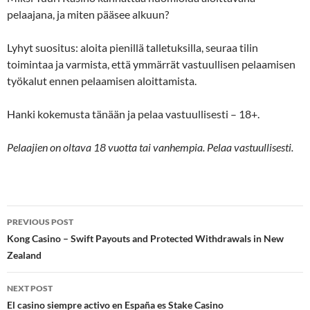
pelaajana, ja miten pääsee alkuun?
Lyhyt suositus: aloita pienillä talletuksilla, seuraa tilin
toimintaa ja varmista, että ymmärrät vastuullisen pelaamisen
työkalut ennen pelaamisen aloittamista.
Hanki kokemusta tänään ja pelaa vastuullisesti – 18+.
Pelaajien on oltava 18 vuotta tai vanhempia. Pelaa vastuullisesti.
Post
PREVIOUS POST
navigation
Kong Casino – Swift Payouts and Protected Withdrawals in New
Zealand
NEXT POST
El casino siempre activo en España es Stake Casino