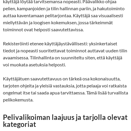
käyttäjä löytää tarvitsemansa nopeasti. Päävalikko ohjaa
pelien, kampanjoiden ja tilin hallinnan pariin, ja hakutoiminto
auttaa kaventamaan pelitarjontaa. Käyttäjä saa visuaalisesti
miellyttävän ja loogisen kokemuksen, jossa tärkeimmät
toiminnot ovat helposti saavutettavissa.
Rekisteröinti etenee käyttäjäystävällisesti: yksinkertaiset
tiedot ja nopeasti suoritettavat toiminnot auttavat uuden tilin
avaamisessa. Tilinhallinta on suunniteltu siten, että käyttäjä
voi muokata asetuksia helposti.
Käyttäjätuen saavutettavuus on tärkeä osa kokonaisuutta,
tarjoten ohjeita ja yleisiä vastauksia, jotta pelaaja voi ratkaista
ongelmat itse tai saada apua tarvittaessa. Tämä lisää turvallista
pelikokemusta.
Pelivalikoiman laajuus ja tarjolla olevat
kategoriat