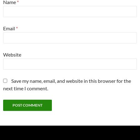
Name
*
Email
*
Website
Save my name, email, and website in this browser for the
next time I comment.