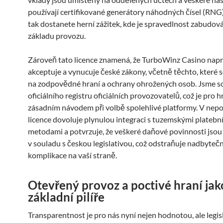
používají certifikované generátory náhodných čísel (RNG)
tak dostanete herní zážitek, kde je spravedlnost zabudo
základu provozu.
Zároveň tato licence znamená, že TurboWinz Casino nap
akceptuje a vynucuje české zákony, včetně těchto, které 
na zodpovědné hraní a ochrany ohrožených osob. Jsme s
oficiálního registru oficiálních provozovatelů, což je pro h
zásadním návodem při volbě spolehlivé platformy. V nepo
licence dovoluje plynulou integraci s tuzemskými platebn
metodami a potvrzuje, že veškeré daňové povinnosti jsou
v souladu s českou legislativou, což odstraňuje nadbyteč
komplikace na vaší straně.
Otevřený provoz a poctivé hraní jak
základní pilíře
Transparentnost je pro nás nyní nejen hodnotou, ale legis