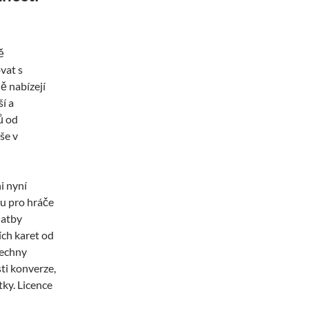
ě
vat s
ě nabízejí
ší a
ů od
še v
i nyní
ou pro hráče
latby
ch karet od
šechny
ti konverze,
tky. Licence