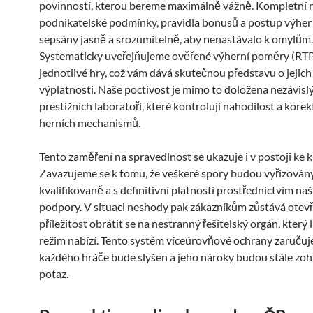
povinností, kterou bereme maximálně vážně. Kompletní 
podnikatelské podmínky, pravidla bonusů a postup výher
sepsány jasně a srozumitelně, aby nenastávalo k omylům.
Systematicky uveřejňujeme ověřené výherní poměry (RTP
jednotlivé hry, což vám dává skutečnou představu o jejich
výplatnosti. Naše poctivost je mimo to doložena nezávisl
prestižních laboratoří, které kontrolují nahodilost a kore
herních mechanismů.
Tento zaměření na spravedlnost se ukazuje i v postoji ke 
Zavazujeme se k tomu, že veškeré spory budou vyřizovány
kvalifikovaně a s definitivní platností prostřednictvím na
podpory. V situaci neshody pak zákazníkům zůstává otev
příležitost obrátit se na nestranný řešitelský orgán, který 
režim nabízí. Tento systém víceúrovňové ochrany zaručuje
každého hráče bude slyšen a jeho nároky budou stále zo
potaz.