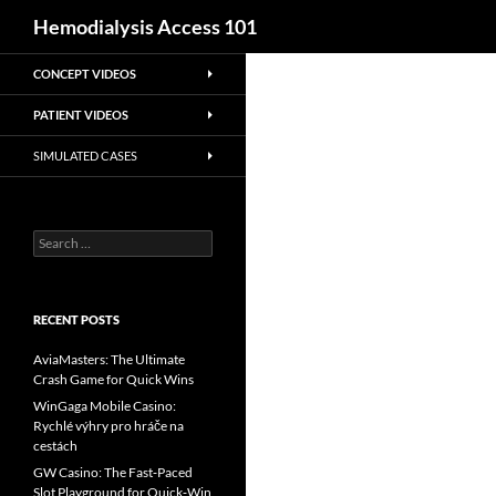
Search
Hemodialysis Access 101
Skip
CONCEPT VIDEOS
to
content
PATIENT VIDEOS
SIMULATED CASES
Search
for:
RECENT POSTS
AviaMasters: The Ultimate
Crash Game for Quick Wins
WinGaga Mobile Casino:
Rychlé výhry pro hráče na
cestách
GW Casino: The Fast‑Paced
Slot Playground for Quick‑Win