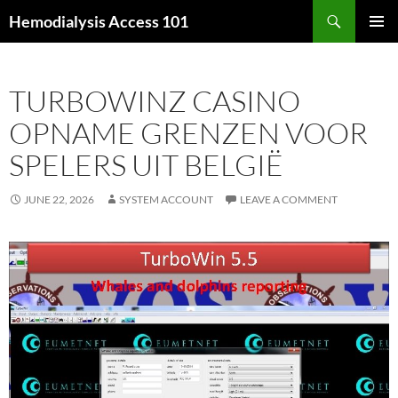
Skip
Search
Hemodialysis Access 101
to
PRIMAR
content
MENU
TURBOWINZ CASINO
OPNAME GRENZEN VOOR
SPELERS UIT BELGIË
JUNE 22, 2026
SYSTEM ACCOUNT
LEAVE A COMMENT