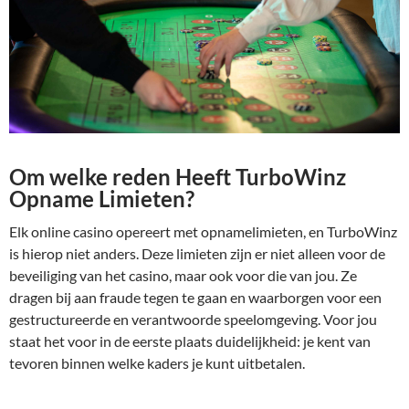
Om welke reden Heeft TurboWinz
Opname Limieten?
Elk online casino opereert met opnamelimieten, en TurboWinz
is hierop niet anders. Deze limieten zijn er niet alleen voor de
beveiliging van het casino, maar ook voor die van jou. Ze
dragen bij aan fraude tegen te gaan en waarborgen voor een
gestructureerde en verantwoorde speelomgeving. Voor jou
staat het voor in de eerste plaats duidelijkheid: je kent van
tevoren binnen welke kaders je kunt uitbetalen.