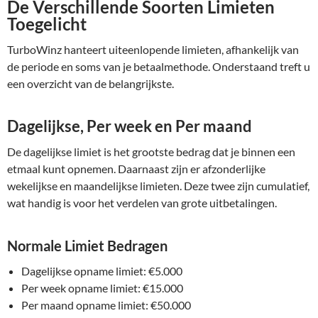
De Verschillende Soorten Limieten
Toegelicht
TurboWinz hanteert uiteenlopende limieten, afhankelijk van
de periode en soms van je betaalmethode. Onderstaand treft u
een overzicht van de belangrijkste.
Dagelijkse, Per week en Per maand
De dagelijkse limiet is het grootste bedrag dat je binnen een
etmaal kunt opnemen. Daarnaast zijn er afzonderlijke
wekelijkse en maandelijkse limieten. Deze twee zijn cumulatief,
wat handig is voor het verdelen van grote uitbetalingen.
Normale Limiet Bedragen
Dagelijkse opname limiet: €5.000
Per week opname limiet: €15.000
Per maand opname limiet: €50.000