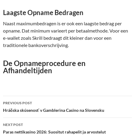
Laagste Opname Bedragen
Naast maximumbedragen is er ook een laagste bedrag per
opname. Dat minimum varieert per betaalmethode. Voor een
e-wallet zoals Skrill bedraagt dit kleiner dan voor een
traditionele bankoverschrijving.
De Opnameprocedure en
Afhandeltijden
Post
PREVIOUS POST
navigation
Hráčska skúsenosť v Gamblerina Casino na Slovensku
NEXT POST
Paras nettikasino 2026: Suositut rahapelit ja arvostelut