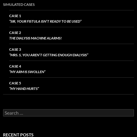
SIMULATED CASES
CASE 1
“SIR, YOUR FISTULA ISN’T READY TO BE USED”
CASE 2
THE DIALYSIS MACHINE ALARMS!
CASE 3
“MRS. S, YOU AREN’T GETTING ENOUGH DIALYSIS”
CASE 4
“MY ARM IS SWOLLEN”
CASE 5
“MY HAND HURTS”
Search
for:
RECENT POSTS