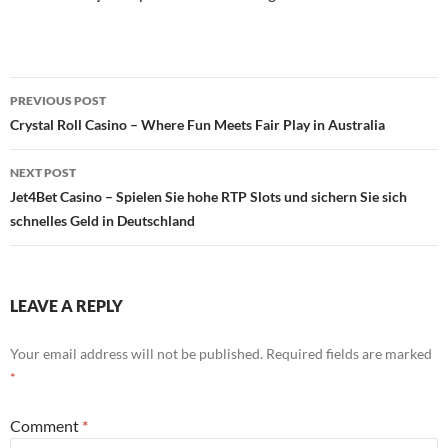
Post
PREVIOUS POST
navigation
Crystal Roll Casino – Where Fun Meets Fair Play in Australia
NEXT POST
Jet4Bet Casino – Spielen Sie hohe RTP Slots und sichern Sie sich
schnelles Geld in Deutschland
LEAVE A REPLY
Your email address will not be published.
Required fields are marked
*
Comment
*