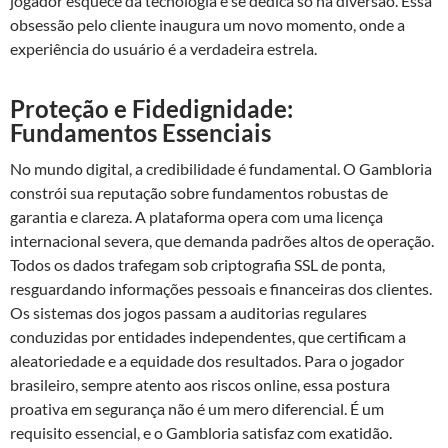
jogador esquece da tecnologia e se dedica só na diversão. Essa
obsessão pelo cliente inaugura um novo momento, onde a
experiência do usuário é a verdadeira estrela.
Proteção e Fidedignidade:
Fundamentos Essenciais
No mundo digital, a credibilidade é fundamental. O Gambloria
constrói sua reputação sobre fundamentos robustas de
garantia e clareza. A plataforma opera com uma licença
internacional severa, que demanda padrões altos de operação.
Todos os dados trafegam sob criptografia SSL de ponta,
resguardando informações pessoais e financeiras dos clientes.
Os sistemas dos jogos passam a auditorias regulares
conduzidas por entidades independentes, que certificam a
aleatoriedade e a equidade dos resultados. Para o jogador
brasileiro, sempre atento aos riscos online, essa postura
proativa em segurança não é um mero diferencial. É um
requisito essencial, e o Gambloria satisfaz com exatidão.