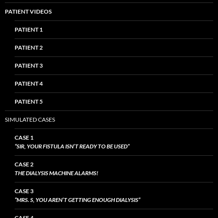
PATIENT VIDEOS
PATIENT 1
PATIENT 2
PATIENT 3
PATIENT 4
PATIENT 5
SIMULATED CASES
CASE 1
“SIR, YOUR FISTULA ISN’T READY TO BE USED”
CASE 2
THE DIALYSIS MACHINE ALARMS!
CASE 3
“MRS. S, YOU AREN’T GETTING ENOUGH DIALYSIS”
CASE 4