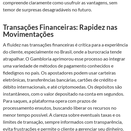
compreende claramente como usufruir as vantagens, sem
temor de surpresas desagradáveis no futuro.
Transações Financeiras: Rapidez nas
Movimentações
A fluidez nas transações financeiras é crítica para a experiência
do cliente, especialmente no Brasil, onde a burocracia tende
atrapalhar. O Gambloria aprimorou esse processo ao integrar
uma variedade de métodos de pagamento conhecidos e
fidedignos no país. Os apostadores podem usar carteiras
eletrônicas, transferências bancárias, cartões de crédito e
débito internacionais, e até criptomoedas. Os depósitos são
instantâneos, com o valor depositado na conta em segundos.
Para saques, a plataforma opera com prazos de
processamento enxutos, buscando liberar os recursos no
menor tempo possível. A clareza sobre eventuais taxas e os
limites de transação, sempre informados com transparência,
evita frustrações e permite o cliente a gerenciar seu dinheiro.