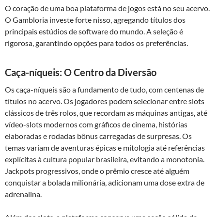
O coração de uma boa plataforma de jogos está no seu acervo.
O Gambloria investe forte nisso, agregando títulos dos
principais estúdios de software do mundo. A seleção é
rigorosa, garantindo opções para todos os preferências.
Caça-níqueis: O Centro da Diversão
Os caça-níqueis são a fundamento de tudo, com centenas de
títulos no acervo. Os jogadores podem selecionar entre slots
clássicos de três rolos, que recordam as máquinas antigas, até
vídeo-slots modernos com gráficos de cinema, histórias
elaboradas e rodadas bônus carregadas de surpresas. Os
temas variam de aventuras épicas e mitologia até referências
explícitas à cultura popular brasileira, evitando a monotonia.
Jackpots progressivos, onde o prêmio cresce até alguém
conquistar a bolada milionária, adicionam uma dose extra de
adrenalina.