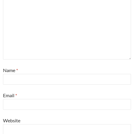
Name
*
Email
*
Website