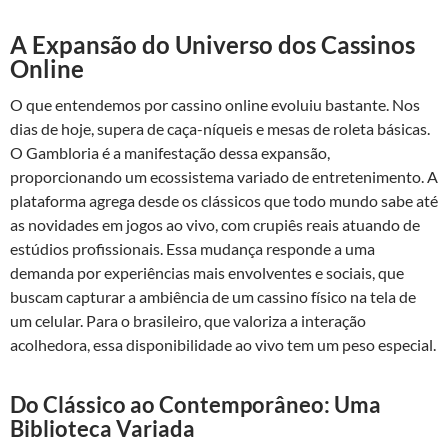
A Expansão do Universo dos Cassinos
Online
O que entendemos por cassino online evoluiu bastante. Nos
dias de hoje, supera de caça-níqueis e mesas de roleta básicas.
O Gambloria é a manifestação dessa expansão,
proporcionando um ecossistema variado de entretenimento. A
plataforma agrega desde os clássicos que todo mundo sabe até
as novidades em jogos ao vivo, com crupiês reais atuando de
estúdios profissionais. Essa mudança responde a uma
demanda por experiências mais envolventes e sociais, que
buscam capturar a ambiência de um cassino físico na tela de
um celular. Para o brasileiro, que valoriza a interação
acolhedora, essa disponibilidade ao vivo tem um peso especial.
Do Clássico ao Contemporâneo: Uma
Biblioteca Variada