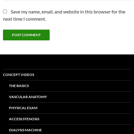
Save my name, email, and website in this browser for the
next time I comment.
CONCEPT VIDEOS
THE BASICS
VASCULAR ANATOMY
PHYSICAL EXAM
ACCESS STENOSIS
DIALYSIS MACHINE