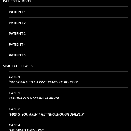
PATIENT VIDEOS
PATIENT 1
PATIENT 2
PATIENT 3
PATIENT 4
PATIENT 5
SIMULATED CASES
CASE 1
“SIR, YOUR FISTULA ISN’T READY TO BE USED”
CASE 2
THE DIALYSIS MACHINE ALARMS!
CASE 3
“MRS. S, YOU AREN’T GETTING ENOUGH DIALYSIS”
CASE 4
“MY ARM IS SWOLLEN”