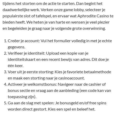
tijdens het storten om de actie te starten. Dan begint het
daadwerkelijke werk. Verken onze game lobby, selecteer je
populairste slot of tafelspel, en ervaar wat Aphrodite Casino te
bieden heeft. We heten je van harte en wensen je veel plezier
en begeleiden je graag naar je volgende grote overwinning.
Creëer je account: Vul het formulier volledig in met je echte
gegevens.
Verifieer je identiteit: Upload een kopie van je
identiteitskaart en een recent bewijs van adres. Dit doe je
één keer.
Voer uit je eerste storting: Kies je favoriete betaalmethode
en maak een storting naar je casinoaccount.
Activeer je welkomstbonus: Navigeer naar de cashier of
bonus sectie en vraag aan de aanbieding (een code kan van
toepassing zijn).
Ga aan de slag met spelen: Je bonusgeld en/of free spins
worden direct gestort. Kies een spel en beleef het.