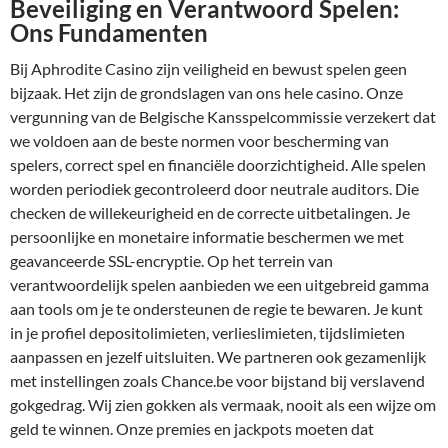
Beveiliging en Verantwoord Spelen:
Ons Fundamenten
Bij Aphrodite Casino zijn veiligheid en bewust spelen geen
bijzaak. Het zijn de grondslagen van ons hele casino. Onze
vergunning van de Belgische Kansspelcommissie verzekert dat
we voldoen aan de beste normen voor bescherming van
spelers, correct spel en financiële doorzichtigheid. Alle spelen
worden periodiek gecontroleerd door neutrale auditors. Die
checken de willekeurigheid en de correcte uitbetalingen. Je
persoonlijke en monetaire informatie beschermen we met
geavanceerde SSL-encryptie. Op het terrein van
verantwoordelijk spelen aanbieden we een uitgebreid gamma
aan tools om je te ondersteunen de regie te bewaren. Je kunt
in je profiel depositolimieten, verlieslimieten, tijdslimieten
aanpassen en jezelf uitsluiten. We partneren ook gezamenlijk
met instellingen zoals Chance.be voor bijstand bij verslavend
gokgedrag. Wij zien gokken als vermaak, nooit als een wijze om
geld te winnen. Onze premies en jackpots moeten dat