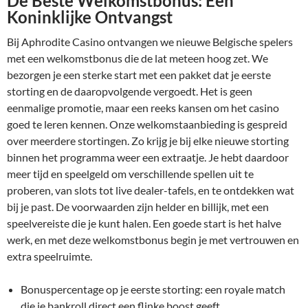
De Beste Welkomstbonus: Een
Koninklijke Ontvangst
Bij Aphrodite Casino ontvangen we nieuwe Belgische spelers
met een welkomstbonus die de lat meteen hoog zet. We
bezorgen je een sterke start met een pakket dat je eerste
storting en de daaropvolgende vergoedt. Het is geen
eenmalige promotie, maar een reeks kansen om het casino
goed te leren kennen. Onze welkomstaanbieding is gespreid
over meerdere stortingen. Zo krijg je bij elke nieuwe storting
binnen het programma weer een extraatje. Je hebt daardoor
meer tijd en speelgeld om verschillende spellen uit te
proberen, van slots tot live dealer-tafels, en te ontdekken wat
bij je past. De voorwaarden zijn helder en billijk, met een
speelvereiste die je kunt halen. Een goede start is het halve
werk, en met deze welkomstbonus begin je met vertrouwen en
extra speelruimte.
Bonuspercentage op je eerste storting: een royale match
die je bankroll direct een flinke boost geeft.