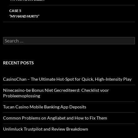
CASE 5
“MY HAND HURTS”
Search
for:
RECENT POSTS
CasinoChan – The Ultimate Hot‑Spot for Quick, High‑Intensity Play
Ninecasino-be Bonus Niet Gecrediteerd: Checklist voor
Probleemoplossing
Tucan Casino Mobile Banking App Deposits
Common Problems on Angliabet and How to Fix Them
Unlimluck Trustpilot and Review Breakdown