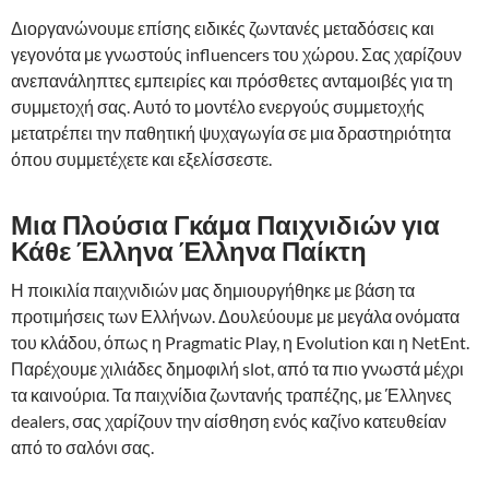
Διοργανώνουμε επίσης ειδικές ζωντανές μεταδόσεις και
γεγονότα με γνωστούς influencers του χώρου. Σας χαρίζουν
ανεπανάληπτες εμπειρίες και πρόσθετες ανταμοιβές για τη
συμμετοχή σας. Αυτό το μοντέλο ενεργούς συμμετοχής
μετατρέπει την παθητική ψυχαγωγία σε μια δραστηριότητα
όπου συμμετέχετε και εξελίσσεστε.
Μια Πλούσια Γκάμα Παιχνιδιών για
Κάθε Έλληνα Έλληνα Παίκτη
Η ποικιλία παιχνιδιών μας δημιουργήθηκε με βάση τα
προτιμήσεις των Ελλήνων. Δουλεύουμε με μεγάλα ονόματα
του κλάδου, όπως η Pragmatic Play, η Evolution και η NetEnt.
Παρέχουμε χιλιάδες δημοφιλή slot, από τα πιο γνωστά μέχρι
τα καινούρια. Τα παιχνίδια ζωντανής τραπέζης, με Έλληνες
dealers, σας χαρίζουν την αίσθηση ενός καζίνο κατευθείαν
από το σαλόνι σας.