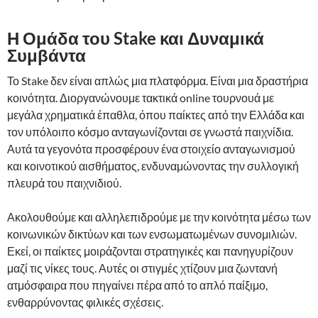
Η Ομάδα του Stake και Δυναμικά
Συμβάντα
Το Stake δεν είναι απλώς μια πλατφόρμα. Είναι μια δραστήρια
κοινότητα. Διοργανώνουμε τακτικά online τουρνουά με
μεγάλα χρηματικά έπαθλα, όπου παίκτες από την Ελλάδα και
τον υπόλοιπο κόσμο ανταγωνίζονται σε γνωστά παιχνίδια.
Αυτά τα γεγονότα προσφέρουν ένα στοιχείο ανταγωνισμού
και κοινοτικού αισθήματος, ενδυναμώνοντας την συλλογική
πλευρά του παιχνιδιού.
Ακολουθούμε και αλληλεπιδρούμε με την κοινότητα μέσω των
κοινωνικών δικτύων και των ενσωματωμένων συνομιλιών.
Εκεί, οι παίκτες μοιράζονται στρατηγικές και πανηγυρίζουν
μαζί τις νίκες τους. Αυτές οι στιγμές χτίζουν μια ζωντανή
ατμόσφαιρα που πηγαίνει πέρα από το απλό παίξιμο,
ενθαρρύνοντας φιλικές σχέσεις.