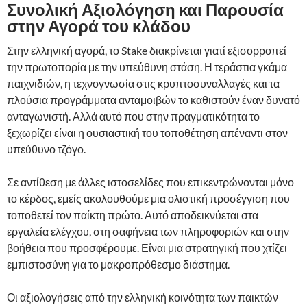
Συνολική Αξιολόγηση και Παρουσία
στην Αγορά του κλάδου
Στην ελληνική αγορά, το Stake διακρίνεται γιατί εξισορροπεί
την πρωτοπορία με την υπεύθυνη στάση. Η τεράστια γκάμα
παιχνιδιών, η τεχνογνωσία στις κρυπτοσυναλλαγές και τα
πλούσια προγράμματα ανταμοιβών το καθιστούν έναν δυνατό
ανταγωνιστή. Αλλά αυτό που στην πραγματικότητα το
ξεχωρίζει είναι η ουσιαστική του τοποθέτηση απέναντι στον
υπεύθυνο τζόγο.
Σε αντίθεση με άλλες ιστοσελίδες που επικεντρώνονται μόνο
το κέρδος, εμείς ακολουθούμε μια ολιστική προσέγγιση που
τοποθετεί τον παίκτη πρώτο. Αυτό αποδεικνύεται στα
εργαλεία ελέγχου, στη σαφήνεια των πληροφοριών και στην
βοήθεια που προσφέρουμε. Είναι μια στρατηγική που χτίζει
εμπιστοσύνη για το μακροπρόθεσμο διάστημα.
Οι αξιολογήσεις από την ελληνική κοινότητα των παικτών