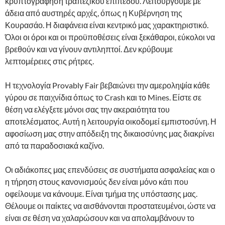
κρυπτογράφηση τραπεζικού επιπέδου. Λειτουργούμε με
άδεια από αυστηρές αρχές, όπως η Κυβέρνηση της
Κουρασάο. Η διαφάνεια είναι κεντρικό μας χαρακτηριστικό.
Όλοι οι όροι και οι προϋποθέσεις είναι ξεκάθαροι, εύκολοι να
βρεθούν και να γίνουν αντιληπτοί. Δεν κρύβουμε
λεπτομέρειες στις ρήτρες.
Η τεχνολογία Provably Fair βεβαιώνει την αμεροληψία κάθε
γύρου σε παιχνίδια όπως το Crash και το Mines. Είστε σε
θέση να ελέγξετε μόνοι σας την ακεραιότητα του
αποτελέσματος. Αυτή η λειτουργία οικοδομεί εμπιστοσύνη. Η
αφοσίωση μας στην απόδειξη της δικαιοσύνης μας διακρίνει
από τα παραδοσιακά καζίνο.
Οι αδιάκοπες μας επενδύσεις σε συστήματα ασφαλείας και ο
η τήρηση στους κανονισμούς δεν είναι μόνο κάτι που
οφείλουμε να κάνουμε. Είναι τμήμα της υπόστασης μας.
Θέλουμε οι παίκτες να αισθάνονται προστατευμένοι, ώστε να
είναι σε θέση να χαλαρώσουν και να απολαμβάνουν το