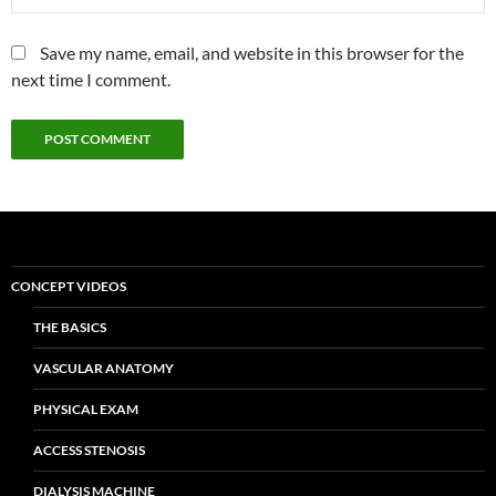
Save my name, email, and website in this browser for the
next time I comment.
CONCEPT VIDEOS
THE BASICS
VASCULAR ANATOMY
PHYSICAL EXAM
ACCESS STENOSIS
DIALYSIS MACHINE