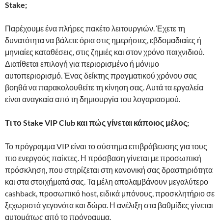
Stake;
Παρέχουμε ένα πλήρες πακέτο λειτουργιών. Έχετε τη
δυνατότητα να βάλετε όρια στις ημερήσιες, εβδομαδιαίες ή
μηνιαίες καταθέσεις, στις ζημιές και στον χρόνο παιχνιδιού.
Διατίθεται επιλογή για περιορισμένο ή μόνιμο
αυτοπεριορισμό. Ένας δείκτης πραγματικού χρόνου σας
βοηθά να παρακολουθείτε τη κίνηση σας. Αυτά τα εργαλεία
είναι αναγκαία από τη δημιουργία του λογαριασμού.
Τι το Stake VIP Club και πώς γίνεται κάποιος μέλος;
Το πρόγραμμα VIP είναι το σύστημα επιβράβευσης για τους
πιο ενεργούς παίκτες. Η πρόσβαση γίνεται με προσωπική
πρόσκληση, που στηρίζεται στη κανονική σας δραστηριότητα
και στα στοιχήματά σας. Τα μέλη απολαμβάνουν μεγαλύτερο
cashback, προσωπικό host, ειδικά μπόνους, προσκλητήριο σε
ξεχωριστά γεγονότα και δώρα. Η ανέλιξη στα βαθμίδες γίνεται
αυτομάτως από το πρόγραμμα.