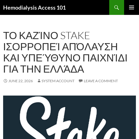
Skip
Search
Hemodialysis Access 101
to
PRIMAR
content
MENU
ΤΟ ΚΑΖΊΝΟ STAKE
ΙΣΟΡΡΟΠΕΊ ΑΠΌΛΑΥΣΗ
ΚΑΙ ΥΠΕΎΘΥΝΟ ΠΑΙΧΝΊΔΙ
ΓΙΑ ΤΗΝ ΕΛΛΆΔΑ
JUNE 22, 2026
SYSTEM ACCOUNT
LEAVE A COMMENT