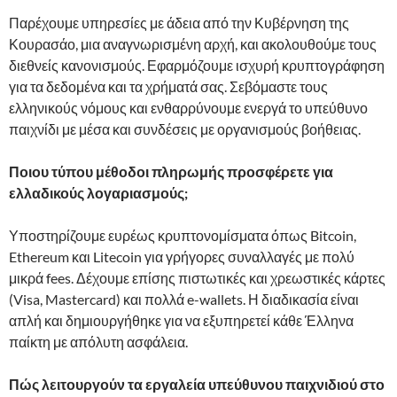
Παρέχουμε υπηρεσίες με άδεια από την Κυβέρνηση της
Κουρασάο, μια αναγνωρισμένη αρχή, και ακολουθούμε τους
διεθνείς κανονισμούς. Εφαρμόζουμε ισχυρή κρυπτογράφηση
για τα δεδομένα και τα χρήματά σας. Σεβόμαστε τους
ελληνικούς νόμους και ενθαρρύνουμε ενεργά το υπεύθυνο
παιχνίδι με μέσα και συνδέσεις με οργανισμούς βοήθειας.
Ποιου τύπου μέθοδοι πληρωμής προσφέρετε για
ελλαδικούς λογαριασμούς;
Υποστηρίζουμε ευρέως κρυπτονομίσματα όπως Bitcoin,
Ethereum και Litecoin για γρήγορες συναλλαγές με πολύ
μικρά fees. Δέχουμε επίσης πιστωτικές και χρεωστικές κάρτες
(Visa, Mastercard) και πολλά e-wallets. Η διαδικασία είναι
απλή και δημιουργήθηκε για να εξυπηρετεί κάθε Έλληνα
παίκτη με απόλυτη ασφάλεια.
Πώς λειτουργούν τα εργαλεία υπεύθυνου παιχνιδιού στο