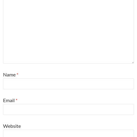
Name
*
Email
*
Website