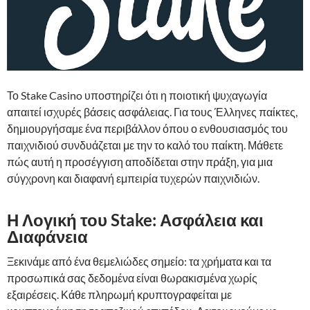
Το Stake Casino υποστηρίζει ότι η ποιοτική ψυχαγωγία
απαιτεί ισχυρές βάσεις ασφάλειας. Για τους Έλληνες παίκτες,
δημιουργήσαμε ένα περιβάλλον όπου ο ενθουσιασμός του
παιχνιδιού συνδυάζεται με την το καλό του παίκτη. Μάθετε
πώς αυτή η προσέγγιση αποδίδεται στην πράξη, για μια
σύγχρονη και διαφανή εμπειρία τυχερών παιχνιδιών.
Η Λογική του Stake: Ασφάλεια και
Διαφάνεια
Ξεκινάμε από ένα θεμελιώδες σημείο: τα χρήματα και τα
προσωπικά σας δεδομένα είναι θωρακισμένα χωρίς
εξαιρέσεις. Κάθε πληρωμή κρυπτογραφείται με