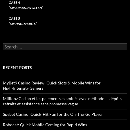
CASE 4
“MY ARM IS SWOLLEN”
CASE 5
“MY HAND HURTS”
Search
for:
RECENT POSTS
MyBet9 Casino Review: Quick Slots & Mobile Wins for
High‑Intensity Gamers
Millionz Casino et les paiements examinés avec méthode — dépôts,
retraits et assistance sans promesse vague
Spybet Casino: Quick‑Hit Fun for the On‑The‑Go Player
Robocat: Quick Mobile Gaming for Rapid Wins