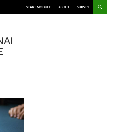
START MODULE
ABOUT
SURVEY
ΝΑΙ
Ε